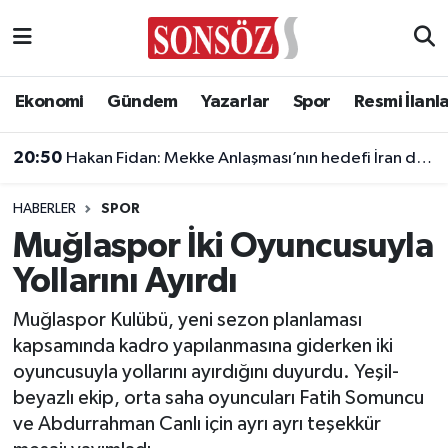
Asayiş
Ankara Nöbetçi Eczaneler
Ekonomi
Gündem
Yazarlar
Spor
Resmi İlanl
Astroloji & Burçlar
Ankara Hava Durumu
20:50
Hakan Fidan: Mekke Anlaşması’nın hedefi İran değil
Bilim & Teknoloji
Ankara Namaz Vakitleri
HABERLER
SPOR
Biyografi
Ankara Trafik Yoğunluk Haritası
Muğlaspor İki Oyuncusuyla
Yollarını Ayırdı
Çevre
Süper Lig Puan Durumu ve Fikstür
Muğlaspor Kulübü, yeni sezon planlaması
Diğer
Tüm Manşetler
kapsamında kadro yapılanmasına giderken iki
oyuncusuyla yollarını ayırdığını duyurdu. Yeşil-
Dünya
Son Dakika Haberleri
beyazlı ekip, orta saha oyuncuları Fatih Somuncu
ve Abdurrahman Canlı için ayrı ayrı teşekkür
Eğitim
Haber Arşivi