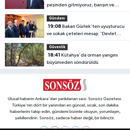
peşinden gitmiyoruz, barışın ve
demokrasinin peşindeyiz
Gündem
19:08
Bakan Gürlek'ten uyuşturucu
ve sokak çeteleri mesajı: 'Devlet
buradadır'
Güvenlik
18:41
Kütahya'da orman yangını
büyümeden söndürüldü
Ulusal haberin Ankara'dan yankılanan sesi: Sonsöz Gazetesi.
Türkiye'nin dört bir yanından en güncel, sıcak, son dakika
haberlerini takip edin, gündemi bizimle okuyun, yorumlayın,
şekillendirin. Sonsöz, sadece haber değil, bir bilinçtir.