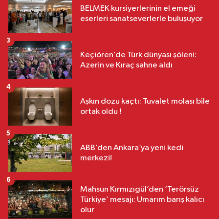
BELMEK kursiyerlerinin el emeği
eserleri sanatseverlerle buluşuyor
3
Keçiören’de Türk dünyası şöleni:
Azerin ve Kıraç sahne aldı
4
Aşkın dozu kaçtı: Tuvalet molası bile
ortak oldu !
5
ABB’den Ankara’ya yeni kedi
merkezi!
6
Mahsun Kırmızıgül’den ‘Terörsüz
Türkiye’ mesajı: Umarım barış kalıcı
olur