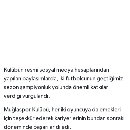
Magazin
Resmi İlanlar
Sağlık
Seri İlan
Kulübün resmi sosyal medya hesaplarından
Siyaset
yapılan paylaşımlarda, iki futbolcunun geçtiğimiz
sezon şampiyonluk yolunda önemli katkılar
Sokak Hayvanlarını Sahiplendirme
verdiği vurgulandı.
Sonsöz Özel
Muğlaspor Kulübü, her iki oyuncuya da emekleri
Spor
için teşekkür ederek kariyerlerinin bundan sonraki
döneminde başarılar diledi.