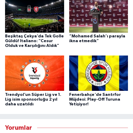
Beşiktaş Çekya’da Tek Golle
“Mohamed Salah’ı parayla
Güldü! Italiano: "Cesur
ikna etmedik”
Olduk ve Karşılığını Aldık"
Trendyol’un Süper Lig ve 1.
Fenerbahçe'de Santrfor
Lig isim sponsorluğu 2 yıl
Müjdesi: Play-Off Turuna
daha uzatıldı
Yetişiyor!
Yorumlar