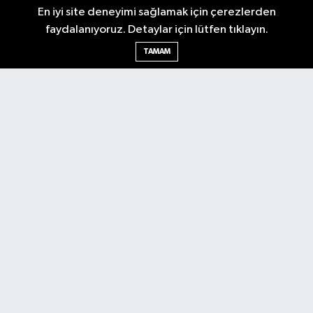
En iyi site deneyimi sağlamak için çerezlerden
faydalanıyoruz. Detaylar için lütfen tıklayın.
Ankara Nöbetçi Eczaneler
TAMAM
Ankara Hava Durumu
Ankara Namaz Vakitleri
Ankara Trafik Yoğunluk Haritası
Puan Durumu ve Fikstür
Tüm Manşetler
Son Dakika Haberleri
Haber Arşivi
Künye
Ekonomi
Gündem
Yazarlar
Spor
Politika
Magazin
Gündem
Asayiş
Sonsöz Özel