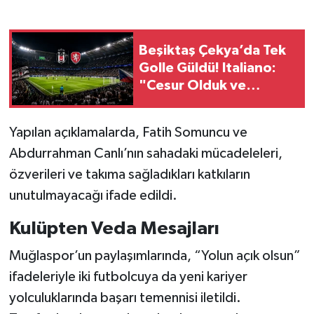
Beşiktaş Çekya’da Tek
Golle Güldü! Italiano:
"Cesur Olduk ve
Karşılığını Aldık"
Yapılan açıklamalarda, Fatih Somuncu ve
Abdurrahman Canlı’nın sahadaki mücadeleleri,
özverileri ve takıma sağladıkları katkıların
unutulmayacağı ifade edildi.
Kulüpten Veda Mesajları
Muğlaspor’un paylaşımlarında, “Yolun açık olsun”
ifadeleriyle iki futbolcuya da yeni kariyer
yolculuklarında başarı temennisi iletildi.