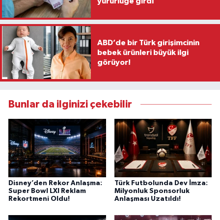
yürürlüğe girdi
ABD’de bir Türk girişimcinin
bebek ürünleri büyük ilgi
görüyor!
Bunlar da ilginizi çekebilir
Disney’den Rekor Anlaşma:
Türk Futbolunda Dev İmza:
Super Bowl LXI Reklam
Milyonluk Sponsorluk
Rekortmeni Oldu!
Anlaşması Uzatıldı!