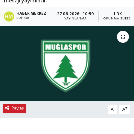
mesajı yayımladı.
Ekonomi
HABER MERKEZI
27.06.2026 - 10:59
1 DK
EDITÖR
YAYINLANMA
OKUNMA SÜRESI
Eleman
Emlak
Gündem
Gurme
Haber
İlçe Haberleri
Paylaş
-
+
A
A
Keşfet
Kültür & Sanat