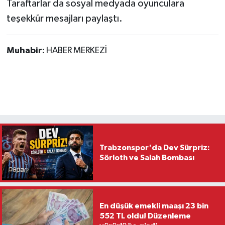
Taraftarlar da sosyal medyada oyunculara
teşekkür mesajları paylaştı.
Muhabir:
HABER MERKEZİ
Trabzonspor'da Dev Sürpriz:
Sörloth ve Salah Bombası
En düşük emekli maaşı 23 bin
552 TL oldu! Düzenleme