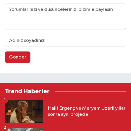
Gönder
Trend Haberler
1
Halit Ergenç ve Meryem Uzerli yıllar
sonra aynı projede
2