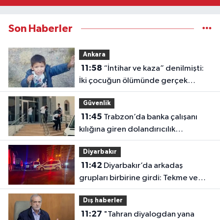
Son Haberler
Ankara
11:58
“İntihar ve kaza” denilmişti:
İki çocuğun ölümünde gerçek
ortaya çıktı!
Güvenlik
11:45
Trabzon’da banka çalışanı
kılığına giren dolandırıcılık
şebekesine operasyon: 5 tutuklama
Diyarbakır
11:42
Diyarbakır’da arkadaş
grupları birbirine girdi: Tekme ve
yumruklar havada uçuştu
Dış haberler
11:27
"Tahran diyalogdan yana