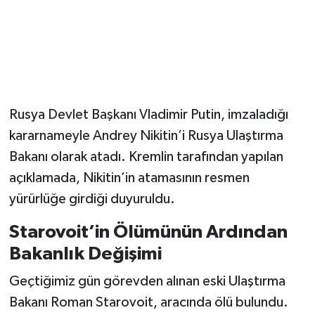
Magazin
Resmi İlanlar
Sağlık
Rusya Devlet Başkanı Vladimir Putin, imzaladığı
kararnameyle Andrey Nikitin’i Rusya Ulaştırma
Seri İlan
Bakanı olarak atadı. Kremlin tarafından yapılan
Siyaset
açıklamada, Nikitin’in atamasının resmen
yürürlüğe girdiği duyuruldu.
Sokak Hayvanlarını Sahiplendirme
Starovoit’in Ölümünün Ardından
Sonsöz Özel
Bakanlık Değişimi
Geçtiğimiz gün görevden alınan eski Ulaştırma
Spor
Bakanı Roman Starovoit, aracında ölü bulundu.