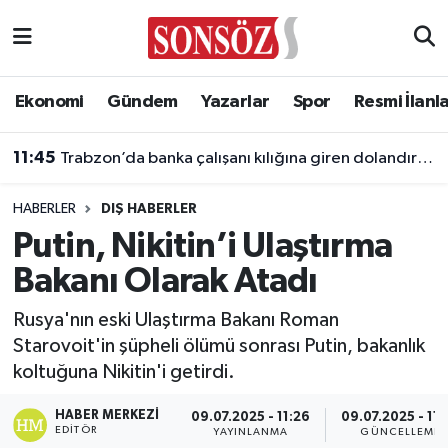
Asayiş
Ankara Nöbetçi Eczaneler
Ekonomi
Gündem
Yazarlar
Spor
Resmi İlanl
Astroloji & Burçlar
Ankara Hava Durumu
11:45
Trabzon’da banka çalışanı kılığına giren dolandırıcılık şebekesine operasyon: 5 tutuklama
Bilim & Teknoloji
Ankara Namaz Vakitleri
HABERLER
DIŞ HABERLER
Biyografi
Ankara Trafik Yoğunluk Haritası
Putin, Nikitin’i Ulaştırma
Bakanı Olarak Atadı
Çevre
Süper Lig Puan Durumu ve Fikstür
Rusya'nın eski Ulaştırma Bakanı Roman
Diğer
Tüm Manşetler
Starovoit'in şüpheli ölümü sonrası Putin, bakanlık
koltuğuna Nikitin'i getirdi.
Dünya
Son Dakika Haberleri
HABER MERKEZI
09.07.2025 - 11:26
09.07.2025 - 11:
Eğitim
Haber Arşivi
EDITÖR
YAYINLANMA
GÜNCELLEME