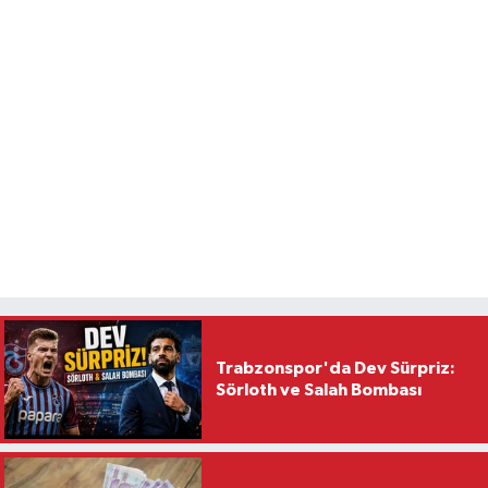
Trabzonspor'da Dev Sürpriz:
Sörloth ve Salah Bombası