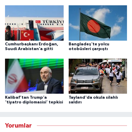
Cumhurbaşkanı Erdoğan,
Bangladeş'te yolcu
Suudi Arabistan’a gitti
otobüsleri çarpıştı
Kalibaf’tan Trump’a
Tayland'da okula silahlı
‘tiyatro diplomasisi’ tepkisi
saldırı
Yorumlar