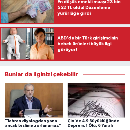
En düşük emekli maaşı 23 bin
552 TL oldu! Düzenleme
yürürlüğe girdi
ABD’de bir Türk girişimcinin
bebek ürünleri büyük ilgi
görüyor!
Bunlar da ilginizi çekebilir
"Tahran diyalogdan yana
Çin'de 4.9 Büyüklüğünde
ancak teslime zorlanamaz"
Deprem: 1 Ölü, 6 Yaralı