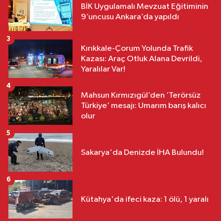
BİK Uygulamalı Mevzuat Eğitiminin
9’uncusu Ankara’da yapıldı
3
Kırıkkale-Çorum Yolunda Trafik
Kazası: Araç Otluk Alana Devrildi,
Yaralılar Var!
4
Mahsun Kırmızıgül’den ‘Terörsüz
Türkiye’ mesajı: Umarım barış kalıcı
olur
5
Sakarya'da Denizde İHA Bulundu!
6
Kütahya'da ifeci kaza: 1 ölü, 1 yaralı