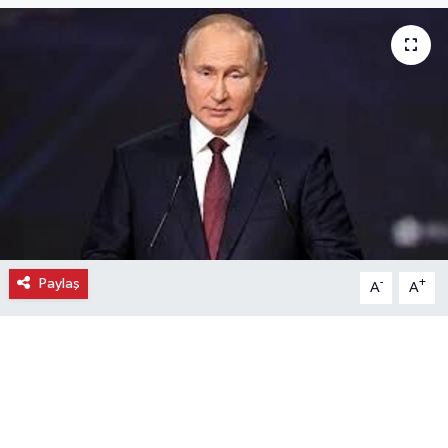
Ekonomi
Eleman
Emlak
Gündem
Gurme
Paylaş
-
+
A
A
Haber
İlçe Haberleri
Keşfet
Kültür & Sanat