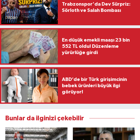
Trabzonspor'da Dev Sürpriz:
Sörloth ve Salah Bombası
En düşük emekli maaşı 23 bin
552 TL oldu! Düzenleme
yürürlüğe girdi
ABD’de bir Türk girişimcinin
bebek ürünleri büyük ilgi
görüyor!
Bunlar da ilginizi çekebilir