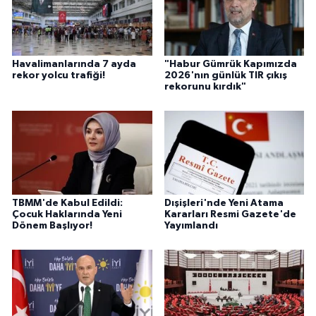
Havalimanlarında 7 ayda
"Habur Gümrük Kapımızda
rekor yolcu trafiği!
2026'nın günlük TIR çıkış
rekorunu kırdık"
TBMM'de Kabul Edildi:
Dışişleri'nde Yeni Atama
Çocuk Haklarında Yeni
Kararları Resmi Gazete'de
Dönem Başlıyor!
Yayımlandı