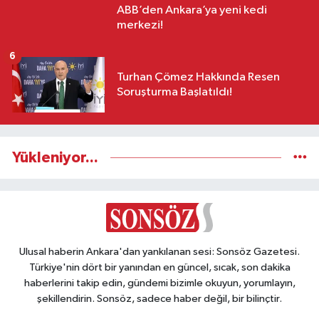
ABB’den Ankara’ya yeni kedi
merkezi!
6
Turhan Çömez Hakkında Resen
Soruşturma Başlatıldı!
Yükleniyor...
Ulusal haberin Ankara'dan yankılanan sesi: Sonsöz Gazetesi.
Türkiye'nin dört bir yanından en güncel, sıcak, son dakika
haberlerini takip edin, gündemi bizimle okuyun, yorumlayın,
şekillendirin. Sonsöz, sadece haber değil, bir bilinçtir.