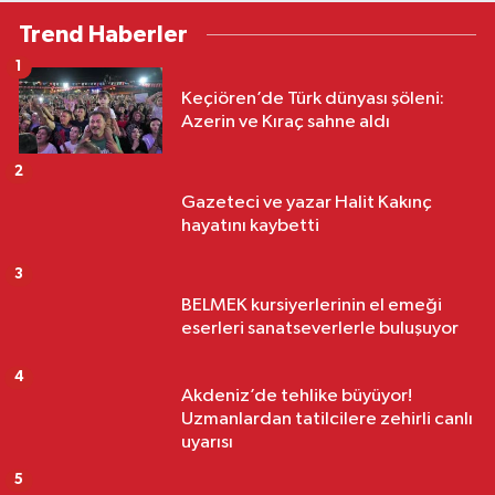
Trend Haberler
1
Keçiören’de Türk dünyası şöleni:
Azerin ve Kıraç sahne aldı
2
Gazeteci ve yazar Halit Kakınç
hayatını kaybetti
3
BELMEK kursiyerlerinin el emeği
eserleri sanatseverlerle buluşuyor
4
Akdeniz’de tehlike büyüyor!
Uzmanlardan tatilcilere zehirli canlı
uyarısı
5