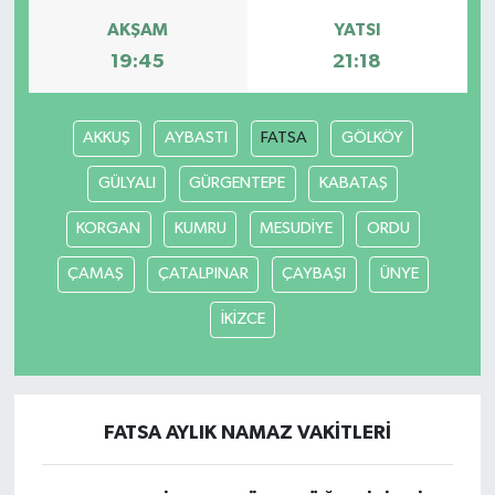
AKŞAM
YATSI
Magazin
19:45
21:18
Resmi İlanlar
AKKUŞ
AYBASTI
FATSA
GÖLKÖY
Sağlık
GÜLYALI
GÜRGENTEPE
KABATAŞ
Seri İlan
KORGAN
KUMRU
MESUDİYE
ORDU
ÇAMAŞ
ÇATALPINAR
ÇAYBAŞI
ÜNYE
Siyaset
İKİZCE
Sokak Hayvanlarını Sahiplendirme
Sonsöz Özel
FATSA AYLIK NAMAZ VAKITLERI
Spor