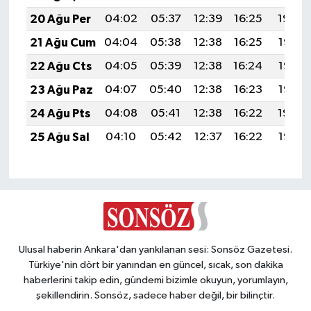
20 Ağu Per
04:02
05:37
12:39
16:25
19:30
21 Ağu Cum
04:04
05:38
12:38
16:25
19:28
22 Ağu Cts
04:05
05:39
12:38
16:24
19:27
23 Ağu Paz
04:07
05:40
12:38
16:23
19:25
24 Ağu Pts
04:08
05:41
12:38
16:22
19:24
25 Ağu Sal
04:10
05:42
12:37
16:22
19:22
Ulusal haberin Ankara'dan yankılanan sesi: Sonsöz Gazetesi.
Türkiye'nin dört bir yanından en güncel, sıcak, son dakika
haberlerini takip edin, gündemi bizimle okuyun, yorumlayın,
şekillendirin. Sonsöz, sadece haber değil, bir bilinçtir.