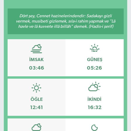
Ekonomi
Dört şey, Cennet hazinelerindendir: Sadakayı gizli
vermek, musibeti gizlemek, sıla-i rahim yapmak ve "Lâ
Eleman
havle ve lâ kuvvete illâ billâh" demek. (Hadis-i şerif)
Emlak
Gündem
İMSAK
GÜNEŞ
03:46
05:26
Gurme
Haber
ÖĞLE
İKINDI
İlçe Haberleri
12:41
16:32
Keşfet
Kültür & Sanat