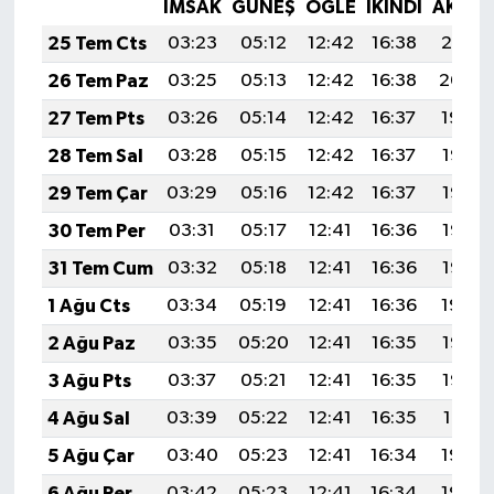
Vasıta
İMSAK
GÜNEŞ
ÖĞLE
İKINDI
AKŞA
25 Tem Cts
03:23
05:12
12:42
16:38
20:01
Yaşam
26 Tem Paz
03:25
05:13
12:42
16:38
20:00
27 Tem Pts
03:26
05:14
12:42
16:37
19:59
28 Tem Sal
03:28
05:15
12:42
16:37
19:58
29 Tem Çar
03:29
05:16
12:42
16:37
19:57
30 Tem Per
03:31
05:17
12:41
16:36
19:56
31 Tem Cum
03:32
05:18
12:41
16:36
19:55
1 Ağu Cts
03:34
05:19
12:41
16:36
19:54
2 Ağu Paz
03:35
05:20
12:41
16:35
19:53
3 Ağu Pts
03:37
05:21
12:41
16:35
19:52
4 Ağu Sal
03:39
05:22
12:41
16:35
19:51
5 Ağu Çar
03:40
05:23
12:41
16:34
19:50
6 Ağu Per
03:42
05:23
12:41
16:34
19:49