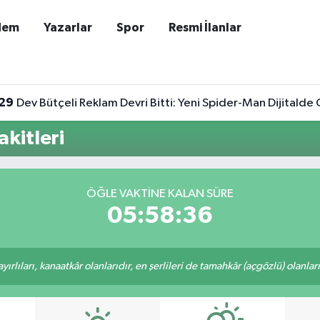
dem
Yazarlar
Spor
Resmi İlanlar
29
Dev Bütçeli Reklam Devri Bitti: Yeni Spider-Man Dijitalde G
kitleri
ÖĞLE VAKTINE KALAN SÜRE
05:58:36
rlıları, kanaatkâr olanlarıdır, en şerlileri de tamahkâr (açgözlü) olanlarıd