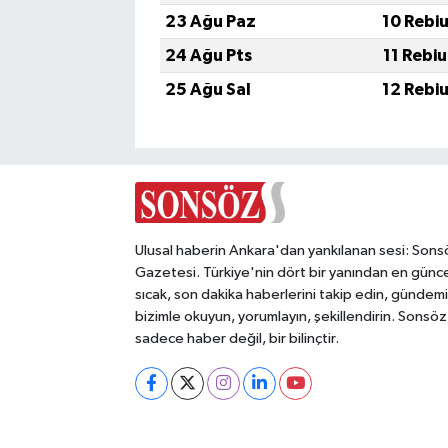
23 Ağu Paz
10 Rebi
24 Ağu Pts
11 Rebi
25 Ağu Sal
12 Rebi
Ulusal haberin Ankara'dan yankılanan sesi: Sons
Gazetesi. Türkiye'nin dört bir yanından en günce
sıcak, son dakika haberlerini takip edin, gündemi
bizimle okuyun, yorumlayın, şekillendirin. Sonsöz
sadece haber değil, bir bilinçtir.