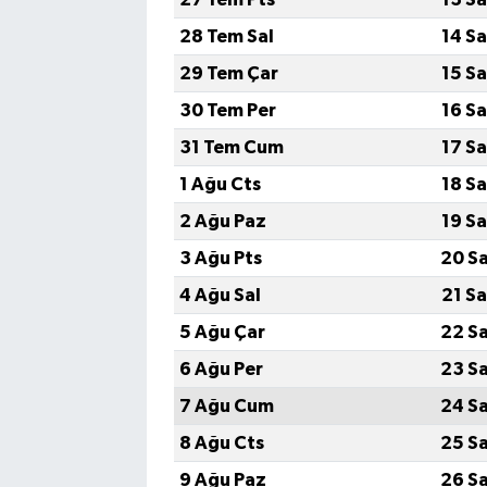
28 Tem Sal
14 S
Magazin
29 Tem Çar
15 S
Resmi İlanlar
30 Tem Per
16 S
31 Tem Cum
17 S
Sağlık
1 Ağu Cts
18 S
Seri İlan
2 Ağu Paz
19 S
3 Ağu Pts
20 S
Siyaset
4 Ağu Sal
21 S
Sokak Hayvanlarını Sahiplendirme
5 Ağu Çar
22 S
6 Ağu Per
23 S
Sonsöz Özel
7 Ağu Cum
24 S
Spor
8 Ağu Cts
25 S
9 Ağu Paz
26 S