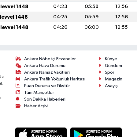
ulevvel 1448
04:23
05:58
12:56
ulevvel 1448
04:25
05:59
12:56
ulevvel 1448
04:26
06:00
12:55
Ankara Nöbetçi Eczaneler
Künye
Ankara Hava Durumu
Gündem
Ankara Namaz Vakitleri
Spor
öz
Ankara Trafik Yoğunluk Haritası
Magazin
l,
Puan Durumu ve Fikstür
Asayiş
Tüm Manşetler
,
Son Dakika Haberleri
Haber Arşivi