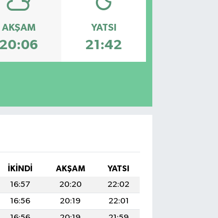
AKŞAM
YATSI
20:06
21:42
İKINDI
AKŞAM
YATSI
16:57
20:20
22:02
16:56
20:19
22:01
16:56
20:19
21:59