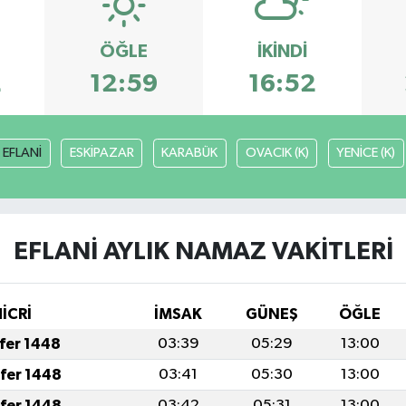
ÖĞLE
İKINDI
2
12:59
16:52
EFLANİ
ESKİPAZAR
KARABÜK
OVACIK (K)
YENİCE (K)
EFLANİ AYLIK NAMAZ VAKITLERI
HİCRİ
İMSAK
GÜNEŞ
ÖĞLE
afer 1448
03:39
05:29
13:00
afer 1448
03:41
05:30
13:00
afer 1448
03:42
05:31
13:00