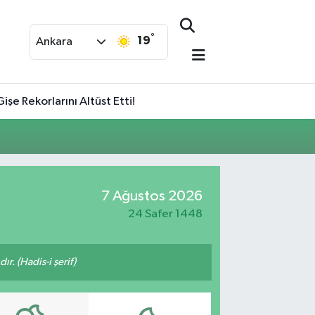
°
19
Ankara
işe Rekorlarını Altüst Etti!
7 Ağustos 2026
24 Safer 1448
ır. (Hadis-i şerif)