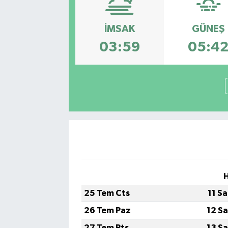
Ekonomi
İMSAK
GÜNEŞ
Eleman
03:59
05:4
Emlak
Gündem
Gurme
Haber
İlçe Haberleri
25 Tem Cts
11 S
Keşfet
26 Tem Paz
12 S
Kültür & Sanat
27 Tem Pts
13 S