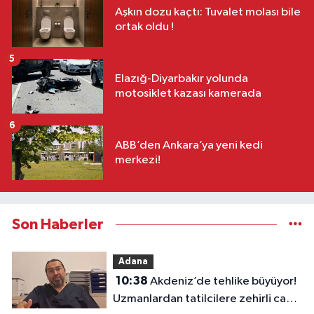
Aşkın dozu kaçtı: Tuvalet molası bile
ortak oldu !
5
Elazığ-Diyarbakır yolunda
motosiklet kazası kamerada
6
ABB’den Ankara’ya yeni kedi
merkezi!
Son Haberler
Adana
10:38
Akdeniz’de tehlike büyüyor!
Uzmanlardan tatilcilere zehirli canlı