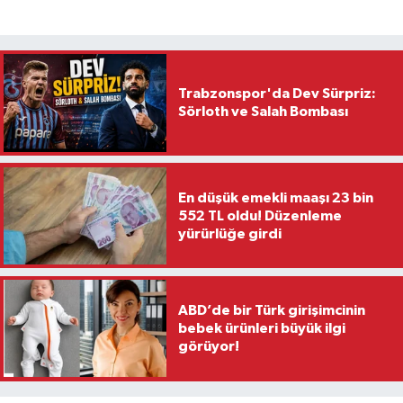
Trabzonspor'da Dev Sürpriz:
Sörloth ve Salah Bombası
En düşük emekli maaşı 23 bin
552 TL oldu! Düzenleme
yürürlüğe girdi
ABD’de bir Türk girişimcinin
bebek ürünleri büyük ilgi
görüyor!