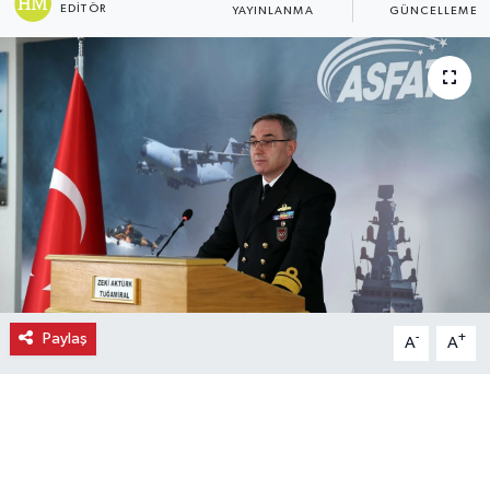
EDITÖR
YAYINLANMA
GÜNCELLEME
Ekonomi
Eleman
Emlak
Gündem
Gurme
Haber
Paylaş
-
+
A
A
İlçe Haberleri
Keşfet
Kültür & Sanat