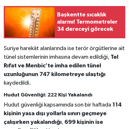
Başkentte sıcaklık
alarmı! Termometreler
34 dereceyi görecek
Suriye harekât alanlarında ise terör örgütlerine ait
tünel sistemlerinin imhasına devam edildiği,
Tel
Rıfat ve Menbic’te imha edilen tünel
uzunluğunun 747 kilometreye ulaştığı
kaydedildi.
Hudut Güvenliği: 222 Kişi Yakalandı
Hudut güvenliği kapsamında son bir haftada
114
kişinin yasa dışı yollarla sınırı geçmeye
çalışırken yakalandığı
,
699 kişinin ise