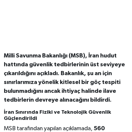
Magazin
Resmi İlanlar
Sağlık
Milli Savunma Bakanlığı (MSB), İran hudut
Seri İlan
hattında güvenlik tedbirlerinin üst seviyeye
çıkarıldığını açıkladı. Bakanlık, şu an için
Siyaset
sınırlarımıza yönelik kitlesel bir göç tespiti
Sokak Hayvanlarını Sahiplendirme
bulunmadığını ancak ihtiyaç halinde ilave
tedbirlerin devreye alınacağını bildirdi.
Sonsöz Özel
İran Sınırında Fiziki ve Teknolojik Güvenlik
Güçlendirildi
Spor
MSB tarafından yapılan açıklamada,
560