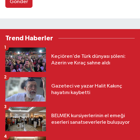
Gönder
Trend Haberler
1
Keçiören’de Türk dünyası şöleni:
Azerin ve Kıraç sahne aldı
2
Gazeteci ve yazar Halit Kakınç
hayatını kaybetti
3
BELMEK kursiyerlerinin el emeği
eserleri sanatseverlerle buluşuyor
4