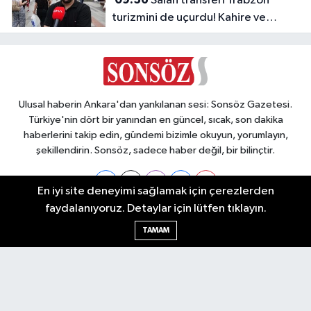
Salah transferi Trabzon
turizmini de uçurdu! Kahire ve
Tahran’dan direkt seferler başladı
Ulusal haberin Ankara'dan yankılanan sesi: Sonsöz Gazetesi.
Türkiye'nin dört bir yanından en güncel, sıcak, son dakika
haberlerini takip edin, gündemi bizimle okuyun, yorumlayın,
şekillendirin. Sonsöz, sadece haber değil, bir bilinçtir.
En iyi site deneyimi sağlamak için çerezlerden
faydalanıyoruz. Detaylar için lütfen tıklayın.
Ankara Nöbetçi Eczaneler
TAMAM
Ankara Hava Durumu
Ankara Namaz Vakitleri
Ankara Trafik Yoğunluk Haritası
Puan Durumu ve Fikstür
Tüm Manşetler