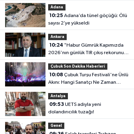
uyarısı
Adana
10:25
Adana’da tünel göçüğü: Ölü
sayısı 2’ye yükseldi
Ankara
10:24
"Habur Gümrük Kapımızda
2026'nın günlük TIR çıkış rekorunu
kırdık"
Çubuk Son Dakika Haberleri
10:08
Çubuk Turşu Festivali'ne Ünlü
Akını: Hangi Sanatçı Ne Zaman
Çıkacak?
Antalya
09:53
UETS adıyla yeni
dolandırıcılık tuzağı!
Genel
09:36