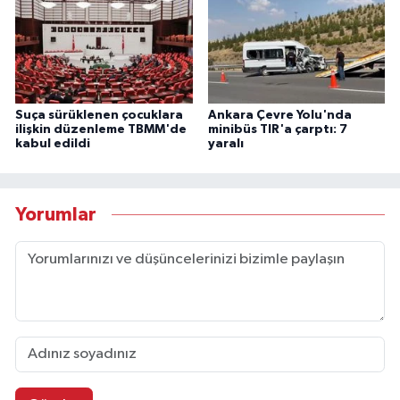
Suça sürüklenen çocuklara
Ankara Çevre Yolu'nda
ilişkin düzenleme TBMM'de
minibüs TIR'a çarptı: 7
kabul edildi
yaralı
Yorumlar