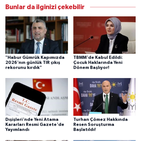
Bunlar da ilginizi çekebilir
"Habur Gümrük Kapımızda
TBMM'de Kabul Edildi:
2026'nın günlük TIR çıkış
Çocuk Haklarında Yeni
rekorunu kırdık"
Dönem Başlıyor!
Dışişleri'nde Yeni Atama
Turhan Çömez Hakkında
Kararları Resmi Gazete'de
Resen Soruşturma
Yayımlandı
Başlatıldı!