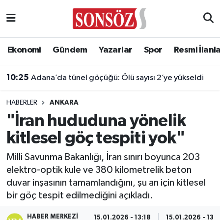
Asayiş
Ankara Nöbetçi Eczaneler
Ekonomi
Gündem
Yazarlar
Spor
Resmi İlanl
Astroloji & Burçlar
Ankara Hava Durumu
10:25
Adana’da tünel göçüğü: Ölü sayısı 2’ye yükseldi
Bilim & Teknoloji
Ankara Namaz Vakitleri
HABERLER
ANKARA
Biyografi
Ankara Trafik Yoğunluk Haritası
"İran hududuna yönelik
kitlesel göç tespiti yok"
Çevre
Süper Lig Puan Durumu ve Fikstür
Milli Savunma Bakanlığı, İran sınırı boyunca 203
Diğer
Tüm Manşetler
elektro-optik kule ve 380 kilometrelik beton
duvar inşasının tamamlandığını, şu an için kitlesel
Dünya
Son Dakika Haberleri
bir göç tespit edilmediğini açıkladı.
Eğitim
Haber Arşivi
HABER MERKEZI
15.01.2026 - 13:18
15.01.2026 - 13:1