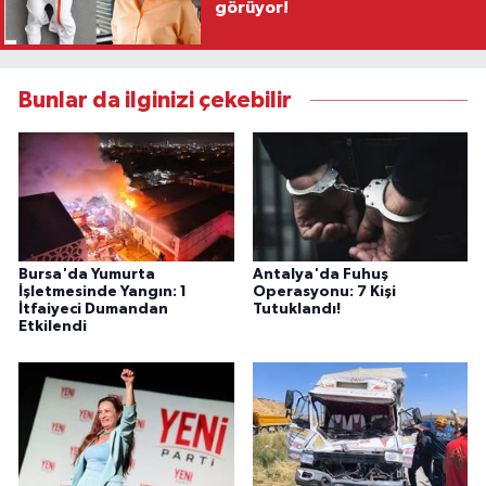
görüyor!
Bunlar da ilginizi çekebilir
Bursa'da Yumurta
Antalya'da Fuhuş
İşletmesinde Yangın: 1
Operasyonu: 7 Kişi
İtfaiyeci Dumandan
Tutuklandı!
Etkilendi