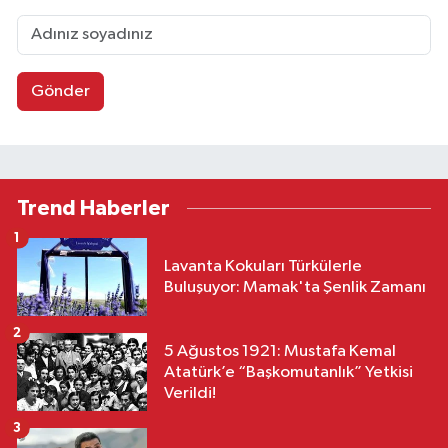
Gönder
Trend Haberler
1
Lavanta Kokuları Türkülerle
Buluşuyor: Mamak'ta Şenlik Zamanı
2
5 Ağustos 1921: Mustafa Kemal
Atatürk’e “Başkomutanlık” Yetkisi
Verildi!
3