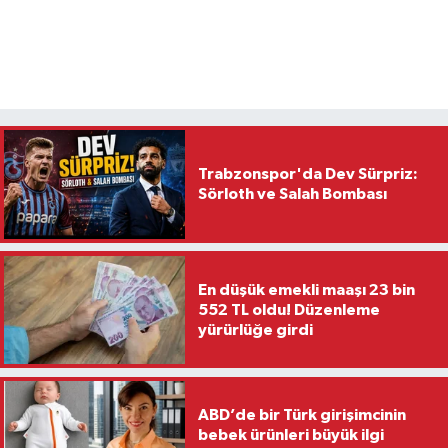
Trabzonspor'da Dev Sürpriz:
Sörloth ve Salah Bombası
En düşük emekli maaşı 23 bin
552 TL oldu! Düzenleme
yürürlüğe girdi
ABD’de bir Türk girişimcinin
bebek ürünleri büyük ilgi