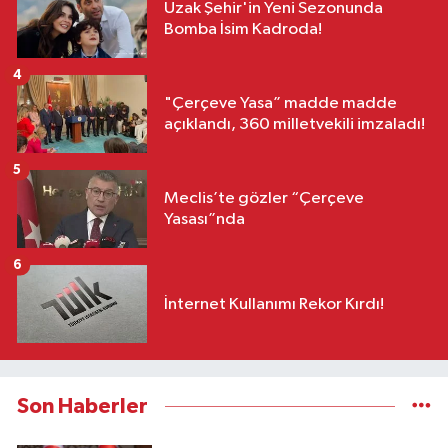
Uzak Şehir'in Yeni Sezonunda
Bomba İsim Kadroda!
4
"Çerçeve Yasa” madde madde
açıklandı, 360 milletvekili imzaladı!
5
Meclis’te gözler “Çerçeve
Yasası”nda
6
İnternet Kullanımı Rekor Kırdı!
Son Haberler