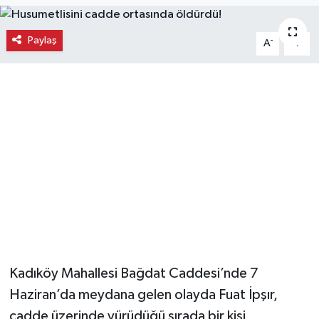
Ekonomi
Paylaş
-
+
A
A
Eleman
Emlak
Gündem
Gurme
Haber
İlçe Haberleri
Kadıköy Mahallesi Bağdat Caddesi’nde 7
Keşfet
Haziran’da meydana gelen olayda Fuat İpşır,
cadde üzerinde yürüdüğü sırada bir kişi
Kültür & Sanat