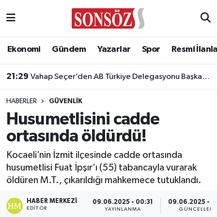
Asayiş
Ankara Nöbetçi Eczaneler
Ekonomi
Gündem
Yazarlar
Spor
Resmi İlanl
Astroloji & Burçlar
Ankara Hava Durumu
21:29
Vahap Seçer’den AB Türkiye Delegasyonu Başkanı Aivo Orav’a nezaket ziyareti
Bilim & Teknoloji
Ankara Namaz Vakitleri
20:23
Yeni Parti Manisa İl Başkanı İlksen Özalper gözaltına alındı
HABERLER
GÜVENLIK
Biyografi
Ankara Trafik Yoğunluk Haritası
Husumetlisini cadde
ortasında öldürdü!
Çevre
Süper Lig Puan Durumu ve Fikstür
Kocaeli’nin İzmit ilçesinde cadde ortasında
Diğer
Tüm Manşetler
husumetlisi Fuat İpşır’ı (55) tabancayla vurarak
öldüren M.T., çıkarıldığı mahkemece tutuklandı.
Dünya
Son Dakika Haberleri
HABER MERKEZI
09.06.2025 - 00:31
09.06.2025 - 0
Eğitim
Haber Arşivi
EDITÖR
YAYINLANMA
GÜNCELLEM