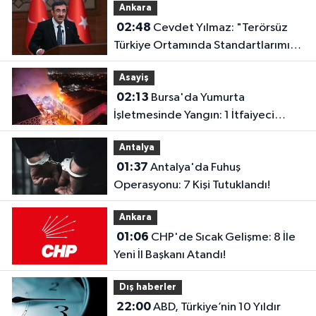
Ankara
02:48
Cevdet Yılmaz: "Terörsüz
Türkiye Ortamında Standartlarımızı
Yükselteceğiz"
Asayiş
02:13
Bursa'da Yumurta
İşletmesinde Yangın: 1 İtfaiyeci
Dumandan Etkilendi
Antalya
01:37
Antalya'da Fuhuş
Operasyonu: 7 Kişi Tutuklandı!
Ankara
01:06
CHP'de Sıcak Gelişme: 8 İle
Yeni İl Başkanı Atandı!
Dış haberler
22:00
ABD, Türkiye’nin 10 Yıldır