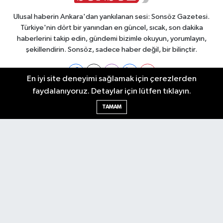
Ulusal haberin Ankara'dan yankılanan sesi: Sonsöz Gazetesi.
Türkiye'nin dört bir yanından en güncel, sıcak, son dakika
haberlerini takip edin, gündemi bizimle okuyun, yorumlayın,
şekillendirin. Sonsöz, sadece haber değil, bir bilinçtir.
En iyi site deneyimi sağlamak için çerezlerden
faydalanıyoruz. Detaylar için lütfen tıklayın.
Ankara Nöbetçi Eczaneler
TAMAM
Ankara Hava Durumu
Ankara Namaz Vakitleri
Ankara Trafik Yoğunluk Haritası
Puan Durumu ve Fikstür
Tüm Manşetler
Son Dakika Haberleri
Haber Arşivi
Künye
Ekonomi
Gündem
Yazarlar
Spor
Politika
Magazin
Gündem
Asayiş