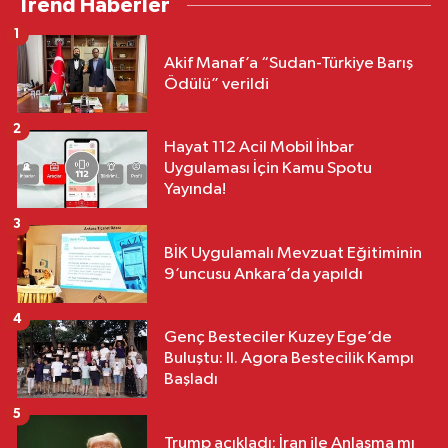
Trend Haberler
1
Akif Manaf’a “Sudan-Türkiye Barış
Ödülü” verildi
2
Hayat 112 Acil Mobil İhbar
Uygulaması İçin Kamu Spotu
Yayında!
3
BİK Uygulamalı Mevzuat Eğitiminin
9’uncusu Ankara’da yapıldı
4
Genç Besteciler Kuzey Ege’de
Buluştu: II. Agora Bestecilik Kampı
Başladı
5
Trump açıkladı; İran ile Anlaşma mı