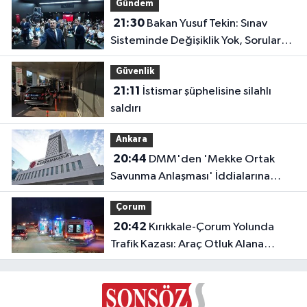
Gündem
21:30
Bakan Yusuf Tekin: Sınav
Sisteminde Değişiklik Yok, Sorular
Yeni Müfredata Uygun Olacak
Güvenlik
21:11
İstismar şüphelisine silahlı
saldırı
Ankara
20:44
DMM'den 'Mekke Ortak
Savunma Anlaşması' İddialarına
Yalanlama
Çorum
20:42
Kırıkkale-Çorum Yolunda
Trafik Kazası: Araç Otluk Alana
Devrildi, Yaralılar Var!