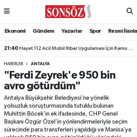
Asayiş
Ankara Nöbetçi Eczaneler
Ekonomi
Gündem
Yazarlar
Spor
Resmi İlanl
Astroloji & Burçlar
Ankara Hava Durumu
21:40
Hayat 112 Acil Mobil İhbar Uygulaması İçin Kamu Spotu Yayında!
Bilim & Teknoloji
Ankara Namaz Vakitleri
HABERLER
ANTALYA
Biyografi
Ankara Trafik Yoğunluk Haritası
"Ferdi Zeyrek'e 950 bin
avro götürdüm"
Çevre
Süper Lig Puan Durumu ve Fikstür
Antalya Büyükşehir Belediyesi’ne yönelik
Diğer
Tüm Manşetler
yolsuzluk soruşturmasında tutuklu bulunan
Muhittin Böcek’in ek ifadesinde, CHP Genel
Dünya
Son Dakika Haberleri
Başkanı Özgür Özel’in yönlendirmeleriyle seçim
sürecinde para transferleri yapıldığı ve Manisa’ya
Eğitim
Haber Arşivi