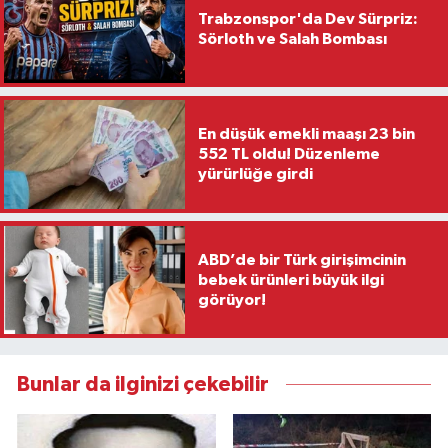
Trabzonspor'da Dev Sürpriz:
Sörloth ve Salah Bombası
En düşük emekli maaşı 23 bin
552 TL oldu! Düzenleme
yürürlüğe girdi
ABD’de bir Türk girişimcinin
bebek ürünleri büyük ilgi
görüyor!
Bunlar da ilginizi çekebilir