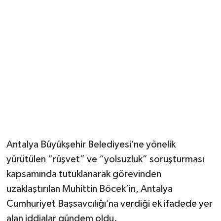
Magazin
Resmi İlanlar
Sağlık
Seri İlan
Siyaset
Antalya Büyükşehir Belediyesi’ne yönelik
Sokak Hayvanlarını Sahiplendirme
yürütülen “rüşvet” ve “yolsuzluk” soruşturması
kapsamında tutuklanarak görevinden
Sonsöz Özel
uzaklaştırılan Muhittin Böcek’in, Antalya
Spor
Cumhuriyet Başsavcılığı’na verdiği ek ifadede yer
alan iddialar gündem oldu.