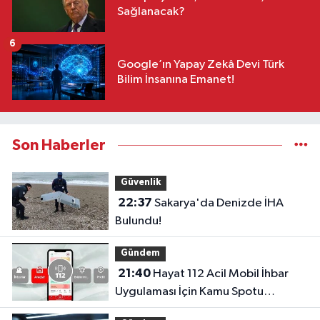
Sağlanacak?
6
Google’ın Yapay Zekâ Devi Türk
Bilim İnsanına Emanet!
Son Haberler
Güvenlik
22:37
Sakarya'da Denizde İHA
Bulundu!
Gündem
21:40
Hayat 112 Acil Mobil İhbar
Uygulaması İçin Kamu Spotu
Yayında!