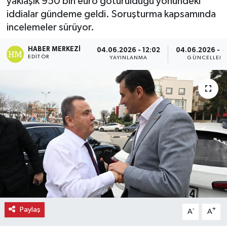
yaklaşık 950 bin euro götürüldüğü yönündeki
iddialar gündeme geldi. Soruşturma kapsamında
Ekonomi
incelemeler sürüyor.
Eleman
HABER MERKEZI
04.06.2026 - 12:02
04.06.2026 - 1
EDITÖR
YAYINLANMA
GÜNCELLEM
Emlak
Gündem
Gurme
Haber
İlçe Haberleri
Keşfet
Paylaş
-
+
A
A
Kültür & Sanat