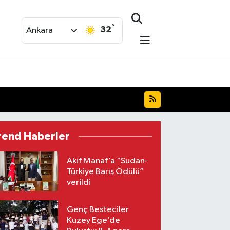
°
32
Ankara
rend Haberler
Akif Manaf’a “Sudan-
Türkiye Barış Ödülü”
verildi
Genç Besteciler
Kuzey Ege’de