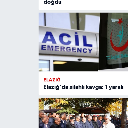
doğdu
ELAZIĞ
Elazığ'da silahlı kavga: 1 yaralı