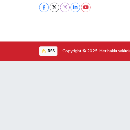
RSS
Copyright © 2025. Her hakkı saklıdır
Ana Sayfa
Kategoriler
Asayiş
Astroloji & Burçlar
Bilim & Teknoloji
Biyografi
Çevre