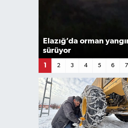
Elazığ’da orman yangın
sürüyor
1
2
3
4
5
6