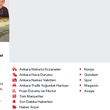
or
Ankara Nöbetçi Eczaneler
Künye
Ankara Hava Durumu
Gündem
Ankara Namaz Vakitleri
Spor
öz
Ankara Trafik Yoğunluk Haritası
Magazin
l,
Puan Durumu ve Fikstür
Asayiş
Tüm Manşetler
,
Son Dakika Haberleri
Haber Arşivi