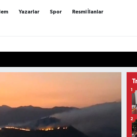
dem
Yazarlar
Spor
Resmi İlanlar
T
1
2