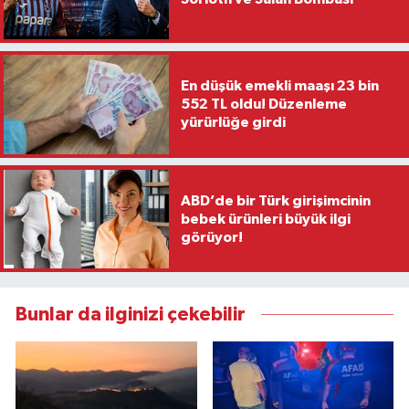
En düşük emekli maaşı 23 bin
552 TL oldu! Düzenleme
yürürlüğe girdi
ABD’de bir Türk girişimcinin
bebek ürünleri büyük ilgi
görüyor!
Bunlar da ilginizi çekebilir