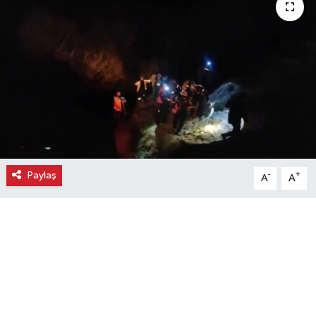
Ekonomi
Eleman
Emlak
Gündem
Gurme
Paylaş
-
+
A
A
Haber
İlçe Haberleri
Keşfet
Kültür & Sanat