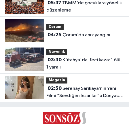
05:37
TBMM’de çocuklara yönelik
düzenleme
Çorum
04:25
Çorum’da anız yangını
Güvenlik
03:30
Kütahya'da ifeci kaza: 1 ölü,
1 yaralı
Magazin
02:50
Serenay Sarıkaya’nın Yeni
Filmi “Sevdiğim İnsanlar”a Dünyaca
Ünlü Oyuncu