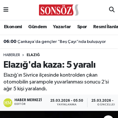
Asayiş
Ankara Nöbetçi Eczaneler
Ekonomi
Gündem
Yazarlar
Spor
Resmi İlanl
Astroloji & Burçlar
Ankara Hava Durumu
06:00
Çankaya’da gençler “Beş Çayı”nda buluşuyor
Bilim & Teknoloji
Ankara Namaz Vakitleri
HABERLER
ELAZIĞ
Biyografi
Ankara Trafik Yoğunluk Haritası
Elazığ'da kaza: 5 yaralı
Çevre
Süper Lig Puan Durumu ve Fikstür
Elazığ’ın Sivrice ilçesinde kontrolden çıkan
otomobilin şarampole yuvarlanması sonucu 2’si
Diğer
Tüm Manşetler
ağır 5 kişi yaralandı.
Dünya
Son Dakika Haberleri
HABER MERKEZI
25.03.2026 - 05:50
25.03.2026 - 0
EDITÖR
YAYINLANMA
GÜNCELLEM
Eğitim
Haber Arşivi