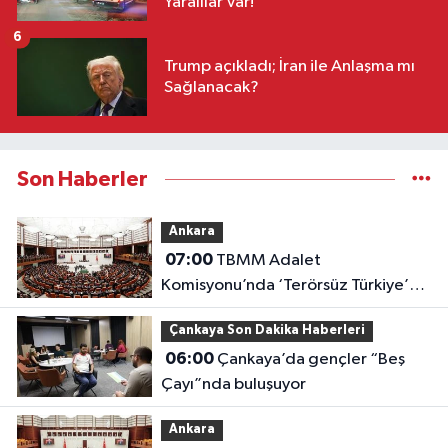
Yaralılar Var!
6
Trump açıkladı; İran ile Anlaşma mı
Sağlanacak?
Son Haberler
Ankara
07:00
TBMM Adalet
Komisyonu’nda ‘Terörsüz Türkiye’
çerçeve yasası görüşülüyor
Çankaya Son Dakika Haberleri
06:00
Çankaya’da gençler “Beş
Çayı”nda buluşuyor
Ankara