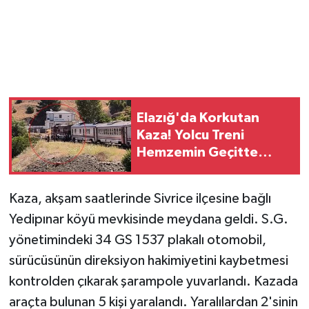
Vasıta
Yaşam
Elazığ'da Korkutan
Kaza! Yolcu Treni
Hemzemin Geçitte
Otomobile Çarptı
Kaza, akşam saatlerinde Sivrice ilçesine bağlı
Yedipınar köyü mevkisinde meydana geldi. S.G.
yönetimindeki 34 GS 1537 plakalı otomobil,
sürücüsünün direksiyon hakimiyetini kaybetmesi
kontrolden çıkarak şarampole yuvarlandı. Kazada
araçta bulunan 5 kişi yaralandı. Yaralılardan 2'sinin