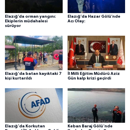
Elazığ’da orman yangını:
Elazığ’da Hazar Gölü’nde
Ekiplerin müdahalesi
Acı Olay:
sürüyor
Elazığ'da batan kayıktaki 7
İl Milli Eğitim Müdürü Aziz
kişi kurtarıldı
Gün kalp krizi geçirdi
Elazığ'da Korkutan
Keban Baraj Gölü'nde