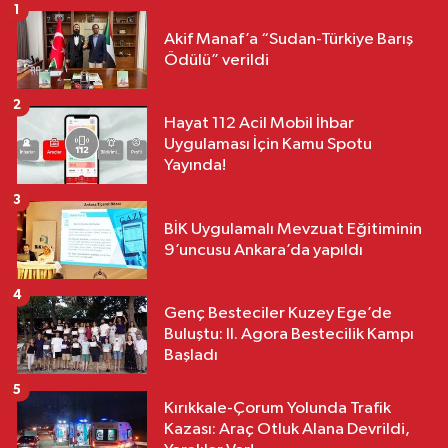
1
Akif Manaf’a “Sudan-Türkiye Barış
Ödülü” verildi
2
Hayat 112 Acil Mobil İhbar
Uygulaması İçin Kamu Spotu
Yayında!
3
BİK Uygulamalı Mevzuat Eğitiminin
9’uncusu Ankara’da yapıldı
4
Genç Besteciler Kuzey Ege’de
Buluştu: II. Agora Bestecilik Kampı
Başladı
5
Kırıkkale-Çorum Yolunda Trafik
Kazası: Araç Otluk Alana Devrildi,