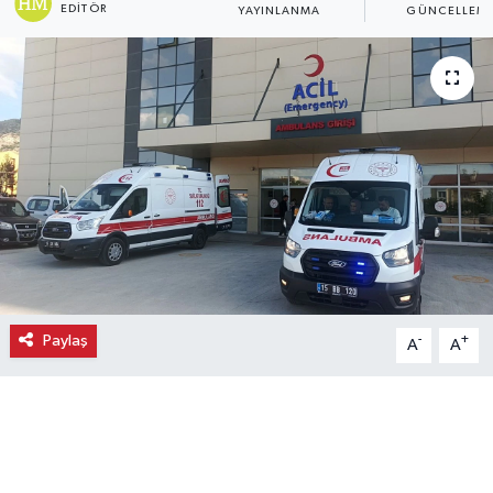
EDITÖR
YAYINLANMA
GÜNCELLEM
Ekonomi
Eleman
Emlak
Gündem
Gurme
Haber
Paylaş
-
+
A
A
İlçe Haberleri
Keşfet
Kültür & Sanat