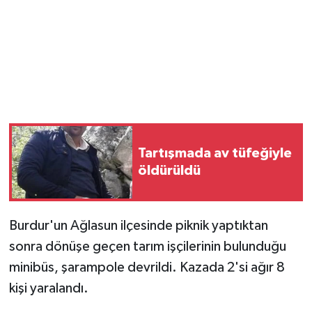
Magazin
Resmi İlanlar
Sağlık
Seri İlan
Tartışmada av tüfeğiyle
öldürüldü
Siyaset
Sokak Hayvanlarını Sahiplendirme
Burdur'un Ağlasun ilçesinde piknik yaptıktan
sonra dönüşe geçen tarım işçilerinin bulunduğu
Sonsöz Özel
minibüs, şarampole devrildi. Kazada 2'si ağır 8
Spor
kişi yaralandı.