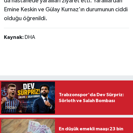
da hastanede yaralıları ziyaret etti. Yaralılardan
Emine Keskin ve Gülay Kurnaz'ın durumunun ciddi
olduğu öğrenildi.
Kaynak:
DHA
Trabzonspor'da Dev Sürpriz:
Sörloth ve Salah Bombası
En düşük emekli maaşı 23 bin