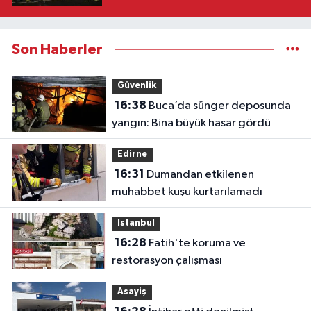
Son Haberler
Güvenlik
16:38
Buca’da sünger deposunda
yangın: Bina büyük hasar gördü
Edirne
16:31
Dumandan etkilenen
muhabbet kuşu kurtarılamadı
Istanbul
16:28
Fatih'te koruma ve
restorasyon çalışması
Asayiş