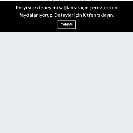
En iyi site deneyimi sağlamak için çerezlerden
faydalanıyoruz. Detaylar için lütfen tıklayın.
Ankara Nöbetçi Eczaneler
TAMAM
Ankara Hava Durumu
Ankara Namaz Vakitleri
Ankara Trafik Yoğunluk Haritası
Puan Durumu ve Fikstür
Tüm Manşetler
Son Dakika Haberleri
Haber Arşivi
Künye
Ekonomi
Gündem
Yazarlar
Spor
Politika
Magazin
Gündem
Asayiş
Sonsöz Özel