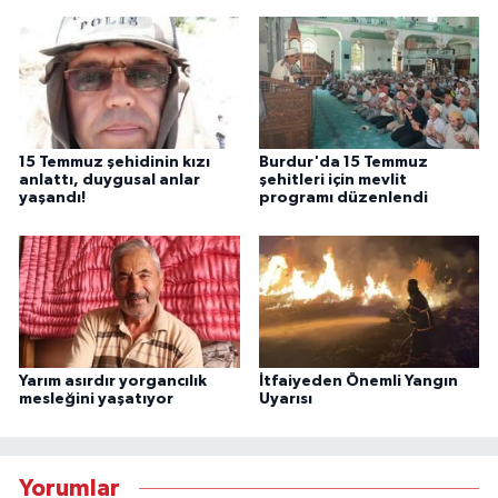
15 Temmuz şehidinin kızı
Burdur'da 15 Temmuz
anlattı, duygusal anlar
şehitleri için mevlit
yaşandı!
programı düzenlendi
Yarım asırdır yorgancılık
İtfaiyeden Önemli Yangın
mesleğini yaşatıyor
Uyarısı
Yorumlar