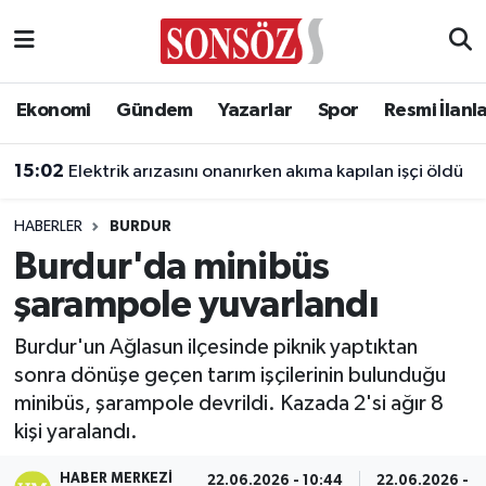
Asayiş
Ankara Nöbetçi Eczaneler
Ekonomi
Gündem
Yazarlar
Spor
Resmi İlanl
Astroloji & Burçlar
Ankara Hava Durumu
15:02
Elektrik arızasını onanırken akıma kapılan işçi öldü
Bilim & Teknoloji
Ankara Namaz Vakitleri
HABERLER
BURDUR
Biyografi
Ankara Trafik Yoğunluk Haritası
Burdur'da minibüs
şarampole yuvarlandı
Çevre
Süper Lig Puan Durumu ve Fikstür
Burdur'un Ağlasun ilçesinde piknik yaptıktan
Diğer
Tüm Manşetler
sonra dönüşe geçen tarım işçilerinin bulunduğu
minibüs, şarampole devrildi. Kazada 2'si ağır 8
Dünya
Son Dakika Haberleri
kişi yaralandı.
Eğitim
Haber Arşivi
HABER MERKEZI
22.06.2026 - 10:44
22.06.2026 - 1