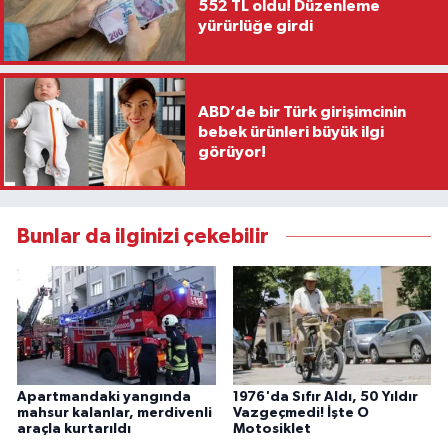
552 TL oldu! Düzenleme
yürürlüğe girdi
ABD’de bir Türk girişimcinin
bebek ürünleri büyük ilgi
görüyor!
Bunlar da ilginizi çekebilir
Apartmandaki yangında
1976'da Sıfır Aldı, 50 Yıldır
mahsur kalanlar, merdivenli
Vazgeçmedi! İşte O
araçla kurtarıldı
Motosiklet