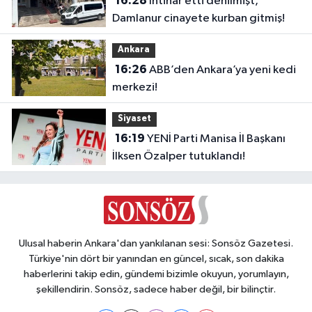
16:28
İntihar etti denilmişt,
Damlanur cinayete kurban gitmiş!
Ankara
16:26
ABB’den Ankara’ya yeni kedi
merkezi!
Siyaset
16:19
YENİ Parti Manisa İl Başkanı
İlksen Özalper tutuklandı!
Ulusal haberin Ankara'dan yankılanan sesi: Sonsöz Gazetesi.
Türkiye'nin dört bir yanından en güncel, sıcak, son dakika
haberlerini takip edin, gündemi bizimle okuyun, yorumlayın,
şekillendirin. Sonsöz, sadece haber değil, bir bilinçtir.