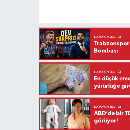
EDITÖRÜN SEÇTIĞI
Trabzonspor'
Bombası
EDITÖRÜN SEÇTIĞI
En düşük eme
yürürlüğe gir
EDITÖRÜN SEÇTIĞI
ABD’de bir Tü
görüyor!