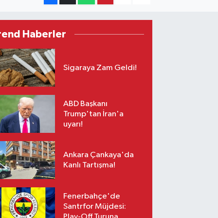
rend Haberler
Sigaraya Zam Geldi!
ABD Başkanı
Trump'tan İran'a
uyarı!
Ankara Çankaya'da
Kanlı Tartışma!
Fenerbahçe'de
Santrfor Müjdesi:
Play-Off Turuna