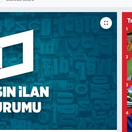
OKUNMA SÜRESI
T
1
2
3
4