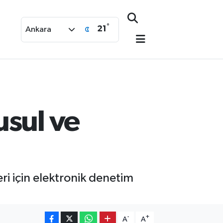
°
21
Ankara
usul ve
ri için elektronik denetim
-
+
A
A