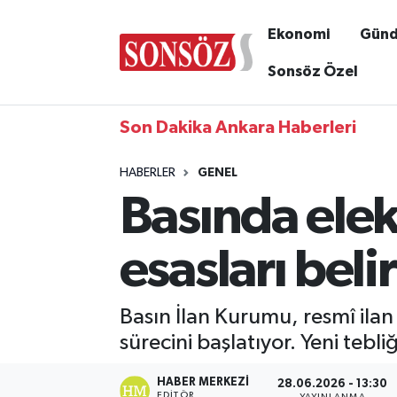
Ekonomi
Gün
Sonsöz Özel
Son Dakika Ankara Haberleri
HABERLER
GENEL
Basında elek
esasları beli
Basın İlan Kurumu, resmî ilan
sürecini başlatıyor. Yeni teb
HABER MERKEZI
28.06.2026 - 13:30
EDITÖR