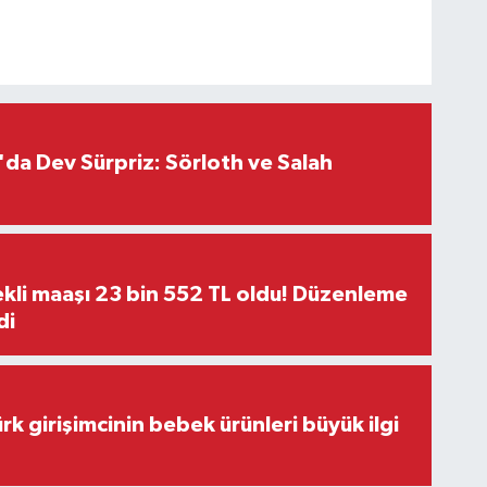
da Dev Sürpriz: Sörloth ve Salah
kli maaşı 23 bin 552 TL oldu! Düzenleme
di
rk girişimcinin bebek ürünleri büyük ilgi