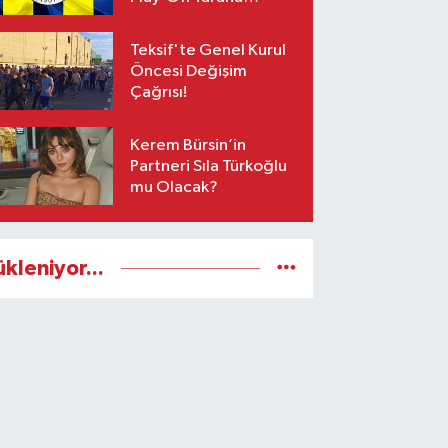
Yetişiyor!
Teksif'te Genel Kurul
Öncesi Değişim
Çağrısı!
Kerem Bürsin’in
Partneri Sıla Türkoğlu
mu Olacak?
ükleniyor...