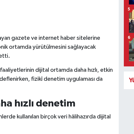
5
layan gazete ve internet haber sitelerine
6
ronik ortamda yürütülmesini sağlayacak
etti.
aaliyetlerinin dijital ortamda daha hızlı, etkin
edeflenirken, fizikî denetim uygulaması da
Y
daha hızlı denetim
rde kullanılan birçok veri hâlihazırda dijital