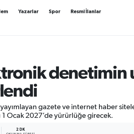
dem
Yazarlar
Spor
Resmi İlanlar
tronik denetimin 
rlendi
 yayımlayan gazete ve internet haber sitele
liğ 1 Ocak 2027’de yürürlüğe girecek.
2 DK