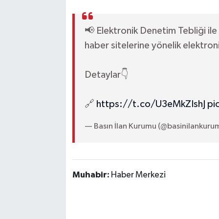
📢 Elektronik Denetim Tebliği ile
haber sitelerine yönelik elektroni
Detaylar👇
🔗
https://t.co/U3eMkZIshJ
pi
— Basın İlan Kurumu (@basinilankuru
Muhabir:
Haber Merkezi