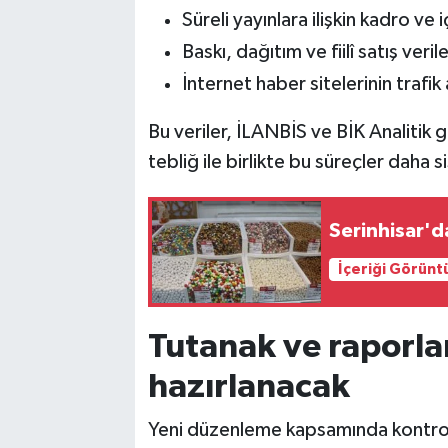
Süreli yayınlara ilişkin kadro ve iç
Baskı, dağıtım ve fiilî satış verile
İnternet haber sitelerinin trafik 
Bu veriler, İLANBİS ve BİK Analitik g
tebliğ ile birlikte bu süreçler daha
Serinhisar'd
İçeriği Görünt
Tutanak ve raporla
hazırlanacak
Yeni düzenleme kapsamında kontrol k