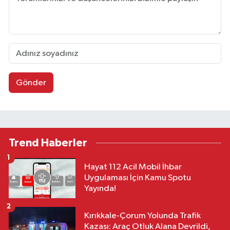
Gönder
Trend Haberler
1
Hayat 112 Acil Mobil İhbar
Uygulaması İçin Kamu Spotu
Yayında!
2
Kırıkkale-Çorum Yolunda Trafik
Kazası: Araç Otluk Alana Devrildi,