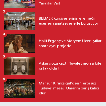
Yaralılar Var!
3
BELMEK kursiyerlerinin el emeği
eserleri sanatseverlerle buluşuyor
4
Halit Ergenç ve Meryem Uzerli yıllar
sonra aynı projede
5
Aşkın dozu kaçtı: Tuvalet molası bile
ortak oldu !
6
Mahsun Kırmızıgül’den ‘Terörsüz
Türkiye’ mesajı: Umarım barış kalıcı
olur