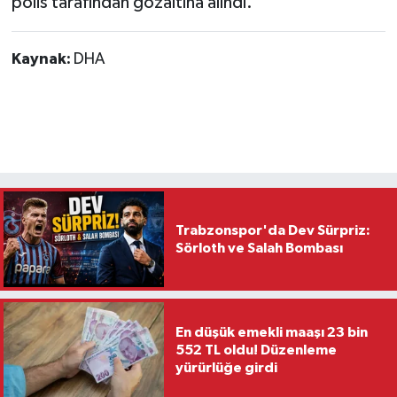
polis tarafından gözaltına alındı.
Kaynak:
DHA
Trabzonspor'da Dev Sürpriz:
Sörloth ve Salah Bombası
En düşük emekli maaşı 23 bin
552 TL oldu! Düzenleme
yürürlüğe girdi