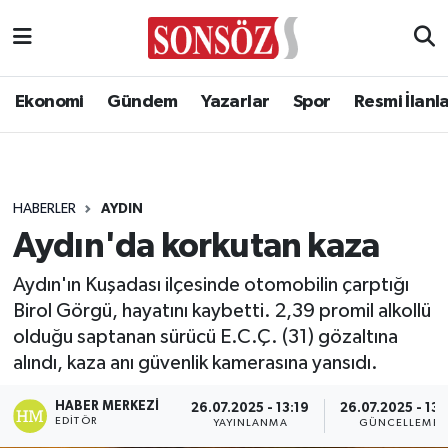
Ekonomi
Gündem
Yazarlar
Spor
Resmi İlanl
HABERLER
AYDIN
Aydın'da korkutan kaza
Aydın'ın Kuşadası ilçesinde otomobilin çarptığı
Birol Görgü, hayatını kaybetti. 2,39 promil alkollü
olduğu saptanan sürücü E.C.Ç. (31) gözaltına
alındı, kaza anı güvenlik kamerasına yansıdı.
HABER MERKEZI
26.07.2025 - 13:19
26.07.2025 - 13:
EDITÖR
YAYINLANMA
GÜNCELLEME