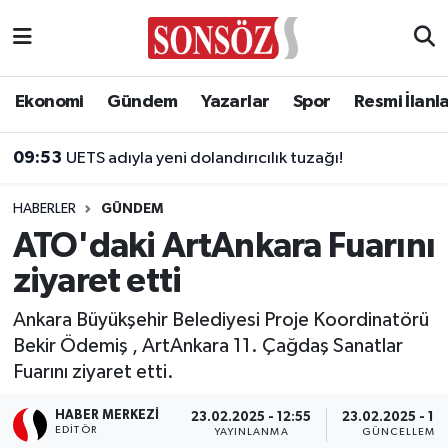
Asayiş
Ankara Nöbetçi Eczaneler
Ekonomi
Gündem
Yazarlar
Spor
Resmi İlanl
Astroloji & Burçlar
Ankara Hava Durumu
09:53
UETS adıyla yeni dolandırıcılık tuzağı!
Bilim & Teknoloji
Ankara Namaz Vakitleri
HABERLER
GÜNDEM
Biyografi
Ankara Trafik Yoğunluk Haritası
ATO'daki ArtAnkara Fuarını
ziyaret etti
Çevre
Süper Lig Puan Durumu ve Fikstür
Ankara Büyükşehir Belediyesi Proje Koordinatörü
Diğer
Tüm Manşetler
Bekir Ödemiş , ArtAnkara 11. Çağdaş Sanatlar
Fuarını ziyaret etti.
Dünya
Son Dakika Haberleri
HABER MERKEZI
23.02.2025 - 12:55
23.02.2025 - 18
Eğitim
Haber Arşivi
EDITÖR
YAYINLANMA
GÜNCELLEME