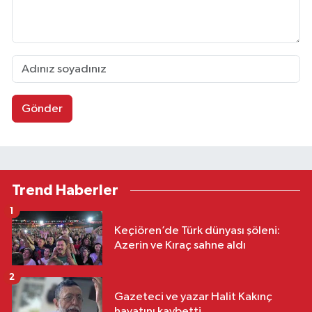
Gönder
Trend Haberler
1
Keçiören’de Türk dünyası şöleni:
Azerin ve Kıraç sahne aldı
2
Gazeteci ve yazar Halit Kakınç
hayatını kaybetti