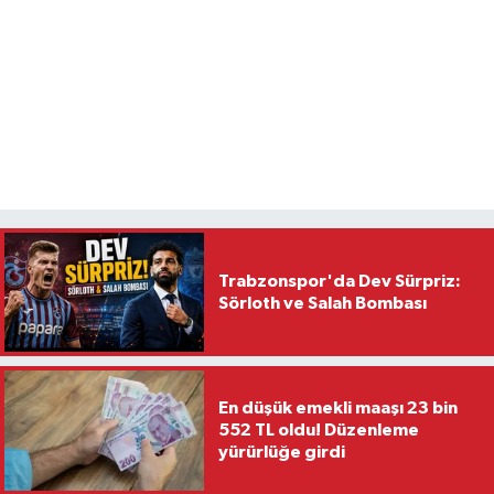
Trabzonspor'da Dev Sürpriz:
Sörloth ve Salah Bombası
En düşük emekli maaşı 23 bin
552 TL oldu! Düzenleme
yürürlüğe girdi