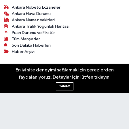
Ankara Nöbetçi Eczaneler
Ankara Hava Durumu
Ankara Namaz Vakitleri
Ankara Trafik Yoğunluk Haritası
Puan Durumu ve Fikstür
Tüm Manşetler
Son Dakika Haberleri
Haber Arşivi
Künye
Ekonomi
Gündem
Yazarlar
Spor
En iyi site deneyimi sağlamak için çerezlerden
Politika
Magazin
Gündem
Asayiş
faydalanıyoruz. Detaylar için lütfen tıklayın.
Sonsöz Özel
TAMAM
RSS
Copyright © 2025. Her hakkı saklıdır.