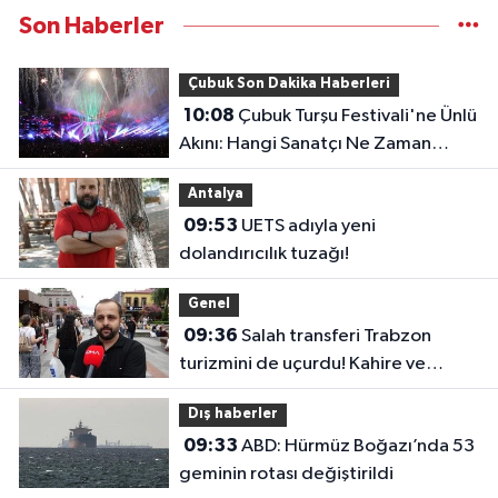
Son Haberler
Çubuk Son Dakika Haberleri
10:08
Çubuk Turşu Festivali'ne Ünlü
Akını: Hangi Sanatçı Ne Zaman
Çıkacak?
Antalya
09:53
UETS adıyla yeni
dolandırıcılık tuzağı!
Genel
09:36
Salah transferi Trabzon
turizmini de uçurdu! Kahire ve
Tahran’dan direkt seferler başladı
Dış haberler
09:33
ABD: Hürmüz Boğazı’nda 53
geminin rotası değiştirildi