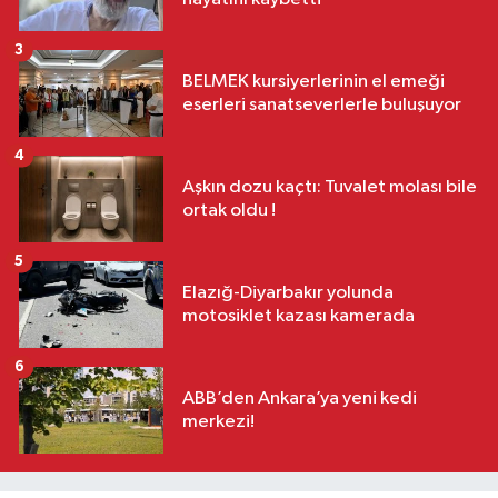
3
BELMEK kursiyerlerinin el emeği
eserleri sanatseverlerle buluşuyor
4
Aşkın dozu kaçtı: Tuvalet molası bile
ortak oldu !
5
Elazığ-Diyarbakır yolunda
motosiklet kazası kamerada
6
ABB’den Ankara’ya yeni kedi
merkezi!