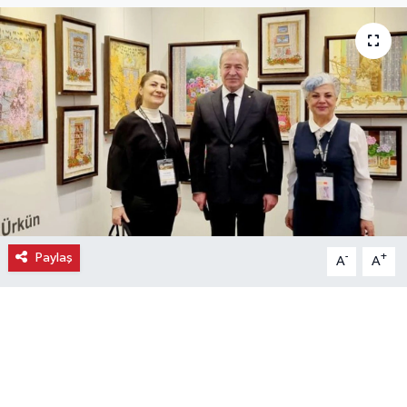
Ekonomi
Eleman
Emlak
Gündem
Gurme
Paylaş
-
+
A
A
Haber
İlçe Haberleri
Keşfet
Kültür & Sanat