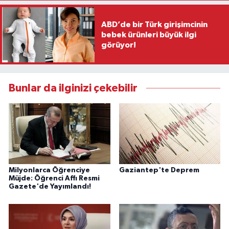
ABD’de bir Türk girişimcinin
bebek ürünleri büyük ilgi
görüyor!
Bunlar da ilginizi çekebilir
Milyonlarca Öğrenciye
Gaziantep'te Deprem
Müjde: Öğrenci Affı Resmi
Gazete'de Yayımlandı!