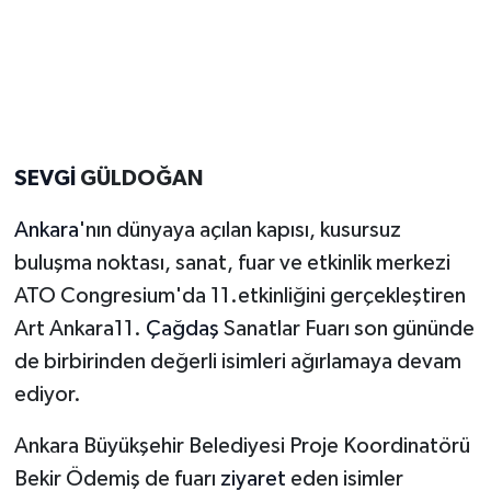
Magazin
Resmi İlanlar
Sağlık
SEVGİ
GÜLDOĞAN
Seri İlan
Ankara
'nın dünyaya açılan kapısı, kusursuz
buluşma noktası, sanat, fuar ve etkinlik merkezi
Siyaset
ATO Congresium'da 11.etkinliğini gerçekleştiren
Art Ankara11.
Çağdaş
Sanatlar Fuarı son gününde
Sokak Hayvanlarını Sahiplendirme
de birbirinden değerli isimleri ağırlamaya devam
Sonsöz Özel
ediyor.
Spor
Ankara Büyükşehir Belediyesi Proje Koordinatörü
Bekir Ödemiş de fuarı
ziyaret
eden isimler