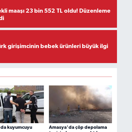
kli maaşı 23 bin 552 TL oldu! Düzenleme
di
rk girişimcinin bebek ürünleri büyük ilgi
da kuyumcuyu
Amasya'da çöp depolama