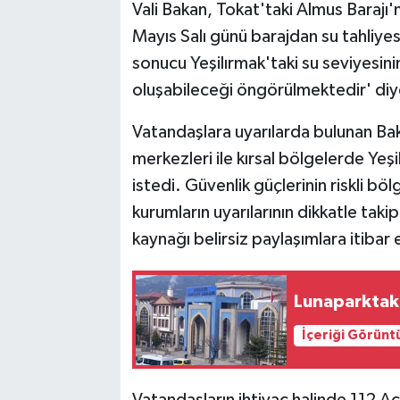
Vali Bakan, Tokat'taki Almus Barajı'n
Mayıs Salı günü barajdan su tahliy
sonucu Yeşilırmak'taki su seviyesini
oluşabileceği öngörülmektedir' diy
Vatandaşlara uyarılarda bulunan Bak
merkezleri ile kırsal bölgelerde Yeş
istedi. Güvenlik güçlerinin riskli b
kurumların uyarılarının dikkatle tak
kaynağı belirsiz paylaşımlara itibar
Lunaparktak
İçeriği Görünt