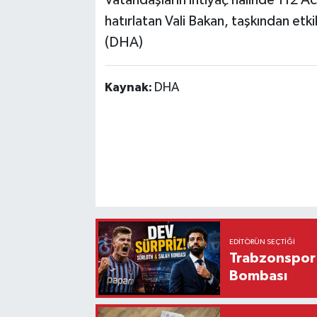
Vatandaşların ihtiyaç halinde 112 Ac
hatırlatan Vali Bakan, taşkından etkil
(DHA)
Kaynak:
DHA
EDITÖRÜN SEÇTIĞI
Trabzonspor'
Bombası