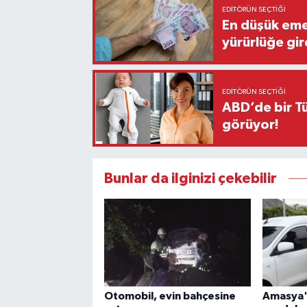
EDITÖRÜN SEÇTIĞI
En düşük eme
yürürlüğe gir
EDITÖRÜN SEÇTIĞI
ABD’de bir Tü
görüyor!
Bunlar da ilginizi çekebilir
Otomobil, evin bahçesine
Amasya'