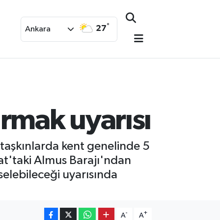
°
27
Ankara
ırmak uyarısı
taşkınlarda kent genelinde 5
at'taki Almus Barajı'ndan
selebileceği uyarısında
-
+
A
A