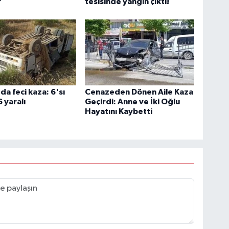
r
tesisinde yangın çıktı!
a feci kaza: 6'sı
Cenazeden Dönen Aile Kaza
 yaralı
Geçirdi: Anne ve İki Oğlu
Hayatını Kaybetti