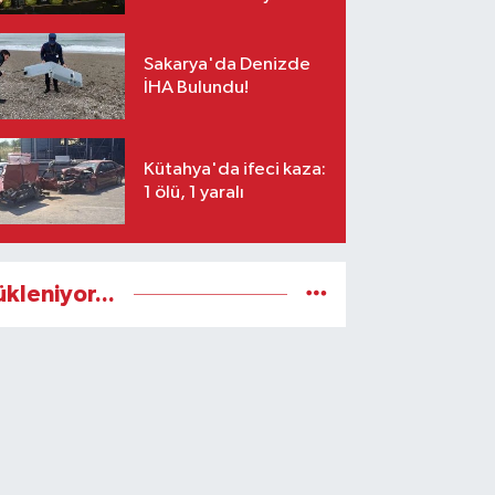
mesajı: Umarım barış
kalıcı olur
Sakarya'da Denizde
İHA Bulundu!
Kütahya'da ifeci kaza:
1 ölü, 1 yaralı
ükleniyor...