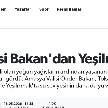
dem
Yazarlar
Spor
Resmi İlanlar
i Bakan'dan Yeşil
i olan yoğun yağışların ardından yaşanan 
rar gördü. Amasya Valisi Önder Bakan, Tok
le Yeşilırmak'ta su seviyesinin daha da yük
18.05.2026 - 14:55
1 DK
GÜNCELLEME
OKUNMA SÜRESI