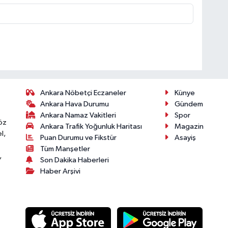
Ankara Nöbetçi Eczaneler
Künye
Ankara Hava Durumu
Gündem
Ankara Namaz Vakitleri
Spor
öz
Ankara Trafik Yoğunluk Haritası
Magazin
l,
Puan Durumu ve Fikstür
Asayiş
Tüm Manşetler
,
Son Dakika Haberleri
Haber Arşivi