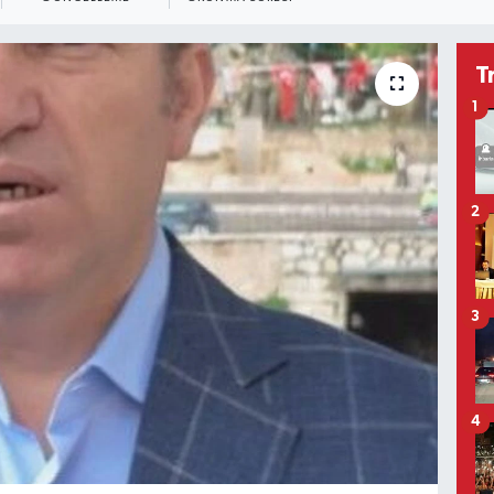
T
1
2
3
4