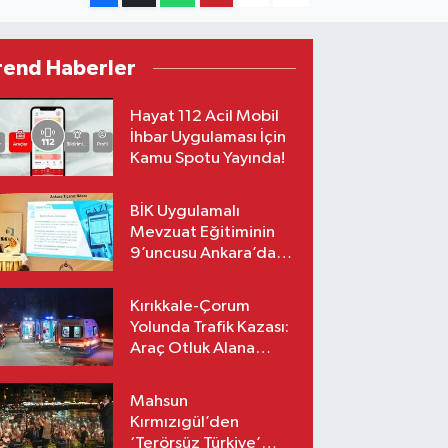
rend Haberler
Hayat 112 Acil Mobil
İhbar Uygulaması İçin
Kamu Spotu Yayında!
BİK Uygulamalı
Mevzuat Eğitiminin
9’uncusu Ankara’da
yapıldı
Kırıkkale-Çorum
Yolunda Trafik Kazası:
Araç Otluk Alana
Devrildi, Yaralılar Var!
Mahsun
Kırmızıgül’den
‘Terörsüz Türkiye’