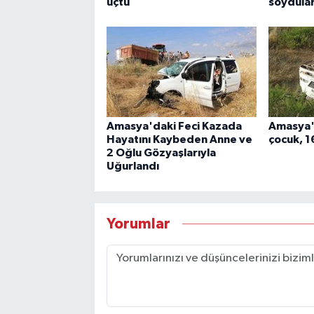
uçtu
soydula
Amasya'daki Feci Kazada
Amasya'd
Hayatını Kaybeden Anne ve
çocuk, 16
2 Oğlu Gözyaşlarıyla
Uğurlandı
Yorumlar