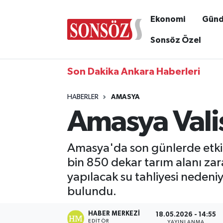
Ekonomi
Gün
Sonsöz Özel
Son Dakika Ankara Haberleri
HABERLER
AMASYA
Amasya Valis
Amasya'da son günlerde etkil
bin 850 dekar tarım alanı za
yapılacak su tahliyesi nedeniy
bulundu.
HABER MERKEZI
18.05.2026 - 14:55
EDITÖR
YAYINLANMA