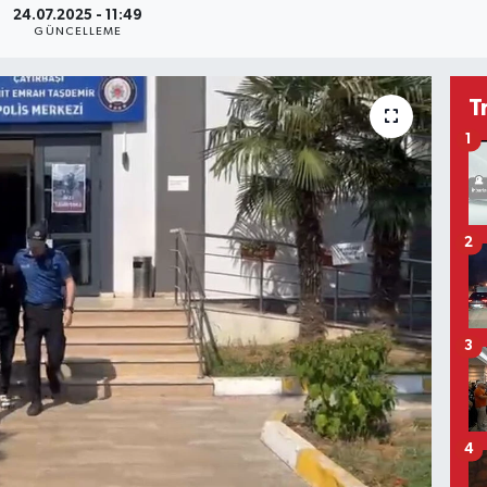
24.07.2025 - 11:49
GÜNCELLEME
T
1
2
3
4