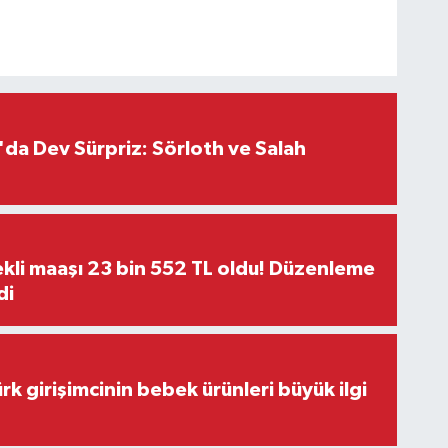
da Dev Sürpriz: Sörloth ve Salah
kli maaşı 23 bin 552 TL oldu! Düzenleme
di
rk girişimcinin bebek ürünleri büyük ilgi