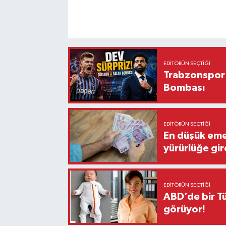
EDITÖRÜN SEÇTIĞI
Trabzonspor'
Bombası
EDITÖRÜN SEÇTIĞI
En düşük eme
yürürlüğe gir
EDITÖRÜN SEÇTIĞI
ABD’de bir Tü
görüyor!