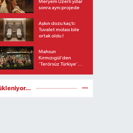
Meryem Uzerli yıllar
sonra aynı projede
Aşkın dozu kaçtı:
Tuvalet molası bile
ortak oldu !
Mahsun
Kırmızıgül’den
‘Terörsüz Türkiye’
mesajı: Umarım barış
kalıcı olur
ükleniyor...