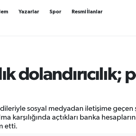
dem
Yazarlar
Spor
Resmi İlanlar
lık dolandırıcılık; 
ndileriyle sosyal medyadan iletişime geçen
lma karşılığında açtıkları banka hesaplarını
 etti.