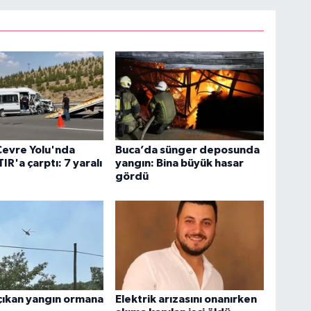
Çevre Yolu'nda
Buca’da sünger deposunda
IR'a çarptı: 7 yaralı
yangın: Bina büyük hasar
gördü
çıkan yangın ormana
Elektrik arızasını onanırken