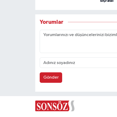
sıçradı
Yorumlar
Gönder