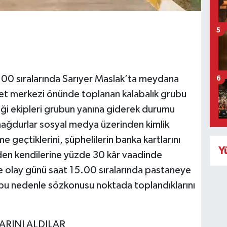
5
00 sıralarında Sarıyer Maslak’ta meydana
6
caret merkezi önünde toplanan kalabalık grubu
iği ekipleri grubun yanına giderek durumu
ağdurlar sosyal medya üzerinden kimlik
şime geçtiklerini, şüphelilerin banka kartlarını
Y
nden kendilerine yüzde 30 kâr vaadinde
 olay günü saat 15.00 sıralarında pastaneye
, bu nedenle sözkonusu noktada toplandıklarını
RINI ALDILAR