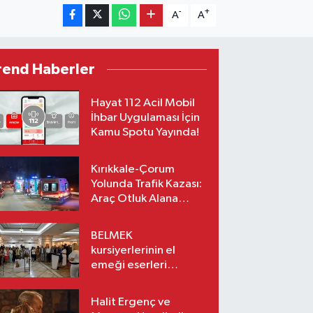
-
+
A
A
rend Haberler
Hayat 112 Acil Mobil
İhbar Uygulaması İçin
Kamu Spotu Yayında!
Kırıkkale-Çorum
Yolunda Trafik Kazası:
Araç Otluk Alana
Devrildi, Yaralılar Var!
BELMEK
kursiyerlerinin el
emeği eserleri
sanatseverlerle
buluşuyor
Halit Ergenç ve