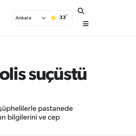
°
33
Ankara
polis suçüstü
 şüphelilerle pastanede
n bilgilerini ve cep