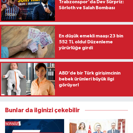
Trabzonspor'da Dev Sürpriz:
Sörloth ve Salah Bombası
En düşük emekli maaşı 23 bin
552 TL oldu! Düzenleme
yürürlüğe girdi
ABD’de bir Türk girişimcinin
bebek ürünleri büyük ilgi
görüyor!
Bunlar da ilginizi çekebilir