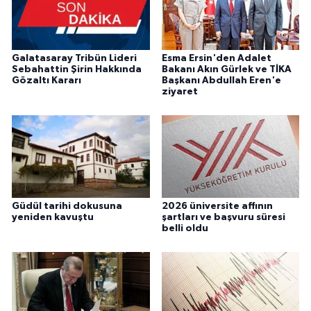
Galatasaray Tribün Lideri
Esma Ersin'den Adalet
Sebahattin Şirin Hakkında
Bakanı Akın Gürlek ve TİKA
Gözaltı Kararı
Başkanı Abdullah Eren'e
ziyaret
Güdül tarihi dokusuna
2026 üniversite affının
yeniden kavuştu
şartları ve başvuru süresi
belli oldu