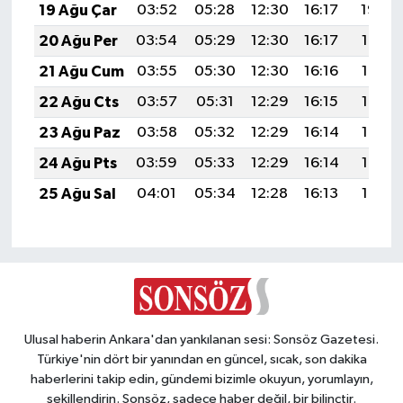
19 Ağu Çar
03:52
05:28
12:30
16:17
19:22
20 Ağu Per
03:54
05:29
12:30
16:17
19:21
21 Ağu Cum
03:55
05:30
12:30
16:16
19:19
22 Ağu Cts
03:57
05:31
12:29
16:15
19:18
23 Ağu Paz
03:58
05:32
12:29
16:14
19:16
24 Ağu Pts
03:59
05:33
12:29
16:14
19:15
25 Ağu Sal
04:01
05:34
12:28
16:13
19:13
Ulusal haberin Ankara'dan yankılanan sesi: Sonsöz Gazetesi.
Türkiye'nin dört bir yanından en güncel, sıcak, son dakika
haberlerini takip edin, gündemi bizimle okuyun, yorumlayın,
şekillendirin. Sonsöz, sadece haber değil, bir bilinçtir.