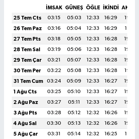
Vasıta
İMSAK
GÜNEŞ
ÖĞLE
İKINDI
AKŞA
25 Tem Cts
Yaşam
03:15
05:03
12:33
16:29
19:52
26 Tem Paz
03:16
05:04
12:33
16:29
19:51
27 Tem Pts
03:18
05:05
12:33
16:28
19:50
28 Tem Sal
03:19
05:06
12:33
16:28
19:49
29 Tem Çar
03:21
05:07
12:33
16:28
19:48
30 Tem Per
03:22
05:08
12:33
16:28
19:47
31 Tem Cum
03:24
05:09
12:33
16:27
19:46
1 Ağu Cts
03:25
05:10
12:33
16:27
19:45
2 Ağu Paz
03:27
05:11
12:33
16:27
19:44
3 Ağu Pts
03:28
05:12
12:32
16:26
19:43
4 Ağu Sal
03:30
05:13
12:32
16:26
19:42
5 Ağu Çar
03:31
05:14
12:32
16:25
19:41