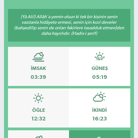
Ekonomi
(Yâ Ali!) Allâh'a yemin olsun ki tek bir kişinin senin
vasıtanla hidâyete ermesi, senin için kızıl develer
Eleman
(bahşedilip senin de onları fakirlere tasadduk etmen)den
daha hayırlıdır. (Hadis-i şerif)
Emlak
Gündem
İMSAK
GÜNEŞ
Gurme
03:39
05:19
Haber
İlçe Haberleri
ÖĞLE
İKINDI
12:32
16:23
Keşfet
Kültür & Sanat