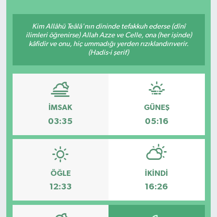
Ekonomi
Kim Allâhü Teâlâ'nın dininde tefakkuh ederse (dînî
ilimleri öğrenirse) Allah Azze ve Celle, ona (her işinde)
Eleman
kâfidir ve onu, hiç ummadığı yerden rızıklandırıverir.
(Hadis-i şerif)
Emlak
Gündem
İMSAK
GÜNEŞ
Gurme
03:35
05:16
Haber
İlçe Haberleri
ÖĞLE
İKINDI
12:33
16:26
Keşfet
Kültür & Sanat