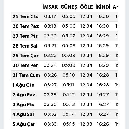
Vasıta
İMSAK
GÜNEŞ
ÖĞLE
İKINDI
AKŞA
25 Tem Cts
Yaşam
03:17
05:05
12:34
16:30
19:53
26 Tem Paz
03:18
05:06
12:34
16:30
19:52
27 Tem Pts
03:20
05:07
12:34
16:29
19:51
28 Tem Sal
03:21
05:08
12:34
16:29
19:50
29 Tem Çar
03:23
05:09
12:34
16:29
19:49
30 Tem Per
03:24
05:09
12:34
16:29
19:48
31 Tem Cum
03:26
05:10
12:34
16:28
19:47
1 Ağu Cts
03:27
05:11
12:34
16:28
19:46
2 Ağu Paz
03:29
05:12
12:34
16:27
19:45
3 Ağu Pts
03:30
05:13
12:34
16:27
19:44
4 Ağu Sal
03:32
05:14
12:34
16:27
19:43
5 Ağu Çar
03:33
05:15
12:33
16:26
19:42