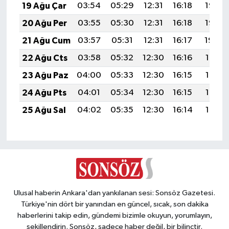
19 Ağu Çar
03:54
05:29
12:31
16:18
19:23
20 Ağu Per
03:55
05:30
12:31
16:18
19:22
21 Ağu Cum
03:57
05:31
12:31
16:17
19:20
22 Ağu Cts
03:58
05:32
12:30
16:16
19:19
23 Ağu Paz
04:00
05:33
12:30
16:15
19:17
24 Ağu Pts
04:01
05:34
12:30
16:15
19:16
25 Ağu Sal
04:02
05:35
12:30
16:14
19:14
Ulusal haberin Ankara'dan yankılanan sesi: Sonsöz Gazetesi.
Türkiye'nin dört bir yanından en güncel, sıcak, son dakika
haberlerini takip edin, gündemi bizimle okuyun, yorumlayın,
şekillendirin. Sonsöz, sadece haber değil, bir bilinçtir.