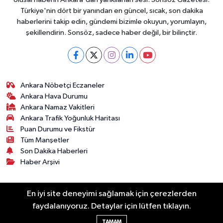
Türkiye'nin dört bir yanından en güncel, sıcak, son dakika
haberlerini takip edin, gündemi bizimle okuyun, yorumlayın,
şekillendirin. Sonsöz, sadece haber değil, bir bilinçtir.
Ankara Nöbetçi Eczaneler
Ankara Hava Durumu
Ankara Namaz Vakitleri
Ankara Trafik Yoğunluk Haritası
Puan Durumu ve Fikstür
Tüm Manşetler
Son Dakika Haberleri
Haber Arşivi
Künye
Ekonomi
Gündem
Yazarlar
Spor
En iyi site deneyimi sağlamak için çerezlerden
Politika
Magazin
Gündem
Asayiş
faydalanıyoruz. Detaylar için lütfen tıklayın.
Sonsöz Özel
TAMAM