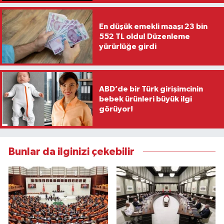
En düşük emekli maaşı 23 bin
552 TL oldu! Düzenleme
yürürlüğe girdi
ABD’de bir Türk girişimcinin
bebek ürünleri büyük ilgi
görüyor!
Bunlar da ilginizi çekebilir