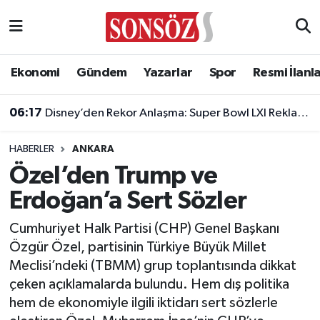
Asayiş
Ankara Nöbetçi Eczaneler
Ekonomi
Gündem
Yazarlar
Spor
Resmi İlanl
Astroloji & Burçlar
Ankara Hava Durumu
06:17
Disney’den Rekor Anlaşma: Super Bowl LXI Reklam Rekortmeni Oldu!
Bilim & Teknoloji
Ankara Namaz Vakitleri
HABERLER
ANKARA
Biyografi
Ankara Trafik Yoğunluk Haritası
Özel’den Trump ve
Erdoğan’a Sert Sözler
Çevre
Süper Lig Puan Durumu ve Fikstür
Cumhuriyet Halk Partisi (CHP) Genel Başkanı
Diğer
Tüm Manşetler
Özgür Özel, partisinin Türkiye Büyük Millet
Meclisi’ndeki (TBMM) grup toplantısında dikkat
Dünya
Son Dakika Haberleri
çeken açıklamalarda bulundu. Hem dış politika
hem de ekonomiyle ilgili iktidarı sert sözlerle
Eğitim
Haber Arşivi