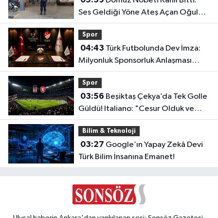
Domuz Nöbeti Kanlı Bitti:
Ses Geldiği Yöne Ateş Açan Oğul
Babasını Öldürdü!
Spor
04:43
Türk Futbolunda Dev İmza:
Milyonluk Sponsorluk Anlaşması
Uzatıldı!
Spor
03:56
Beşiktaş Çekya’da Tek Golle
Güldü! Italiano: "Cesur Olduk ve
Karşılığını Aldık"
Bilim & Teknoloji
03:27
Google’ın Yapay Zekâ Devi
Türk Bilim İnsanına Emanet!
Ulusal haberin Ankara'dan yankılanan sesi: Sonsöz Gazetesi.