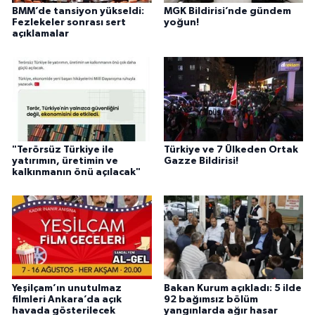
BMM’de tansiyon yükseldi:
MGK Bildirisi’nde gündem
Fezlekeler sonrası sert
yoğun!
açıklamalar
"Terörsüz Türkiye ile
Türkiye ve 7 Ülkeden Ortak
yatırımın, üretimin ve
Gazze Bildirisi!
kalkınmanın önü açılacak"
Yeşilçam’ın unutulmaz
Bakan Kurum açıkladı: 5 ilde
filmleri Ankara’da açık
92 bağımsız bölüm
havada gösterilecek
yangınlarda ağır hasar