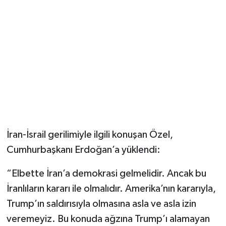
Magazin
Resmi İlanlar
Sağlık
Seri İlan
Siyaset
İran-İsrail gerilimiyle ilgili konuşan Özel,
Cumhurbaşkanı Erdoğan’a yüklendi:
Sokak Hayvanlarını Sahiplendirme
“Elbette İran’a demokrasi gelmelidir. Ancak bu
Sonsöz Özel
İranlıların kararı ile olmalıdır. Amerika’nın kararıyla,
Trump’ın saldırısıyla olmasına asla ve asla izin
Spor
veremeyiz. Bu konuda ağzına Trump’ı alamayan