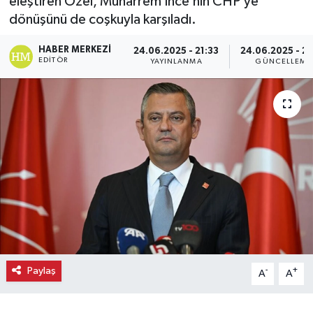
eleştiren Özel, Muharrem İnce’nin CHP’ye
dönüşünü de coşkuyla karşıladı.
Ekonomi
HABER MERKEZI
24.06.2025 - 21:33
24.06.2025 - 21
Eleman
EDITÖR
YAYINLANMA
GÜNCELLEME
Emlak
Gündem
Gurme
Haber
İlçe Haberleri
Paylaş
-
+
Keşfet
A
A
Kültür & Sanat