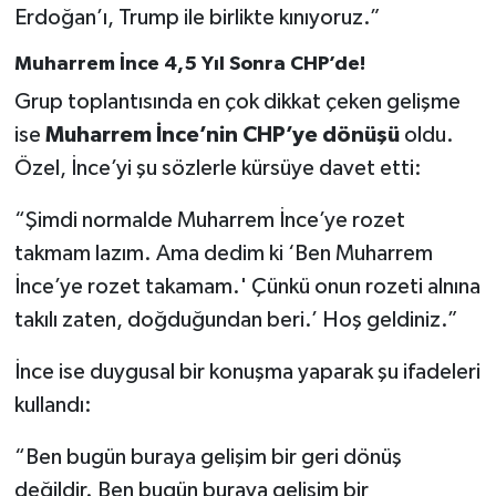
Vasıta
Erdoğan’ı, Trump ile birlikte kınıyoruz.”
Muharrem İnce 4,5 Yıl Sonra CHP’de!
Yaşam
Grup toplantısında en çok dikkat çeken gelişme
ise
Muharrem İnce’nin CHP’ye dönüşü
oldu.
Özel, İnce’yi şu sözlerle kürsüye davet etti:
“Şimdi normalde Muharrem İnce’ye rozet
takmam lazım. Ama dedim ki ‘Ben Muharrem
İnce’ye rozet takamam.' Çünkü onun rozeti alnına
takılı zaten, doğduğundan beri.’ Hoş geldiniz.”
İnce ise duygusal bir konuşma yaparak şu ifadeleri
kullandı:
“Ben bugün buraya gelişim bir geri dönüş
değildir. Ben bugün buraya gelişim bir