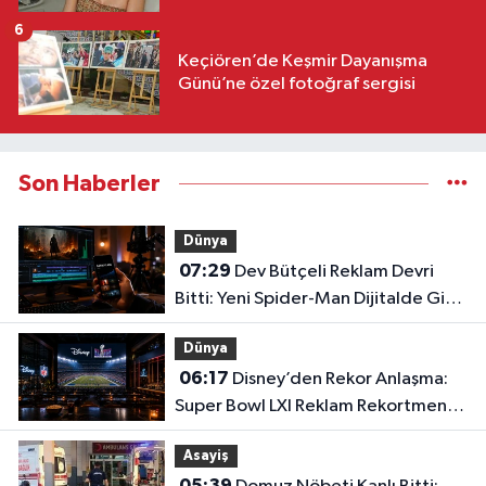
6
Keçiören’de Keşmir Dayanışma
Günü’ne özel fotoğraf sergisi
Son Haberler
Dünya
07:29
Dev Bütçeli Reklam Devri
Bitti: Yeni Spider-Man Dijitalde Gişe
Rekorlarını Altüst Etti!
Dünya
06:17
Disney’den Rekor Anlaşma:
Super Bowl LXI Reklam Rekortmeni
Oldu!
Asayiş
05:39