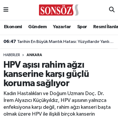
Asayiş
Ankara Nöbetçi Eczaneler
Ekonomi
Gündem
Yazarlar
Spor
Resmi İlanl
Astroloji & Burçlar
Ankara Hava Durumu
06:47
Tarihin En Büyük Mantık Hatası: Yüzyıllardır Yanlış Biliyoruz!
Bilim & Teknoloji
Ankara Namaz Vakitleri
HABERLER
ANKARA
Biyografi
Ankara Trafik Yoğunluk Haritası
HPV aşısı rahim ağzı
kanserine karşı güçlü
Çevre
Süper Lig Puan Durumu ve Fikstür
koruma sağlıyor
Diğer
Tüm Manşetler
Kadın Hastalıkları ve Doğum Uzmanı Doç. Dr.
İrem Alyazıcı Küçükyıldız, HPV aşısının yalnızca
Dünya
Son Dakika Haberleri
enfeksiyona karşı değil, rahim ağzı kanseri başta
olmak üzere HPV ile ilişkili birçok kanserin
Eğitim
Haber Arşivi