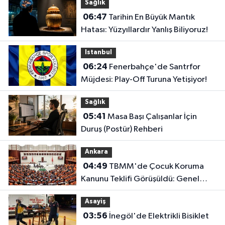
Sağlık
06:47
Tarihin En Büyük Mantık
Hatası: Yüzyıllardır Yanlış Biliyoruz!
Istanbul
06:24
Fenerbahçe'de Santrfor
Müjdesi: Play-Off Turuna Yetişiyor!
Sağlık
05:41
Masa Başı Çalışanlar İçin
Duruş (Postür) Rehberi
Ankara
04:49
TBMM'de Çocuk Koruma
Kanunu Teklifi Görüşüldü: Genel
Kurul Tamamlandı!
Asayiş
03:56
İnegöl'de Elektrikli Bisiklet