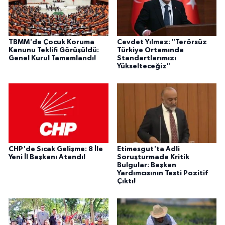
TBMM'de Çocuk Koruma
Cevdet Yılmaz: "Terörsüz
Kanunu Teklifi Görüşüldü:
Türkiye Ortamında
Genel Kurul Tamamlandı!
Standartlarımızı
Yükselteceğiz"
CHP'de Sıcak Gelişme: 8 İle
Etimesgut'ta Adli
Yeni İl Başkanı Atandı!
Soruşturmada Kritik
Bulgular: Başkan
Yardımcısının Testi Pozitif
Çıktı!