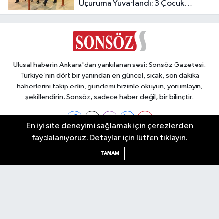
Uçuruma Yuvarlandı: 3 Çocuk
Yaralandı!
Ulusal haberin Ankara'dan yankılanan sesi: Sonsöz Gazetesi.
Türkiye'nin dört bir yanından en güncel, sıcak, son dakika
haberlerini takip edin, gündemi bizimle okuyun, yorumlayın,
şekillendirin. Sonsöz, sadece haber değil, bir bilinçtir.
En iyi site deneyimi sağlamak için çerezlerden
faydalanıyoruz. Detaylar için lütfen tıklayın.
Ankara Nöbetçi Eczaneler
TAMAM
Ankara Hava Durumu
Ankara Namaz Vakitleri
Ankara Trafik Yoğunluk Haritası
Puan Durumu ve Fikstür
Tüm Manşetler
Son Dakika Haberleri