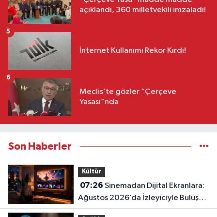
açıklandı, 360 milletvekili imzaladı!
5
İnternet Kullanımı Rekor Kırdı!
6
Meclis’te gözler “Çerçeve
Yasası”nda
Son Haberler
Kültür
07:26
Sinemadan Dijital Ekranlara:
Ağustos 2026’da İzleyiciyle Buluşan
En İddialı Yapımlar