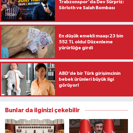
Trabzonspor'da Dev Sürpriz:
Sörloth ve Salah Bombası
En düşük emekli maaşı 23 bin
552 TL oldu! Düzenleme
yürürlüğe girdi
ABD’de bir Türk girişimcinin
bebek ürünleri büyük ilgi
görüyor!
Bunlar da ilginizi çekebilir