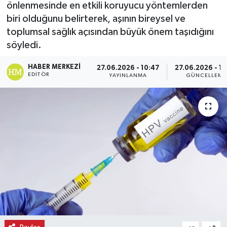
önlenmesinde en etkili koruyucu yöntemlerden
biri olduğunu belirterek, aşının bireysel ve
Ekonomi
toplumsal sağlık açısından büyük önem taşıdığını
Eleman
söyledi.
HABER MERKEZI
27.06.2026 - 10:47
27.06.2026 - 1
Emlak
EDITÖR
YAYINLANMA
GÜNCELLEME
Gündem
Gurme
Haber
İlçe Haberleri
Keşfet
Kültür & Sanat
-
+