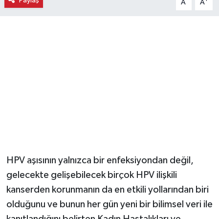
Paylaş
A
A
Magazin
Resmi İlanlar
Sağlık
Seri İlan
Siyaset
Sokak Hayvanlarını Sahiplendirme
HPV aşısının yalnızca bir enfeksiyondan değil,
Sonsöz Özel
gelecekte gelişebilecek birçok HPV ilişkili
kanserden korunmanın da en etkili yollarından biri
Spor
olduğunu ve bunun her gün yeni bir bilimsel veri ile
kanıtlandığını belirten Kadın Hastalıkları ve