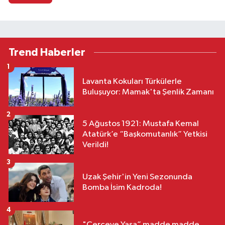
Trend Haberler
1
Lavanta Kokuları Türkülerle
Buluşuyor: Mamak'ta Şenlik Zamanı
2
5 Ağustos 1921: Mustafa Kemal
Atatürk’e “Başkomutanlık” Yetkisi
Verildi!
3
Uzak Şehir'in Yeni Sezonunda
Bomba İsim Kadroda!
4
"Çerçeve Yasa” madde madde