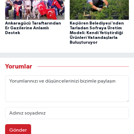
Ankaragücü Taraftarından
Keçiören Belediyesi'nden
Er Gazilerine Anlamlı
Tarladan Sofraya Üretim
Destek
Modeli: Kendi Yetiştirdiği
Ürünleri Vatandaşlarla
Buluşturuyor
Yorumlar
Gönder