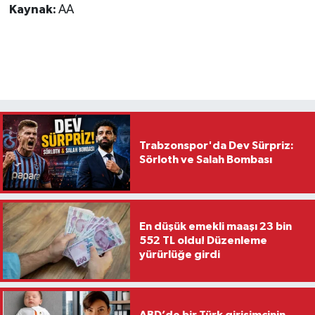
Kaynak:
AA
Trabzonspor'da Dev Sürpriz:
Sörloth ve Salah Bombası
En düşük emekli maaşı 23 bin
552 TL oldu! Düzenleme
yürürlüğe girdi
ABD’de bir Türk girişimcinin