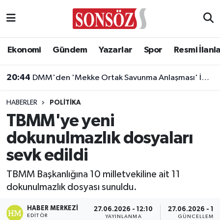
Asayiş
Ankara Nöbetçi Eczaneler
Ekonomi
Gündem
Yazarlar
Spor
Resmi İlanl
Astroloji & Burçlar
Ankara Hava Durumu
20:44
DMM'den 'Mekke Ortak Savunma Anlaşması' İddialarına Yalanlama
Bilim & Teknoloji
Ankara Namaz Vakitleri
HABERLER
POLITIKA
Biyografi
Ankara Trafik Yoğunluk Haritası
TBMM'ye yeni
dokunulmazlık dosyaları
Çevre
Süper Lig Puan Durumu ve Fikstür
sevk edildi
Diğer
Tüm Manşetler
TBMM Başkanlığına 10 milletvekiline ait 11
dokunulmazlık dosyası sunuldu.
Dünya
Son Dakika Haberleri
HABER MERKEZI
27.06.2026 - 12:10
27.06.2026 - 12
Eğitim
Haber Arşivi
EDITÖR
YAYINLANMA
GÜNCELLEME