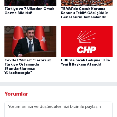
Türkiye ve 7 Ülkeden Ortak
TBMM'de Çocuk Koruma
Gazze Bildirisi!
Kanunu Teklifi Görüşüldü:
Genel Kurul Tamamlandı!
Cevdet Yılmaz: "Terörsüz
CHP'de Sıcak Gelişme: 8 İle
Türkiye Ortamında
Yeni İl Başkanı Atandı!
Standartlarımızı
Yükselteceğiz"
Yorumlar