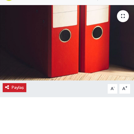
Ekonomi
Eleman
Emlak
Gündem
Gurme
Haber
Paylaş
-
+
A
A
İlçe Haberleri
Keşfet
Kültür & Sanat