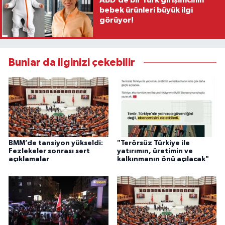
bebek ürünleri büyük ilgi
görüyor!
Bunlar da ilginizi çekebilir
BMM’de tansiyon yükseldi:
"Terörsüz Türkiye ile
Fezlekeler sonrası sert
yatırımın, üretimin ve
açıklamalar
kalkınmanın önü açılacak"