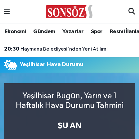
Asayiş
Ankara Nöbetçi Eczaneler
Ekonomi
Gündem
Yazarlar
Spor
Resmi İlanl
Astroloji & Burçlar
Ankara Hava Durumu
20:30
Haymana Belediyesi'nden Yeni Atılım!
Bilim & Teknoloji
Ankara Namaz Vakitleri
Yeşilhisar Hava Durumu
Biyografi
Ankara Trafik Yoğunluk Haritası
Çevre
Süper Lig Puan Durumu ve Fikstür
Yeşilhisar Bugün, Yarın ve 1
Diğer
Tüm Manşetler
Haftalık Hava Durumu Tahmini
Dünya
Son Dakika Haberleri
ŞU AN
Eğitim
Haber Arşivi