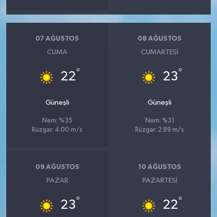
Vasıta
Yaşam
07 AĞUSTOS
08 AĞUSTOS
CUMA
CUMARTESI
°
°
22
23
Güneşli
Güneşli
Nem: %35
Nem: %31
Rüzgar: 4.00 m/s
Rüzgar: 2.89 m/s
09 AĞUSTOS
10 AĞUSTOS
PAZAR
PAZARTESI
°
°
23
22