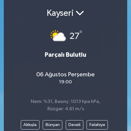
Ekonomi
Kayseri
Eleman
°
27
Emlak
Parçalı Bulutlu
Gündem
Gurme
06 Ağustos Perşembe
19:00
Haber
İlçe Haberleri
Nem: %31, Basınç: 1013 hpa hPa,
Rüzgar: 4.61 m/s
Keşfet
Akkışla
Bünyan
Develi
Felahiye
Kültür & Sanat