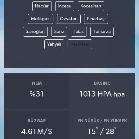
Hacılar
İncesu
Kocasinan
Magazin
Melikgazi
Özvatan
Pınarbaşı
Resmi İlanlar
Sarıoğlan
Sarız
Talas
Tomarza
Yahyalı
Yeşilhisar
Sağlık
Seri İlan
Siyaset
NEM
BASINÇ
%31
1013 HPA
Sokak Hayvanlarını Sahiplendirme
hpa
Sonsöz Özel
RÜZGAR
EN DÜŞÜK / EN YÜKSEK
Spor
°
°
4.61 M/S
15
/ 28