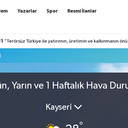
dem
Yazarlar
Spor
Resmi İlanlar
11
"Terörsüz Türkiye ile yatırımın, üretimin ve kalkınmanın önü
u
n, Yarın ve 1 Haftalık Hava Du
Kayseri
°