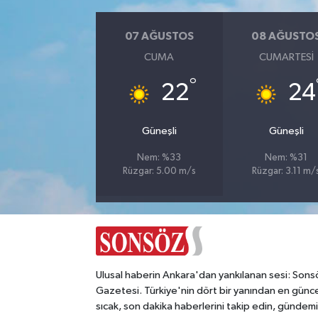
Magazin
07 AĞUSTOS
08 AĞUSTO
CUMA
CUMARTESI
Resmi İlanlar
°
22
24
Sağlık
Güneşli
Güneşli
Seri İlan
Nem: %33
Nem: %31
Rüzgar: 5.00 m/s
Rüzgar: 3.11 m/
Siyaset
Sokak Hayvanlarını Sahiplendirme
Sonsöz Özel
Ulusal haberin Ankara'dan yankılanan sesi: Sons
Spor
Gazetesi. Türkiye'nin dört bir yanından en günce
sıcak, son dakika haberlerini takip edin, gündemi