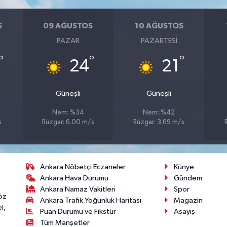
S
09 AĞUSTOS
10 AĞUSTOS
PAZAR
PAZARTESI
°
°
°
24
21
Güneşli
Güneşli
Nem: %34
Nem: %42
s
Rüzgar: 6.00 m/s
Rüzgar: 3.69 m/s
Ankara Nöbetçi Eczaneler
Künye
Ankara Hava Durumu
Gündem
Ankara Namaz Vakitleri
Spor
öz
Ankara Trafik Yoğunluk Haritası
Magazin
l,
Puan Durumu ve Fikstür
Asayiş
Tüm Manşetler