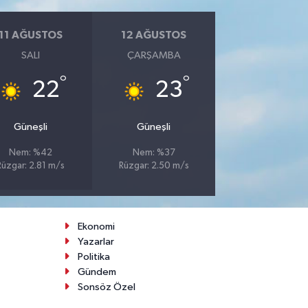
11 AĞUSTOS
12 AĞUSTOS
SALI
ÇARŞAMBA
°
°
22
23
Güneşli
Güneşli
Nem: %42
Nem: %37
Rüzgar: 2.81 m/s
Rüzgar: 2.50 m/s
Ekonomi
Yazarlar
Politika
Gündem
Sonsöz Özel