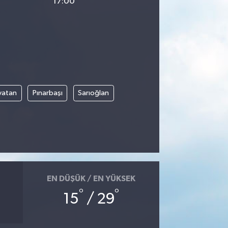
17:00
vatan
Pınarbaşı
Sarıoğlan
EN DÜŞÜK / EN YÜKSEK
°
°
15
/ 29