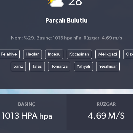
28
Parçalı Bulutlu
Nem: %29, Basınç: 1013 hpa hPa, Rüzgar: 4.69 m/s
Felahiye
Hacılar
İncesu
Kocasinan
Melikgazi
Öz
Sarız
Talas
Tomarza
Yahyalı
Yeşilhisar
BASINÇ
RÜZGAR
1013 HPA
4.69 M/S
hpa