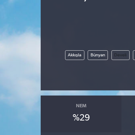
Ekonomi
Eleman
Emlak
Akkışla
Bünyan
Develi
Gündem
Gurme
Haber
İlçe Haberleri
NEM
%29
Keşfet
Kültür & Sanat