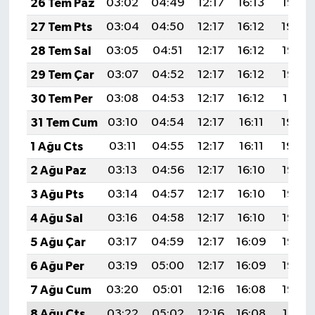
26 Tem Paz
03:02
04:49
12:17
16:13
19:35
Vasıta
27 Tem Pts
03:04
04:50
12:17
16:12
19:34
Yaşam
28 Tem Sal
03:05
04:51
12:17
16:12
19:33
29 Tem Çar
03:07
04:52
12:17
16:12
19:32
30 Tem Per
03:08
04:53
12:17
16:12
19:31
31 Tem Cum
03:10
04:54
12:17
16:11
19:30
1 Ağu Cts
03:11
04:55
12:17
16:11
19:29
2 Ağu Paz
03:13
04:56
12:17
16:10
19:28
3 Ağu Pts
03:14
04:57
12:17
16:10
19:27
4 Ağu Sal
03:16
04:58
12:17
16:10
19:26
5 Ağu Çar
03:17
04:59
12:17
16:09
19:25
6 Ağu Per
03:19
05:00
12:17
16:09
19:23
7 Ağu Cum
03:20
05:01
12:16
16:08
19:22
8 Ağu Cts
03:22
05:02
12:16
16:08
19:21