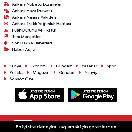
Ankara Nöbetçi Eczaneler
Ankara Hava Durumu
Ankara Namaz Vakitleri
Ankara Trafik Yoğunluk Haritası
Puan Durumu ve Fikstür
Tüm Manşetler
Son Dakika Haberleri
Haber Arşivi
Künye
Ekonomi
Gündem
Yazarlar
Spor
Politika
Magazin
Gündem
Asayiş
Sonsöz Özel
RSS
Copyright © 2025. Her hakkı saklıdır.
En iyi site deneyimi sağlamak için çerezlerden