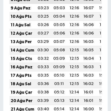
9 Ağu Paz
03:23
05:03
12:16
16:07
19:20
10 Ağu Pts
03:25
05:04
12:16
16:07
19:18
11 Ağu Sal
03:26
05:05
12:16
16:06
19:17
12 Ağu Çar
03:27
05:06
12:16
16:06
19:16
13 Ağu Per
03:29
05:07
12:16
16:05
19:15
14 Ağu Cum
03:30
05:08
12:15
16:05
19:13
15 Ağu Cts
03:32
05:09
12:15
16:04
19:12
16 Ağu Paz
03:33
05:09
12:15
16:03
19:10
17 Ağu Pts
03:35
05:10
12:15
16:03
19:09
18 Ağu Sal
03:36
05:11
12:15
16:02
19:08
19 Ağu Çar
03:38
05:12
12:14
16:01
19:06
20 Ağu Per
03:39
05:13
12:14
16:01
19:05
21 Ağu Cum
03:40
05:14
12:14
16:00
19:03