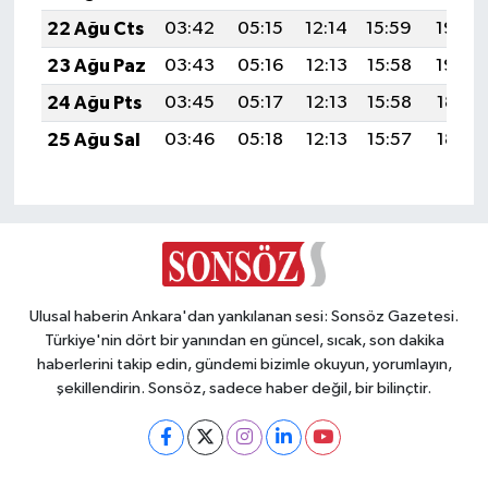
22 Ağu Cts
03:42
05:15
12:14
15:59
19:02
23 Ağu Paz
03:43
05:16
12:13
15:58
19:00
24 Ağu Pts
03:45
05:17
12:13
15:58
18:59
25 Ağu Sal
03:46
05:18
12:13
15:57
18:57
Ulusal haberin Ankara'dan yankılanan sesi: Sonsöz Gazetesi.
Türkiye'nin dört bir yanından en güncel, sıcak, son dakika
haberlerini takip edin, gündemi bizimle okuyun, yorumlayın,
şekillendirin. Sonsöz, sadece haber değil, bir bilinçtir.