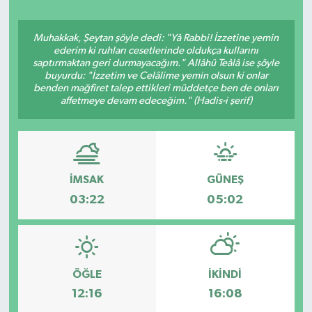
Ekonomi
Muhakkak, Şeytan şöyle dedi: "Yâ Rabbi! İzzetine yemin
ederim ki ruhları cesetlerinde oldukça kullarını
Eleman
saptırmaktan geri durmayacağım." Allâhü Teâlâ ise şöyle
buyurdu: "İzzetim ve Celâlime yemin olsun ki onlar
benden mağfiret talep ettikleri müddetçe ben de onları
Emlak
affetmeye devam edeceğim." (Hadis-i şerif)
Gündem
Gurme
İMSAK
GÜNEŞ
03:22
05:02
Haber
İlçe Haberleri
Keşfet
ÖĞLE
İKINDI
12:16
16:08
Kültür & Sanat