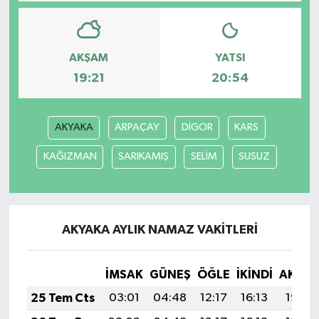
Magazin
AKŞAM
YATSI
Resmi İlanlar
19:21
20:54
Sağlık
AKYAKA
ARPAÇAY
DİGOR
KARS
Seri İlan
KAĞIZMAN
SARIKAMIŞ
SELİM
SUSUZ
Siyaset
Sokak Hayvanlarını Sahiplendirme
AKYAKA AYLIK NAMAZ VAKITLERI
Sonsöz Özel
İMSAK
GÜNEŞ
ÖĞLE
İKINDI
AKŞA
Spor
25 Tem Cts
03:01
04:48
12:17
16:13
19:36