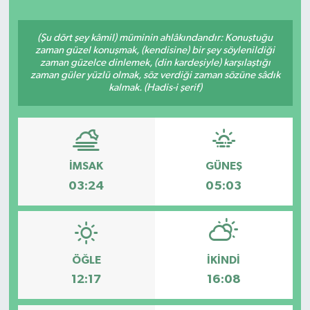
Ekonomi
(Şu dört şey kâmil) müminin ahlâkındandır: Konuştuğu
zaman güzel konuşmak, (kendisine) bir şey söylenildiği
Eleman
zaman güzelce dinlemek, (din kardeşiyle) karşılaştığı
zaman güler yüzlü olmak, söz verdiği zaman sözüne sâdık
kalmak. (Hadis-i şerif)
Emlak
Gündem
Gurme
İMSAK
GÜNEŞ
03:24
05:03
Haber
İlçe Haberleri
ÖĞLE
İKINDI
Keşfet
12:17
16:08
Kültür & Sanat