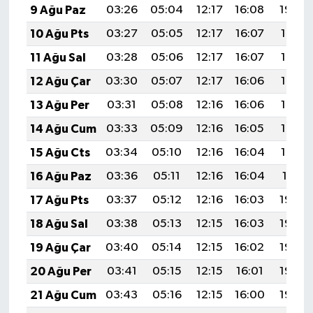
9 Ağu Paz
03:26
05:04
12:17
16:08
19:20
10 Ağu Pts
03:27
05:05
12:17
16:07
19:19
11 Ağu Sal
03:28
05:06
12:17
16:07
19:17
12 Ağu Çar
03:30
05:07
12:17
16:06
19:16
13 Ağu Per
03:31
05:08
12:16
16:06
19:15
14 Ağu Cum
03:33
05:09
12:16
16:05
19:13
15 Ağu Cts
03:34
05:10
12:16
16:04
19:12
16 Ağu Paz
03:36
05:11
12:16
16:04
19:11
17 Ağu Pts
03:37
05:12
12:16
16:03
19:09
18 Ağu Sal
03:38
05:13
12:15
16:03
19:08
19 Ağu Çar
03:40
05:14
12:15
16:02
19:06
20 Ağu Per
03:41
05:15
12:15
16:01
19:05
21 Ağu Cum
03:43
05:16
12:15
16:00
19:03