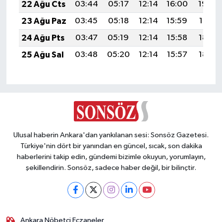
22 Ağu Cts
03:44
05:17
12:14
16:00
19:02
23 Ağu Paz
03:45
05:18
12:14
15:59
19:01
24 Ağu Pts
03:47
05:19
12:14
15:58
18:59
25 Ağu Sal
03:48
05:20
12:14
15:57
18:58
Ulusal haberin Ankara'dan yankılanan sesi: Sonsöz Gazetesi.
Türkiye'nin dört bir yanından en güncel, sıcak, son dakika
haberlerini takip edin, gündemi bizimle okuyun, yorumlayın,
şekillendirin. Sonsöz, sadece haber değil, bir bilinçtir.
Ankara Nöbetçi Eczaneler