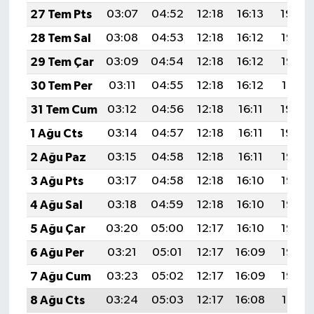
Vasıta
27 Tem Pts
03:07
04:52
12:18
16:13
19:34
28 Tem Sal
03:08
04:53
12:18
16:12
19:33
Yaşam
29 Tem Çar
03:09
04:54
12:18
16:12
19:32
30 Tem Per
03:11
04:55
12:18
16:12
19:31
31 Tem Cum
03:12
04:56
12:18
16:11
19:30
1 Ağu Cts
03:14
04:57
12:18
16:11
19:29
2 Ağu Paz
03:15
04:58
12:18
16:11
19:28
3 Ağu Pts
03:17
04:58
12:18
16:10
19:27
4 Ağu Sal
03:18
04:59
12:18
16:10
19:26
5 Ağu Çar
03:20
05:00
12:17
16:10
19:25
6 Ağu Per
03:21
05:01
12:17
16:09
19:23
7 Ağu Cum
03:23
05:02
12:17
16:09
19:22
8 Ağu Cts
03:24
05:03
12:17
16:08
19:21