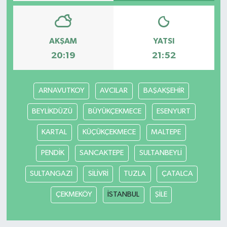
Magazin
AKŞAM
YATSI
Resmi İlanlar
20:19
21:52
Sağlık
ARNAVUTKOY
AVCILAR
BAŞAKŞEHİR
Seri İlan
BEYLİKDÜZÜ
BÜYÜKÇEKMECE
ESENYURT
Siyaset
KARTAL
KÜÇÜKÇEKMECE
MALTEPE
Sokak Hayvanlarını Sahiplendirme
PENDİK
SANCAKTEPE
SULTANBEYLİ
SULTANGAZİ
SİLİVRİ
TUZLA
ÇATALCA
Sonsöz Özel
ÇEKMEKÖY
İSTANBUL
ŞİLE
Spor