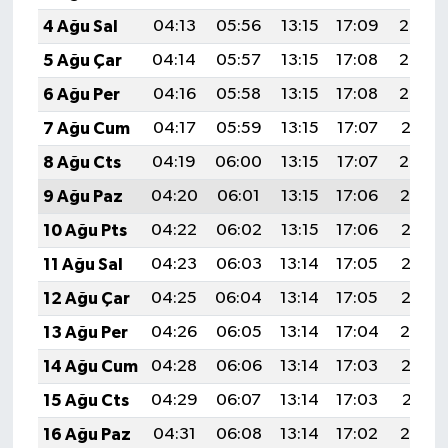
4 Ağu Sal
04:13
05:56
13:15
17:09
20:25
5 Ağu Çar
04:14
05:57
13:15
17:08
20:24
6 Ağu Per
04:16
05:58
13:15
17:08
20:23
7 Ağu Cum
04:17
05:59
13:15
17:07
20:21
8 Ağu Cts
04:19
06:00
13:15
17:07
20:20
9 Ağu Paz
04:20
06:01
13:15
17:06
20:19
10 Ağu Pts
04:22
06:02
13:15
17:06
20:18
11 Ağu Sal
04:23
06:03
13:14
17:05
20:16
12 Ağu Çar
04:25
06:04
13:14
17:05
20:15
13 Ağu Per
04:26
06:05
13:14
17:04
20:14
14 Ağu Cum
04:28
06:06
13:14
17:03
20:12
15 Ağu Cts
04:29
06:07
13:14
17:03
20:11
16 Ağu Paz
04:31
06:08
13:14
17:02
20:10