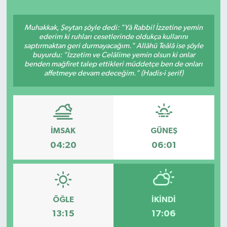
Ekonomi
Muhakkak, Şeytan şöyle dedi: "Yâ Rabbi! İzzetine yemin
ederim ki ruhları cesetlerinde oldukça kullarını
Eleman
saptırmaktan geri durmayacağım." Allâhü Teâlâ ise şöyle
buyurdu: "İzzetim ve Celâlime yemin olsun ki onlar
benden mağfiret talep ettikleri müddetçe ben de onları
Emlak
affetmeye devam edeceğim." (Hadis-i şerif)
Gündem
Gurme
İMSAK
GÜNEŞ
04:20
06:01
Haber
İlçe Haberleri
Keşfet
ÖĞLE
İKINDI
13:15
17:06
Kültür & Sanat