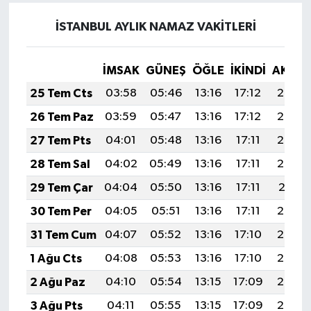
Vasıta
İSTANBUL AYLIK NAMAZ VAKITLERI
Yaşam
İMSAK
GÜNEŞ
ÖĞLE
İKINDI
AKŞA
25 Tem Cts
03:58
05:46
13:16
17:12
20:35
26 Tem Paz
03:59
05:47
13:16
17:12
20:34
27 Tem Pts
04:01
05:48
13:16
17:11
20:33
28 Tem Sal
04:02
05:49
13:16
17:11
20:32
29 Tem Çar
04:04
05:50
13:16
17:11
20:31
30 Tem Per
04:05
05:51
13:16
17:11
20:30
31 Tem Cum
04:07
05:52
13:16
17:10
20:29
1 Ağu Cts
04:08
05:53
13:16
17:10
20:28
2 Ağu Paz
04:10
05:54
13:15
17:09
20:27
3 Ağu Pts
04:11
05:55
13:15
17:09
20:26