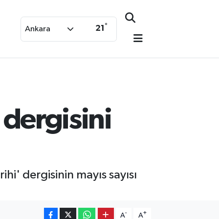
°
21
Ankara
 dergisini
i' dergisinin mayıs sayısı
-
+
A
A