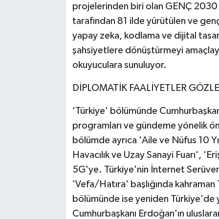
projelerinden biri olan GENÇ 2030 p
tarafından 81 ilde yürütülen ve gençl
yapay zeka, kodlama ve dijital tasa
şahsiyetlere dönüştürmeyi amaçlay
okuyuculara sunuluyor.
DİPLOMATİK FAALİYETLER GÖZL
'Türkiye' bölümünde Cumhurbaşkanı
programları ve gündeme yönelik önem
bölümde ayrıca 'Aile ve Nüfus 10 Y
Havacılık ve Uzay Sanayi Fuarı', 'Er
5G'ye. Türkiye'nin İnternet Serüveni
'Vefa/Hatıra' başlığında kahraman T
bölümünde ise yeniden Türkiye'de ya
Cumhurbaşkanı Erdoğan'ın uluslarara