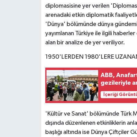
diplomasisine yer verilen 'Diplomas
arenadaki etkin diplomatik faaliyetle
'Dünya' bölümünde dünya gündeminin
yayımlanan Türkiye ile ilgili haberler 
alan bir analize de yer veriliyor.
1950'LERDEN 1980'LERE UZANA
ABB, Anafart
gezileriyle a
İçeriği Görünt
'Kültür ve Sanat' bölümünde Türk Mu
dışında düzenlenen etkinliklerin anl
başlığı altında ise Dünya Çiftçiler 