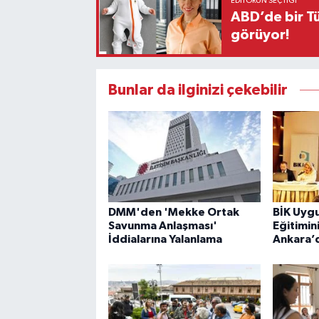
EDITÖRÜN SEÇTIĞI
ABD’de bir Tü
görüyor!
Bunlar da ilginizi çekebilir
DMM'den 'Mekke Ortak
BİK Uyg
Savunma Anlaşması'
Eğitimin
İddialarına Yalanlama
Ankara’d