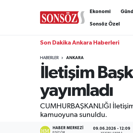
Ekonomi
Gün
Sonsöz Özel
Son Dakika Ankara Haberleri
HABERLER
ANKARA
İletişim Başk
yayımladı
CUMHURBAŞKANLIĞI İletişim Ba
kamuoyuna sunuldu.
HABER MERKEZI
09.06.2026 - 12:09
EDITÖR