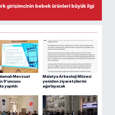
rk girişimcinin bebek ürünleri büyük ilgi
ulamalı Mevzuat
Malatya Arkeoloji Müzesi
in 9’uncusu
yeniden ziyaretçilerini
a yapıldı
ağırlayacak