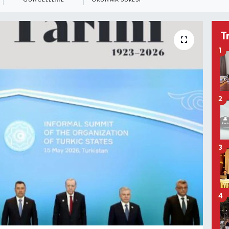
GÜNCELLEME
OKUNMA SÜRESI
T
1
2
3
4