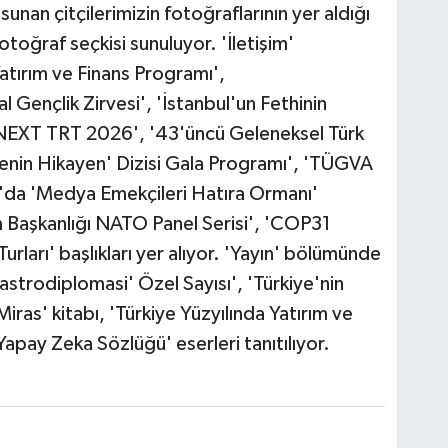
sunan çitçilerimizin fotoğraflarının yer aldığı
toğraf seçkisi sunuluyor. 'İletişim'
atırım ve Finans Programı',
Gençlik Zirvesi', 'İstanbul'un Fethinin
 'NEXT TRT 2026', '43'üncü Geleneksel Türk
Senin Hikayen' Dizisi Gala Programı', 'TÜGVA
'da 'Medya Emekçileri Hatıra Ormanı'
m Başkanlığı NATO Panel Serisi', 'COP31
ları' başlıkları yer alıyor. 'Yayın' bölümünde
Gastrodiplomasi' Özel Sayısı', 'Türkiye'nin
ras' kitabı, 'Türkiye Yüzyılında Yatırım ve
Yapay Zeka Sözlüğü' eserleri tanıtılıyor.