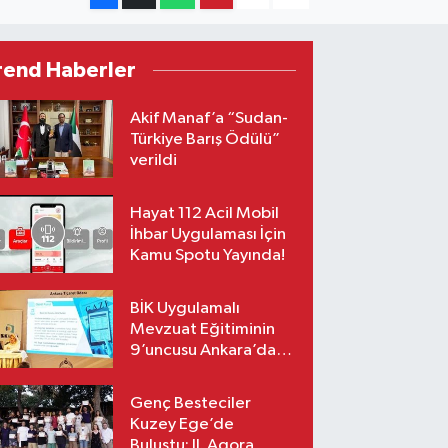
rend Haberler
Akif Manaf’a “Sudan-
Türkiye Barış Ödülü”
verildi
Hayat 112 Acil Mobil
İhbar Uygulaması İçin
Kamu Spotu Yayında!
BİK Uygulamalı
Mevzuat Eğitiminin
9’uncusu Ankara’da
yapıldı
Genç Besteciler
Kuzey Ege’de
Buluştu: II. Agora