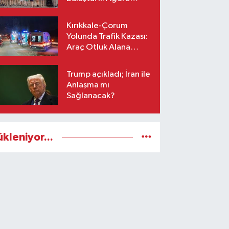
Bestecilik Kampı
Başladı
Kırıkkale-Çorum
Yolunda Trafik Kazası:
Araç Otluk Alana
Devrildi, Yaralılar Var!
Trump açıkladı; İran ile
Anlaşma mı
Sağlanacak?
ükleniyor...