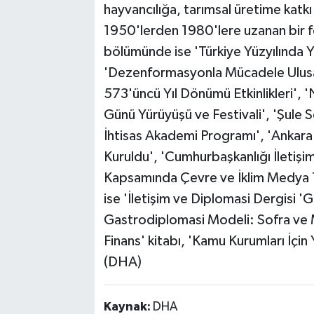
hayvancılığa, tarımsal üretime katkı 
1950'lerden 1980'lere uzanan bir fo
bölümünde ise 'Türkiye Yüzyılında Y
'Dezenformasyonla Mücadele Ulusal 
573'üncü Yıl Dönümü Etkinlikleri',
Günü Yürüyüşü ve Festivali', 'Şule 
İhtisas Akademi Programı', 'Ankara
Kuruldu', 'Cumhurbaşkanlığı İletişi
Kapsamında Çevre ve İklim Medya Tur
ise 'İletişim ve Diplomasi Dergisi '
Gastrodiplomasi Modeli: Sofra ve Mi
Finans' kitabı, 'Kamu Kurumları İçin 
(DHA)
Kaynak:
DHA