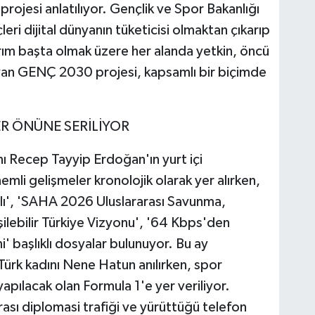
rojesi anlatılıyor. Gençlik ve Spor Bakanlığı
eri dijital dünyanın tüketicisi olmaktan çıkarıp
rım başta olmak üzere her alanda yetkin, öncü
an GENÇ 2030 projesi, kapsamlı bir biçimde
ER ÖNÜNE SERİLİYOR
 Recep Tayyip Erdoğan'ın yurt içi
li gelişmeler kronolojik olarak yer alırken,
ılı', 'SAHA 2026 Uluslararası Savunma,
işilebilir Türkiye Vizyonu', '64 Kbps'den
' başlıklı dosyalar bulunuyor. Bu ay
ürk kadını Nene Hatun anılırken, spor
pılacak olan Formula 1'e yer veriliyor.
sı diplomasi trafiği ve yürüttüğü telefon