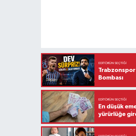
EDITÖRÜN SEÇTIĞI
Trabzonspor'
Bombası
EDITÖRÜN SEÇTIĞI
En düşük eme
yürürlüğe gir