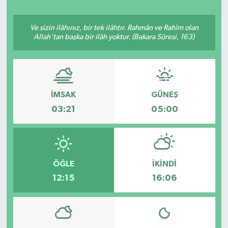
Ekonomi
Ve sizin ilâhınız, bir tek ilâhtır. Rahmân ve Rahîm olan
Allah'tan başka bir ilâh yoktur. (Bakara Sûresi, 163)
Eleman
Emlak
İMSAK
GÜNEŞ
Gündem
03:21
05:00
Gurme
Haber
ÖĞLE
İKINDI
İlçe Haberleri
12:15
16:06
Keşfet
Kültür & Sanat