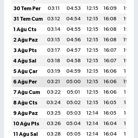
Vasıta
30 Tem Per
03:11
04:53
12:15
16:09
19:27
Yaşam
31 Tem Cum
03:12
04:54
12:15
16:08
19:26
1 Ağu Cts
03:14
04:55
12:15
16:08
19:25
2 Ağu Paz
03:15
04:56
12:15
16:08
19:24
3 Ağu Pts
03:17
04:57
12:15
16:07
19:23
4 Ağu Sal
03:18
04:58
12:15
16:07
19:22
5 Ağu Çar
03:19
04:59
12:15
16:06
19:21
6 Ağu Per
03:21
05:00
12:15
16:06
19:20
7 Ağu Cum
03:22
05:01
12:15
16:06
19:19
8 Ağu Cts
03:24
05:02
12:15
16:05
19:17
9 Ağu Paz
03:25
05:03
12:14
16:05
19:16
10 Ağu Pts
03:26
05:04
12:14
16:04
19:15
11 Ağu Sal
03:28
05:05
12:14
16:04
19:14