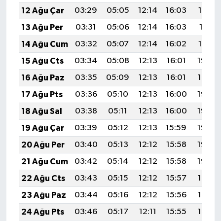
12 Ağu Çar
03:29
05:05
12:14
16:03
19:13
13 Ağu Per
03:31
05:06
12:14
16:03
19:11
14 Ağu Cum
03:32
05:07
12:14
16:02
19:10
15 Ağu Cts
03:34
05:08
12:13
16:01
19:09
16 Ağu Paz
03:35
05:09
12:13
16:01
19:07
17 Ağu Pts
03:36
05:10
12:13
16:00
19:06
18 Ağu Sal
03:38
05:11
12:13
16:00
19:05
19 Ağu Çar
03:39
05:12
12:13
15:59
19:03
20 Ağu Per
03:40
05:13
12:12
15:58
19:02
21 Ağu Cum
03:42
05:14
12:12
15:58
19:00
22 Ağu Cts
03:43
05:15
12:12
15:57
18:59
23 Ağu Paz
03:44
05:16
12:12
15:56
18:57
24 Ağu Pts
03:46
05:17
12:11
15:55
18:56