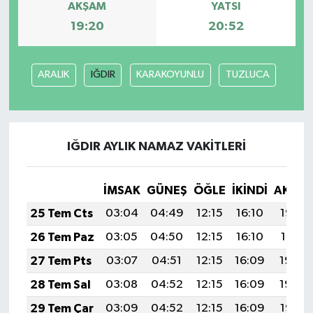
AKŞAM
YATSI
19:20
20:52
Magazin
Resmi İlanlar
ARALIK
IĞDIR
KARAKOYUNLU
TUZLUCA
Sağlık
Seri İlan
IĞDIR AYLIK NAMAZ VAKITLERI
Siyaset
İMSAK
GÜNEŞ
ÖĞLE
İKINDI
AKŞA
Sokak Hayvanlarını Sahiplendirme
25 Tem Cts
03:04
04:49
12:15
16:10
19:32
26 Tem Paz
03:05
04:50
12:15
16:10
19:31
Sonsöz Özel
27 Tem Pts
03:07
04:51
12:15
16:09
19:30
Spor
28 Tem Sal
03:08
04:52
12:15
16:09
19:29
29 Tem Çar
03:09
04:52
12:15
16:09
19:28