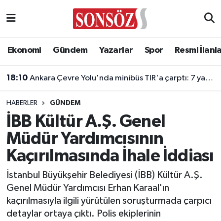
Asayiş
Ankara Nöbetçi Eczaneler
Ekonomi
Gündem
Yazarlar
Spor
Resmi İlanl
Astroloji & Burçlar
Ankara Hava Durumu
18:10
Ankara Çevre Yolu'nda minibüs TIR'a çarptı: 7 yaralı
Bilim & Teknoloji
Ankara Namaz Vakitleri
HABERLER
GÜNDEM
Biyografi
Ankara Trafik Yoğunluk Haritası
İBB Kültür A.Ş. Genel
Müdür Yardımcısının
Çevre
Süper Lig Puan Durumu ve Fikstür
Kaçırılmasında İhale İddiası
Diğer
Tüm Manşetler
İstanbul Büyükşehir Belediyesi (İBB) Kültür A.Ş.
Genel Müdür Yardımcısı Erhan Karaal'ın
Dünya
Son Dakika Haberleri
kaçırılmasıyla ilgili yürütülen soruşturmada çarpıcı
detaylar ortaya çıktı. Polis ekiplerinin
Eğitim
Haber Arşivi