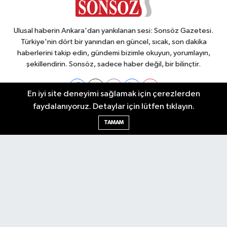
Ulusal haberin Ankara'dan yankılanan sesi: Sonsöz Gazetesi.
Türkiye'nin dört bir yanından en güncel, sıcak, son dakika
haberlerini takip edin, gündemi bizimle okuyun, yorumlayın,
şekillendirin. Sonsöz, sadece haber değil, bir bilinçtir.
En iyi site deneyimi sağlamak için çerezlerden
faydalanıyoruz. Detaylar için lütfen tıklayın.
Ankara Nöbetçi Eczaneler
TAMAM
Ankara Hava Durumu
Ankara Namaz Vakitleri
Ankara Trafik Yoğunluk Haritası
Puan Durumu ve Fikstür
Tüm Manşetler
Son Dakika Haberleri
Haber Arşivi
Künye
Ekonomi
Gündem
Yazarlar
Spor