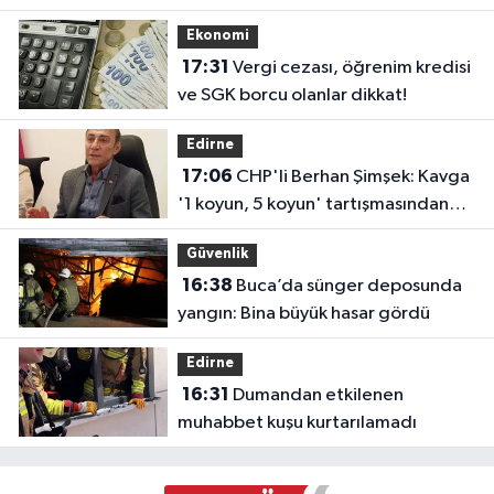
Ekonomi
17:31
Vergi cezası, öğrenim kredisi
ve SGK borcu olanlar dikkat!
Edirne
17:06
CHP'li Berhan Şimşek: Kavga
'1 koyun, 5 koyun' tartışmasından
çıktı
Güvenlik
16:38
Buca’da sünger deposunda
yangın: Bina büyük hasar gördü
Edirne
16:31
Dumandan etkilenen
muhabbet kuşu kurtarılamadı