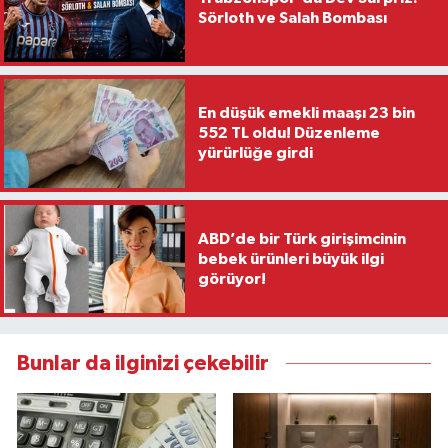
Sörloth ve Salah Bombası
En düşük emekli maaşı 23 bin
552 TL oldu! Düzenleme
yürürlüğe girdi
ABD’de bir Türk girişimcinin
bebek ürünleri büyük ilgi
görüyor!
Bunlar da ilginizi çekebilir