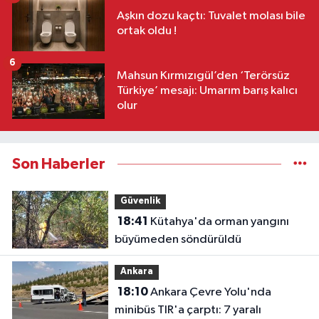
Aşkın dozu kaçtı: Tuvalet molası bile
ortak oldu !
6
Mahsun Kırmızıgül’den ‘Terörsüz
Türkiye’ mesajı: Umarım barış kalıcı
olur
Son Haberler
Güvenlik
18:41
Kütahya'da orman yangını
büyümeden söndürüldü
Ankara
18:10
Ankara Çevre Yolu'nda
minibüs TIR'a çarptı: 7 yaralı