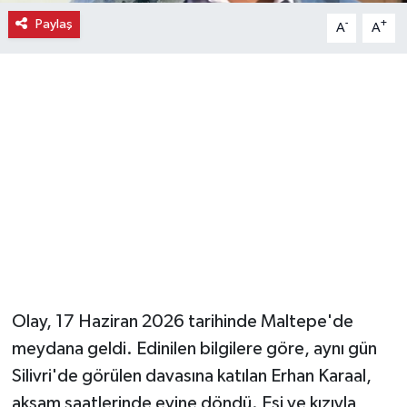
Paylaş
-
+
A
A
Magazin
Resmi İlanlar
Sağlık
Seri İlan
Siyaset
Sokak Hayvanlarını Sahiplendirme
Olay, 17 Haziran 2026 tarihinde Maltepe'de
Sonsöz Özel
meydana geldi. Edinilen bilgilere göre, aynı gün
Spor
Silivri'de görülen davasına katılan Erhan Karaal,
akşam saatlerinde evine döndü. Eşi ve kızıyla