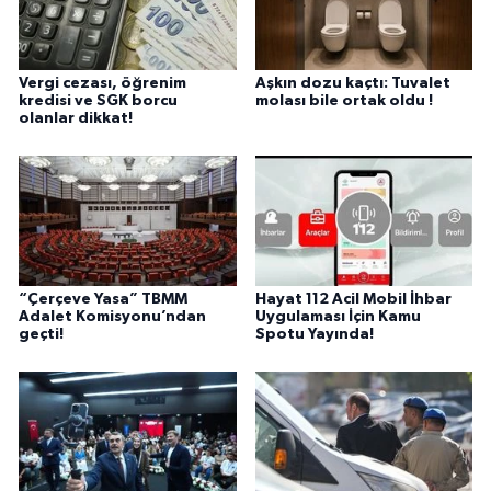
Vergi cezası, öğrenim
Aşkın dozu kaçtı: Tuvalet
kredisi ve SGK borcu
molası bile ortak oldu !
olanlar dikkat!
“Çerçeve Yasa” TBMM
Hayat 112 Acil Mobil İhbar
Adalet Komisyonu’ndan
Uygulaması İçin Kamu
geçti!
Spotu Yayında!