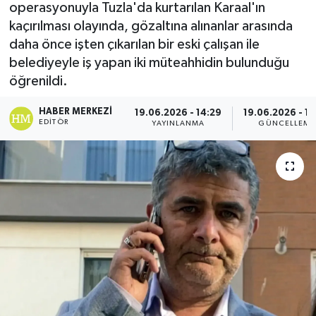
operasyonuyla Tuzla'da kurtarılan Karaal'ın
kaçırılması olayında, gözaltına alınanlar arasında
Ekonomi
daha önce işten çıkarılan bir eski çalışan ile
Eleman
belediyeyle iş yapan iki müteahhidin bulunduğu
öğrenildi.
Emlak
HABER MERKEZI
19.06.2026 - 14:29
19.06.2026 - 14
EDITÖR
YAYINLANMA
GÜNCELLEME
Gündem
Gurme
Haber
İlçe Haberleri
Keşfet
Kültür & Sanat