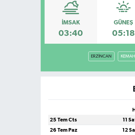
Ekonomi
İMSAK
GÜNEŞ
Eleman
03:40
05:18
Emlak
ERZİNCAN
KEMA
Gündem
Gurme
Haber
İlçe Haberleri
H
Keşfet
25 Tem Cts
11 S
26 Tem Paz
12 S
Kültür & Sanat