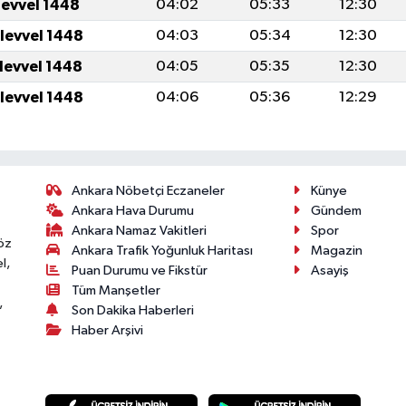
levvel 1448
04:02
05:33
12:30
ulevvel 1448
04:03
05:34
12:30
ulevvel 1448
04:05
05:35
12:30
ulevvel 1448
04:06
05:36
12:29
Ankara Nöbetçi Eczaneler
Künye
Ankara Hava Durumu
Gündem
Ankara Namaz Vakitleri
Spor
öz
Ankara Trafik Yoğunluk Haritası
Magazin
l,
Puan Durumu ve Fikstür
Asayiş
Tüm Manşetler
,
Son Dakika Haberleri
Haber Arşivi