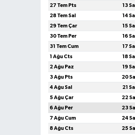
27 Tem Pts
13 S
Magazin
28 Tem Sal
14 S
29 Tem Çar
15 S
Resmi İlanlar
30 Tem Per
16 S
Sağlık
31 Tem Cum
17 S
1 Ağu Cts
18 S
Seri İlan
2 Ağu Paz
19 S
Siyaset
3 Ağu Pts
20 Sa
4 Ağu Sal
21 S
Sokak Hayvanlarını Sahiplendirme
5 Ağu Çar
22 Sa
Sonsöz Özel
6 Ağu Per
23 Sa
7 Ağu Cum
24 Sa
Spor
8 Ağu Cts
25 Sa