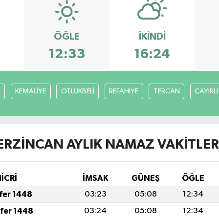
ÖĞLE
İKINDI
12:33
16:24
H
KEMALİYE
OTLUKBELİ
REFAHİYE
TERCAN
ÇAYIRLI
ERZİNCAN AYLIK NAMAZ VAKITLER
İCRİ
İMSAK
GÜNEŞ
ÖĞLE
afer 1448
03:23
05:08
12:34
afer 1448
03:24
05:08
12:34