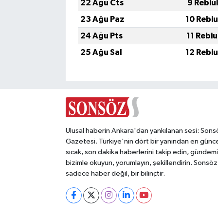
22 Ağu Cts
9 Rebiu
23 Ağu Paz
10 Rebi
24 Ağu Pts
11 Rebi
25 Ağu Sal
12 Rebi
Ulusal haberin Ankara'dan yankılanan sesi: Sons
Gazetesi. Türkiye'nin dört bir yanından en günce
sıcak, son dakika haberlerini takip edin, gündemi
bizimle okuyun, yorumlayın, şekillendirin. Sonsöz
sadece haber değil, bir bilinçtir.