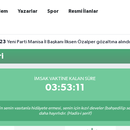
dem
Yazarlar
Spor
Resmi İlanlar
:23
Yeni Parti Manisa İl Başkanı İlksen Özalper gözaltına alındı
i
İMSAK VAKTINE KALAN SÜRE
03:53:11
inin senin vasıtanla hidâyete ermesi, senin için kızıl develer (bahşedilip
daha hayırlıdır. (Hadis-i şerif)