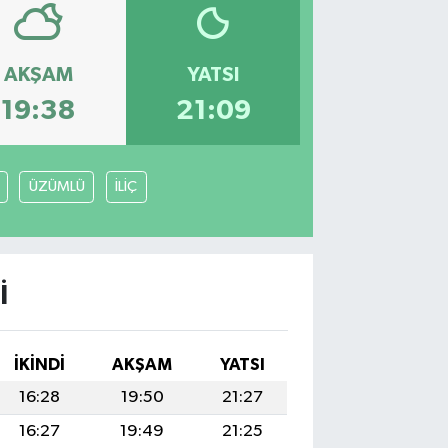
AKŞAM
YATSI
19:38
21:09
ÜZÜMLÜ
İLİÇ
I
İKINDI
AKŞAM
YATSI
16:28
19:50
21:27
16:27
19:49
21:25