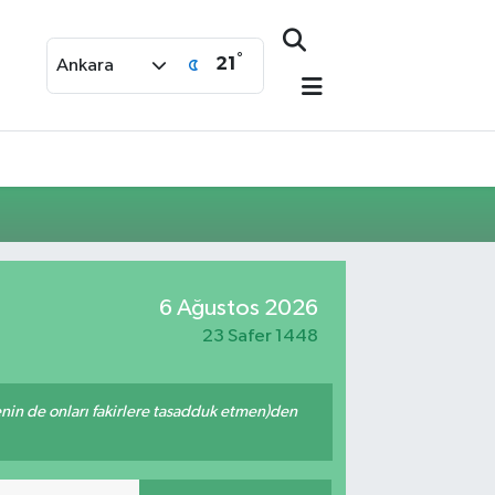
°
21
Ankara
6 Ağustos 2026
23 Safer 1448
 senin de onları fakirlere tasadduk etmen)den