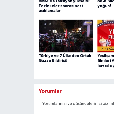
BMM’de tansiyon yükseldi:
MGK Bil
Fezlekeler sonrası sert
yoğun!
açıklamalar
Türkiye ve 7 Ülkeden Ortak
Yeşilçam
Gazze Bildirisi!
filmleri
havada 
Yorumlar