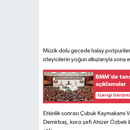
Müzik dolu gecede halay potpuriler
izleyicilerin yoğun alkışlarıyla sona e
BMM’de tansi
açıklamalar
İçeriği Görünt
Etkinlik sonrası Çubuk Kaymakamı V
Demirbaş, koro şefi Ahizer Özbek il