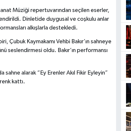
Sanat Müziği repertuvarından seçilen eserler,
ndirildi. Dinletide duygusal ve coşkulu anlar
formansları alkışlarla destekledi.
biri, Çubuk Kaymakamı Vehbi Bakır’ın sahneye
nü seslendirmesi oldu. Bakır’ın performansı
da sahne alarak “Ey Erenler Akıl Fikir Eyleyin”
enk kattı.