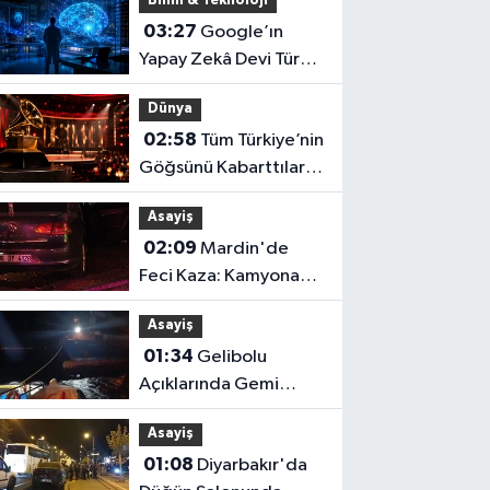
Bilim & Teknoloji
Olduk ve Karşılığını
03:27
Google’ın
Aldık"
Yapay Zekâ Devi Türk
Bilim İnsanına Emanet!
Dünya
02:58
Tüm Türkiye’nin
Göğsünü Kabarttılar:
İki Dev İsim Grammy
Asayiş
Jürisine Seçildi!
02:09
Mardin'de
Feci Kaza: Kamyona
Arkadan Çarpan
Asayiş
Otomobilde 1 Ölü, 2
01:34
Gelibolu
Ağır Yaralı
Açıklarında Gemi
Arızası
Asayiş
01:08
Diyarbakır'da