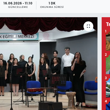
16.06.2026 - 11:10
1 DK
GÜNCELLEME
OKUNMA SÜRESI
T
1
2
3
4