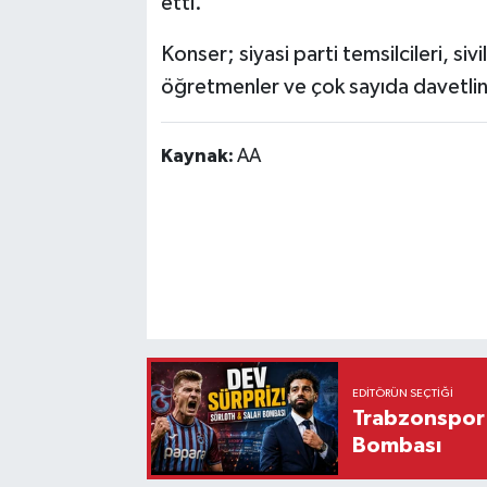
etti.
Konser; siyasi parti temsilcileri, siv
öğretmenler ve çok sayıda davetlinin
Kaynak:
AA
EDITÖRÜN SEÇTIĞI
Trabzonspor'
Bombası