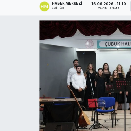
HABER MERKEZI
16.06.2026 - 11:10
EDITÖR
YAYINLANMA
Ekonomi
Eleman
Emlak
Gündem
Gurme
Haber
İlçe Haberleri
Keşfet
Kültür & Sanat