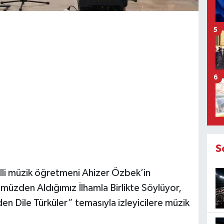
5
6
S
li müzik öğretmeni Ahizer Özbek’in
ümüzden Aldığımız İlhamla Birlikte Söylüyor,
en Dile Türküler” temasıyla izleyicilere müzik