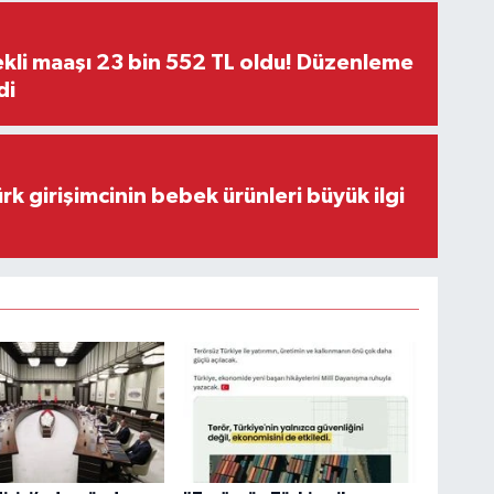
kli maaşı 23 bin 552 TL oldu! Düzenleme
di
rk girişimcinin bebek ürünleri büyük ilgi