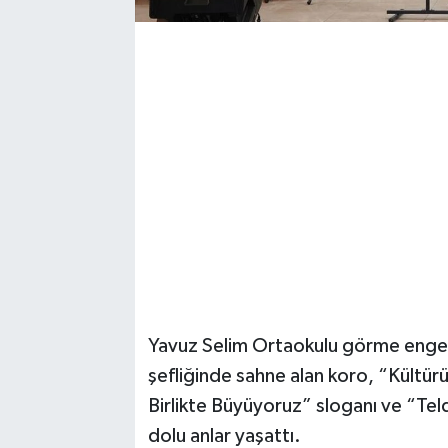
Magazin
Resmi İlanlar
Sağlık
Seri İlan
Siyaset
Sokak Hayvanlarını Sahiplendirme
Yavuz Selim Ortaokulu görme engel
Sonsöz Özel
şefliğinde sahne alan koro, “Kültür
Spor
Birlikte Büyüyoruz” sloganı ve “Teld
dolu anlar yaşattı.