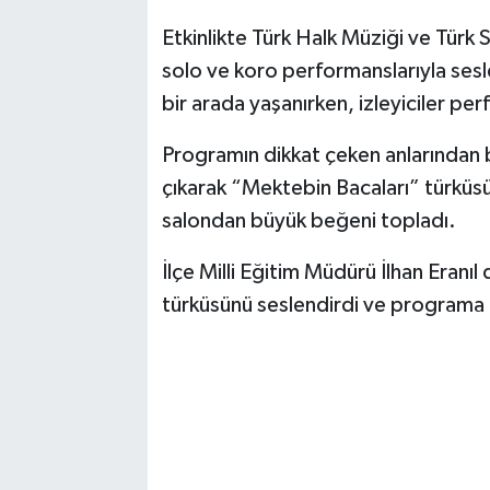
Vasıta
Etkinlikte Türk Halk Müziği ve Türk 
Yaşam
solo ve koro performanslarıyla sesle
bir arada yaşanırken, izleyiciler per
Programın dikkat çeken anlarından 
çıkarak “Mektebin Bacaları” türküsü
salondan büyük beğeni topladı.
İlçe Milli Eğitim Müdürü İlhan Eranıl 
türküsünü seslendirdi ve programa r