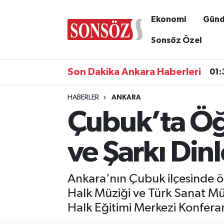
Ekonomi
Gün
Asayiş
Ankara Nöbetçi Eczaneler
Sonsöz Özel
01:
Astroloji & Burçlar
Ankara Hava Durumu
Son Dakika Ankara Haberleri
01:
Bilim & Teknoloji
Ankara Namaz Vakitleri
HABERLER
ANKARA
Çubuk’ta Öğ
Biyografi
Ankara Trafik Yoğunluk Haritası
Çevre
Süper Lig Puan Durumu ve Fikstür
ve Şarkı Dinl
Diğer
Tüm Manşetler
Ankara’nın Çubuk ilçesinde 
Dünya
Son Dakika Haberleri
Halk Müziği ve Türk Sanat Müz
Halk Eğitimi Merkezi Konfera
Eğitim
Haber Arşivi