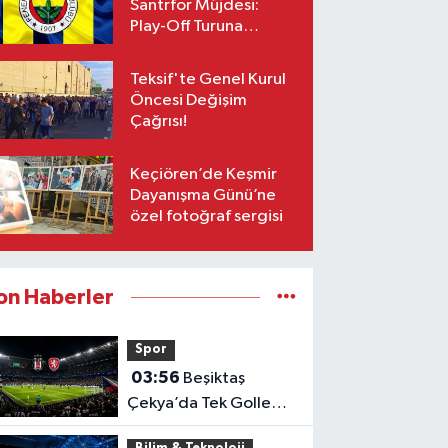
Santrfor Müjdesi:
Play-Off Turuna
Yetişiyor!
Teksif'te Genel Kurul
Öncesi Değişim
Çağrısı!
Keçiören’de Keşmir
Dayanışma Günü’ne
özel fotoğraf sergisi
on Haberler
Spor
03:56
Beşiktaş
Çekya’da Tek Golle
Güldü! Italiano: "Cesur