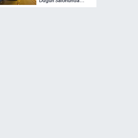
Düğün Salonunda
Kavga: 5 Yaralı!