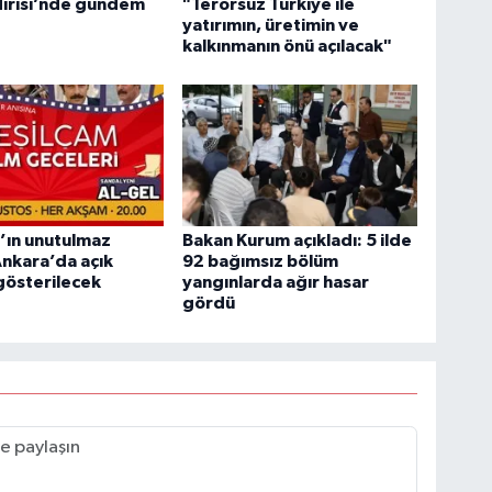
dirisi’nde gündem
"Terörsüz Türkiye ile
yatırımın, üretimin ve
kalkınmanın önü açılacak"
’ın unutulmaz
Bakan Kurum açıkladı: 5 ilde
 Ankara’da açık
92 bağımsız bölüm
gösterilecek
yangınlarda ağır hasar
gördü