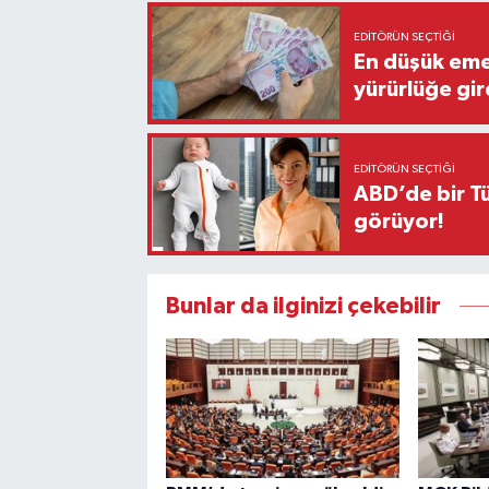
EDITÖRÜN SEÇTIĞI
En düşük eme
yürürlüğe gir
EDITÖRÜN SEÇTIĞI
ABD’de bir Tü
görüyor!
Bunlar da ilginizi çekebilir