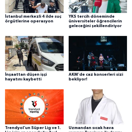
İstanbul merkezli 4 ilde suç
YKS tercih döneminde
örgütlerine operasyon
üniversiteler öğrencilerin
geleceğini şekillendiriyor
İnşaattan düşen işçi
AKM'de caz konserleri sizi
hayatını kaybetti
bekliyor!
Trendyol’un Süper Lig ve 1.
Uzmandan sıcak hava