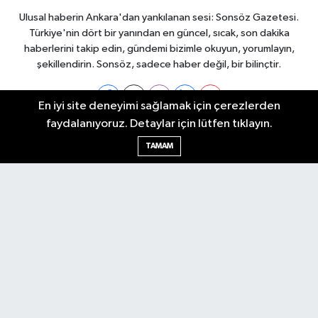
Ulusal haberin Ankara'dan yankılanan sesi: Sonsöz Gazetesi.
Türkiye'nin dört bir yanından en güncel, sıcak, son dakika
haberlerini takip edin, gündemi bizimle okuyun, yorumlayın,
şekillendirin. Sonsöz, sadece haber değil, bir bilinçtir.
En iyi site deneyimi sağlamak için çerezlerden
faydalanıyoruz. Detaylar için lütfen tıklayın.
Ankara Nöbetçi Eczaneler
TAMAM
Ankara Hava Durumu
Ankara Namaz Vakitleri
Ankara Trafik Yoğunluk Haritası
Puan Durumu ve Fikstür
Tüm Manşetler
Son Dakika Haberleri
Haber Arşivi
Künye
Ekonomi
Gündem
Yazarlar
Spor
Politika
Magazin
Gündem
Asayiş