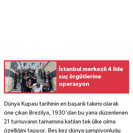
Magazin
Resmi İlanlar
Sağlık
Seri İlan
İstanbul merkezli 4 ilde
Siyaset
suç örgütlerine
operasyon
Sokak Hayvanlarını Sahiplendirme
Dünya Kupası tarihinin en başarılı takımı olarak
Sonsöz Özel
öne çıkan Brezilya, 1930'dan bu yana düzenlenen
Spor
21 turnuvanın tamamına katılan tek ülke olma
özelliğini taşıyor. Beş kez dünya şampiyonluğu