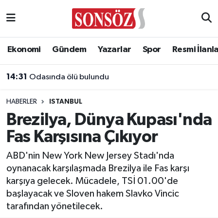
Asayiş
Ankara Nöbetçi Eczaneler
Ekonomi
Gündem
Yazarlar
Spor
Resmi İlanl
Astroloji & Burçlar
Ankara Hava Durumu
14:31
Odasında ölü bulundu
Bilim & Teknoloji
Ankara Namaz Vakitleri
HABERLER
ISTANBUL
Biyografi
Ankara Trafik Yoğunluk Haritası
Brezilya, Dünya Kupası'nda
Fas Karşısına Çıkıyor
Çevre
Süper Lig Puan Durumu ve Fikstür
ABD'nin New York New Jersey Stadı'nda
Diğer
Tüm Manşetler
oynanacak karşılaşmada Brezilya ile Fas karşı
karşıya gelecek. Mücadele, TSİ 01.00'de
Dünya
Son Dakika Haberleri
başlayacak ve Sloven hakem Slavko Vincic
tarafından yönetilecek.
Eğitim
Haber Arşivi