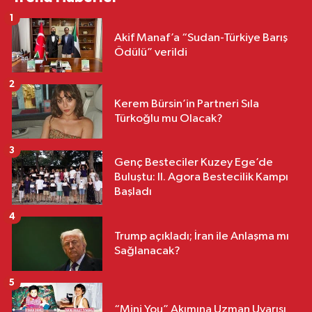
1
Akif Manaf’a “Sudan-Türkiye Barış
Ödülü” verildi
2
Kerem Bürsin’in Partneri Sıla
Türkoğlu mu Olacak?
3
Genç Besteciler Kuzey Ege’de
Buluştu: II. Agora Bestecilik Kampı
Başladı
4
Trump açıkladı; İran ile Anlaşma mı
Sağlanacak?
5
“Mini You” Akımına Uzman Uyarısı