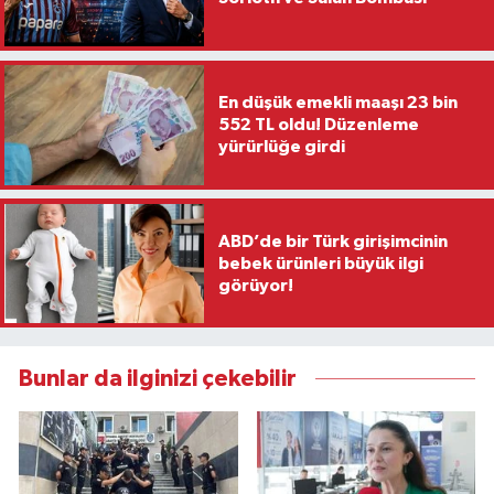
En düşük emekli maaşı 23 bin
552 TL oldu! Düzenleme
yürürlüğe girdi
ABD’de bir Türk girişimcinin
bebek ürünleri büyük ilgi
görüyor!
Bunlar da ilginizi çekebilir