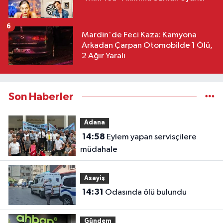
6
Mardin'de Feci Kaza: Kamyona
Arkadan Çarpan Otomobilde 1 Ölü,
2 Ağır Yaralı
Son Haberler
Adana
14:58
Eylem yapan servisçilere
müdahale
Asayiş
14:31
Odasında ölü bulundu
Gündem