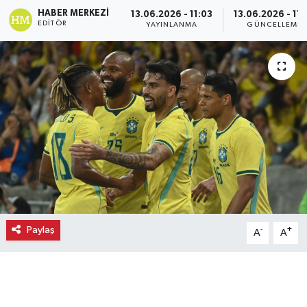
HABER MERKEZI
13.06.2026 - 11:03
13.06.2026 - 11:
Ekonomi
EDITÖR
YAYINLANMA
GÜNCELLEME
Eleman
Emlak
Gündem
Gurme
Haber
Paylaş
-
+
A
A
İlçe Haberleri
Keşfet
Kültür & Sanat