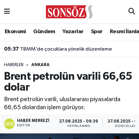
Asayiş
Ankara Nöbetçi Eczaneler
Ekonomi
Gündem
Yazarlar
Spor
Resmi İlanl
Astroloji & Burçlar
Ankara Hava Durumu
05:37
TBMM’de çocuklara yönelik düzenleme
Bilim & Teknoloji
Ankara Namaz Vakitleri
HABERLER
ANKARA
Biyografi
Ankara Trafik Yoğunluk Haritası
Brent petrolün varili 66,65
dolar
Çevre
Süper Lig Puan Durumu ve Fikstür
Brent petrolün varili, uluslararası piyasalarda
Diğer
Tüm Manşetler
66,65 dolardan işlem görüyor.
Dünya
Son Dakika Haberleri
HABER MERKEZI
27.08.2025 - 09:39
27.08.2025 - 0
EDITÖR
YAYINLANMA
GÜNCELLEM
Eğitim
Haber Arşivi