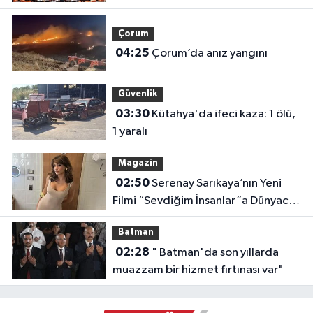
Çorum
04:25
Çorum’da anız yangını
Güvenlik
03:30
Kütahya'da ifeci kaza: 1 ölü,
1 yaralı
Magazin
02:50
Serenay Sarıkaya’nın Yeni
Filmi “Sevdiğim İnsanlar”a Dünyaca
Ünlü Oyuncu
Batman
02:28
" Batman'da son yıllarda
muazzam bir hizmet fırtınası var"