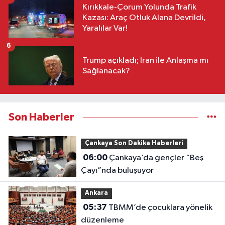
Kırıkkale-Çorum Yolunda Trafik
Kazası: Araç Otluk Alana Devrildi,
Yaralılar Var!
6
Trump açıkladı; İran ile Anlaşma mı
Sağlanacak?
Son Haberler
Çankaya Son Dakika Haberleri
06:00
Çankaya’da gençler “Beş
Çayı”nda buluşuyor
Ankara
05:37
TBMM’de çocuklara yönelik
düzenleme