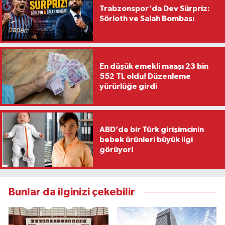
Trabzonspor'da Dev Sürpriz:
Sörloth ve Salah Bombası
En düşük emekli maaşı 23 bin
552 TL oldu! Düzenleme
yürürlüğe girdi
ABD’de bir Türk girişimcinin
bebek ürünleri büyük ilgi
görüyor!
Bunlar da ilginizi çekebilir