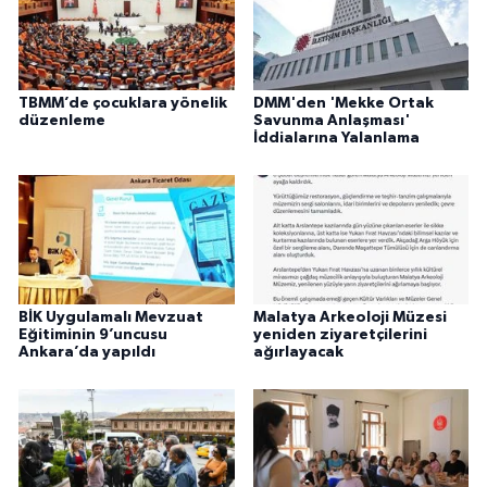
TBMM’de çocuklara yönelik
DMM'den 'Mekke Ortak
düzenleme
Savunma Anlaşması'
İddialarına Yalanlama
BİK Uygulamalı Mevzuat
Malatya Arkeoloji Müzesi
Eğitiminin 9’uncusu
yeniden ziyaretçilerini
Ankara’da yapıldı
ağırlayacak