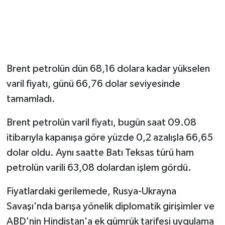
Magazin
Resmi İlanlar
Brent petrolün dün 68,16 dolara kadar yükselen
Sağlık
varil fiyatı, günü 66,76 dolar seviyesinde
tamamladı.
Seri İlan
Brent petrolün varil fiyatı, bugün saat 09.08
Siyaset
itibarıyla kapanışa göre yüzde 0,2 azalışla 66,65
Sokak Hayvanlarını Sahiplendirme
dolar oldu. Aynı saatte Batı Teksas türü ham
petrolün varili 63,08 dolardan işlem gördü.
Sonsöz Özel
Fiyatlardaki gerilemede, Rusya-Ukrayna
Spor
Savaşı'nda barışa yönelik diplomatik girişimler ve
ABD'nin Hindistan'a ek gümrük tarifesi uygulama