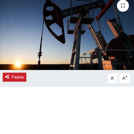
Ekonomi
Eleman
Emlak
Gündem
Gurme
Paylaş
-
+
A
A
Haber
İlçe Haberleri
Keşfet
Kültür & Sanat