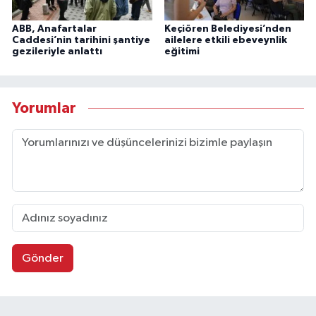
ABB, Anafartalar
Keçiören Belediyesi’nden
Caddesi’nin tarihini şantiye
ailelere etkili ebeveynlik
gezileriyle anlattı
eğitimi
Yorumlar
Gönder