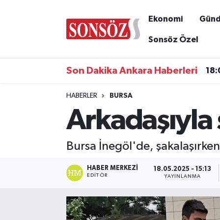
Ekonomi
Gün
Asayiş
Ankara Nöbetçi Eczaneler
Sonsöz Özel
Astroloji & Burçlar
Ankara Hava Durumu
Son Dakika Ankara Haberleri
18:
Bilim & Teknoloji
Ankara Namaz Vakitleri
HABERLER
BURSA
Arkadaşıyla 
Biyografi
Ankara Trafik Yoğunluk Haritası
Çevre
Süper Lig Puan Durumu ve Fikstür
Bursa İnegöl'de, şakalaşırken 
Diğer
Tüm Manşetler
HABER MERKEZI
18.05.2025 - 15:13
EDITÖR
YAYINLANMA
Dünya
Son Dakika Haberleri
Eğitim
Haber Arşivi