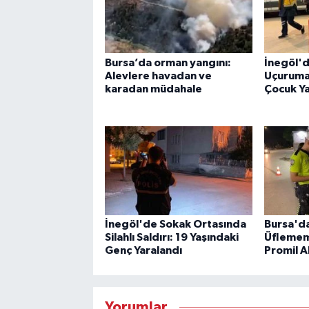
Bursa’da orman yangını:
İnegöl'de
Alevlere havadan ve
Uçuruma 
karadan müdahale
Çocuk Ya
İnegöl'de Sokak Ortasında
Bursa'd
Silahlı Saldırı: 19 Yaşındaki
Üflememe
Genç Yaralandı
Promil Al
Yorumlar