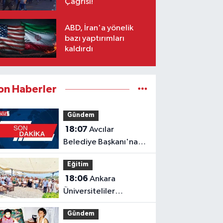
Çağrısı!
ABD, İran'a yönelik
bazı yaptırımları
kaldırdı
on Haberler
Gündem
18:07
Avcılar
Belediye Başkanı'na
tahliye!
Eğitim
18:06
Ankara
Üniversiteliler
Derneği’nden “5.
Gündem
Bodrum Kahvaltılı