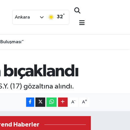
°
32
Ankara
 Buluşması”
 bıçaklandı
.Y. (17) gözaltına alındı.
-
+
A
A
rend Haberler