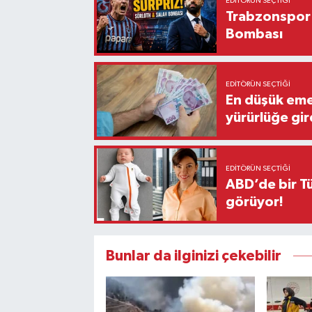
EDITÖRÜN SEÇTIĞI
Trabzonspor'
Bombası
EDITÖRÜN SEÇTIĞI
En düşük eme
yürürlüğe gir
EDITÖRÜN SEÇTIĞI
ABD’de bir Tü
görüyor!
Bunlar da ilginizi çekebilir