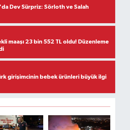
da Dev Sürpriz: Sörloth ve Salah
kli maaşı 23 bin 552 TL oldu! Düzenleme
di
rk girişimcinin bebek ürünleri büyük ilgi