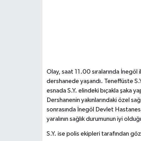
Magazin
Resmi İlanlar
Sağlık
Seri İlan
Olay, saat 11.00 sıralarında İnegöl 
Siyaset
dershanede yaşandı. Teneffüste S.Y
esnada S.Y. elindeki bıçakla şaka y
Sokak Hayvanlarını Sahiplendirme
Dershanenin yakınlarındaki özel sağ
sonrasında İnegöl Devlet Hastanesi’n
Sonsöz Özel
yaralının sağlık durumunun iyi olduğu 
Spor
S.Y. ise polis ekipleri tarafından göz