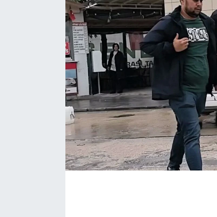
Ekonomi
Eleman
Emlak
Gündem
Gurme
Haber
İlçe Haberleri
Keşfet
Kültür & Sanat