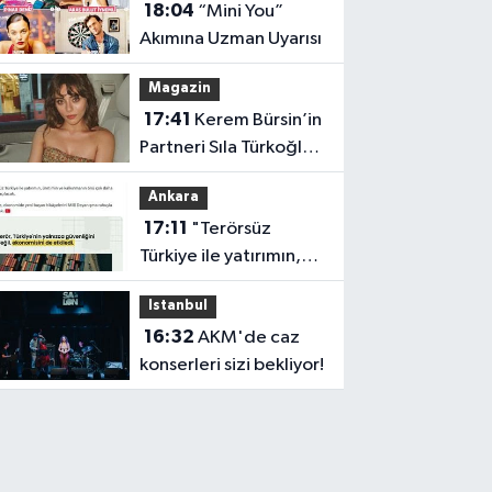
18:04
“Mini You”
Buluşması”
Akımına Uzman Uyarısı
Magazin
17:41
Kerem Bürsin’in
Partneri Sıla Türkoğlu
mu Olacak?
Ankara
17:11
"Terörsüz
Türkiye ile yatırımın,
üretimin ve
Istanbul
kalkınmanın önü
16:32
AKM'de caz
açılacak"
konserleri sizi bekliyor!