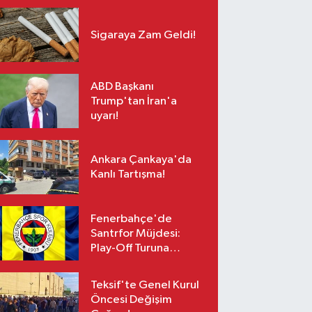
Sigaraya Zam Geldi!
ABD Başkanı
Trump'tan İran'a
uyarı!
Ankara Çankaya'da
Kanlı Tartışma!
Fenerbahçe'de
Santrfor Müjdesi:
Play-Off Turuna
Yetişiyor!
Teksif'te Genel Kurul
Öncesi Değişim