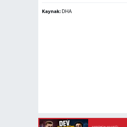
Vasıta
Kaynak:
DHA
Yaşam