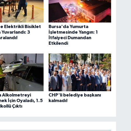
 Elektrikli Bisiklet
Bursa'da Yumurta
Yuvarlandı: 3
İşletmesinde Yangın: 1
ralandı!
İtfaiyeci Dumandan
Etkilendi
a Alkolmetreyi
CHP'li belediye başkanı
k İçin Oyaladı, 1.5
kalmadı!
kollü Çıktı