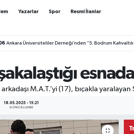
dem
Yazarlar
Spor
Resmi İlanlar
06
Ankara Üniversiteliler Derneği’nden “5. Bodrum Kahvaltılı
şakalaştığı esnada
arkadaşı M.A.T.’yi (17), bıçakla yaralayan S
18.05.2025 - 15:21
GÜNCELLEME
T