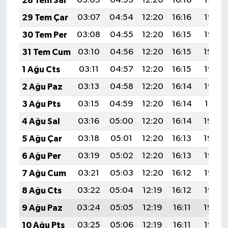
28 Tem Sal
03:05
04:53
12:20
16:16
19:37
Vasıta
29 Tem Çar
03:07
04:54
12:20
16:16
19:37
Yaşam
30 Tem Per
03:08
04:55
12:20
16:15
19:35
31 Tem Cum
03:10
04:56
12:20
16:15
19:34
1 Ağu Cts
03:11
04:57
12:20
16:15
19:33
2 Ağu Paz
03:13
04:58
12:20
16:14
19:32
3 Ağu Pts
03:15
04:59
12:20
16:14
19:31
4 Ağu Sal
03:16
05:00
12:20
16:14
19:30
5 Ağu Çar
03:18
05:01
12:20
16:13
19:29
6 Ağu Per
03:19
05:02
12:20
16:13
19:28
7 Ağu Cum
03:21
05:03
12:20
16:12
19:26
8 Ağu Cts
03:22
05:04
12:19
16:12
19:25
9 Ağu Paz
03:24
05:05
12:19
16:11
19:24
10 Ağu Pts
03:25
05:06
12:19
16:11
19:23