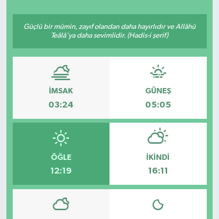
Ekonomi
Güçlü bir mümin, zayıf olandan daha hayırlıdır ve Allâhü
Teâlâ'ya daha sevimlidir. (Hadis-i şerif)
Eleman
Emlak
İMSAK
GÜNEŞ
Gündem
03:24
05:05
Gurme
Haber
ÖĞLE
İKINDI
İlçe Haberleri
12:19
16:11
Keşfet
Kültür & Sanat