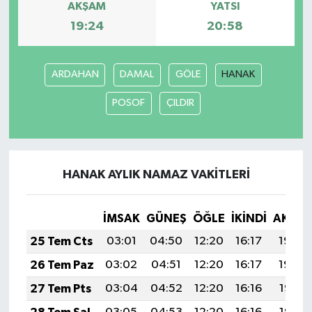
AKŞAM
YATSI
19:24
20:58
Magazin
Resmi İlanlar
ARDAHAN
DAMAL
GÖLE
HANAK
Sağlık
POSOF
ÇILDIR
Seri İlan
Siyaset
HANAK AYLIK NAMAZ VAKITLERI
Sokak Hayvanlarını Sahiplendirme
İMSAK
GÜNEŞ
ÖĞLE
İKINDI
AKŞA
25 Tem Cts
03:01
04:50
12:20
16:17
19:40
Sonsöz Özel
26 Tem Paz
03:02
04:51
12:20
16:17
19:39
Spor
27 Tem Pts
03:04
04:52
12:20
16:16
19:38