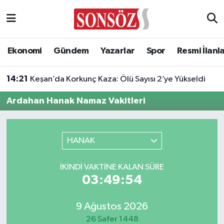
Asayiş
Ankara Nöbetçi Eczaneler
Ekonomi
Gündem
Yazarlar
Spor
Resmi İlanl
Astroloji & Burçlar
Ankara Hava Durumu
14:21
Keşan’da Korkunç Kaza: Ölü Sayısı 2’ye Yükseldi
Bilim & Teknoloji
Ankara Namaz Vakitleri
Ardahan Hanak Namaz Vakitleri
Biyografi
Ankara Trafik Yoğunluk Haritası
Çevre
Süper Lig Puan Durumu ve Fikstür
HANAK
Diğer
Tüm Manşetler
İKINDI VAKTINE KALAN SÜRE
03:49:54
Dünya
Son Dakika Haberleri
9 Ağustos 2026
Eğitim
Haber Arşivi
26 Safer 1448