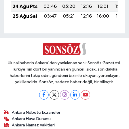
24 Ağu Pts
03:46
05:20
12:16
16:01
19:03
25 Ağu Sal
03:47
05:21
12:16
16:00
19:01
Ulusal haberin Ankara'dan yankılanan sesi: Sonsöz Gazetesi.
Türkiye'nin dört bir yanından en güncel, sıcak, son dakika
haberlerini takip edin, gündemi bizimle okuyun, yorumlayın,
şekillendirin. Sonsöz, sadece haber değil, bir bilinçtir.
Ankara Nöbetçi Eczaneler
Ankara Hava Durumu
Ankara Namaz Vakitleri