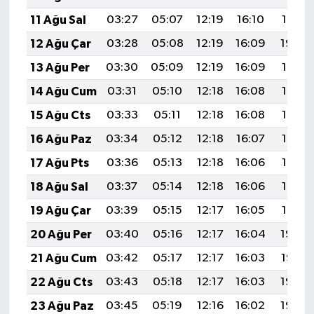
11 Ağu Sal
03:27
05:07
12:19
16:10
19:21
12 Ağu Çar
03:28
05:08
12:19
16:09
19:20
13 Ağu Per
03:30
05:09
12:19
16:09
19:19
14 Ağu Cum
03:31
05:10
12:18
16:08
19:17
15 Ağu Cts
03:33
05:11
12:18
16:08
19:16
16 Ağu Paz
03:34
05:12
12:18
16:07
19:14
17 Ağu Pts
03:36
05:13
12:18
16:06
19:13
18 Ağu Sal
03:37
05:14
12:18
16:06
19:12
19 Ağu Çar
03:39
05:15
12:17
16:05
19:10
20 Ağu Per
03:40
05:16
12:17
16:04
19:09
21 Ağu Cum
03:42
05:17
12:17
16:03
19:07
22 Ağu Cts
03:43
05:18
12:17
16:03
19:06
23 Ağu Paz
03:45
05:19
12:16
16:02
19:04