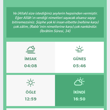
Ekonomi
Ve (Allah) size istediğiniz şeylerin hepsinden vermiştir.
Eğer Allâh'ın verdiği nimetleri sayacak olsanız sayıp
Eleman
bitiremezsiniz. Şüphe yok ki insan elbette (nefsine karşı)
çok zâlim, (Rabb'inin nimetlerine karşı) çok nankördür.
(İbrâhîm Sûresi, 34)
Emlak
Gündem
Gurme
İMSAK
GÜNEŞ
04:08
05:46
Haber
İlçe Haberleri
ÖĞLE
İKINDI
Keşfet
12:59
16:50
Kültür & Sanat