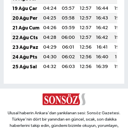
19 Ağu Çar
04:24
05:57
12:57
16:44
19:48
20 Ağu Per
04:25
05:58
12:57
16:43
19:46
21 Ağu Cum
04:26
05:59
12:57
16:42
19:45
22 Ağu Cts
04:28
06:00
12:57
16:42
19:44
23 Ağu Paz
04:29
06:01
12:56
16:41
19:42
24 Ağu Pts
04:30
06:02
12:56
16:40
19:41
25 Ağu Sal
04:32
06:03
12:56
16:39
19:39
Ulusal haberin Ankara'dan yankılanan sesi: Sonsöz Gazetesi.
Türkiye'nin dört bir yanından en güncel, sıcak, son dakika
haberlerini takip edin, gündemi bizimle okuyun, yorumlayın,