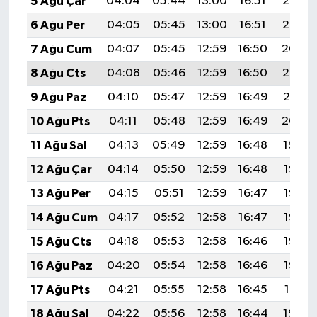
5 Ağu Çar
04:04
05:44
13:00
16:51
20:06
6 Ağu Per
04:05
05:45
13:00
16:51
20:05
7 Ağu Cum
04:07
05:45
12:59
16:50
20:04
8 Ağu Cts
04:08
05:46
12:59
16:50
20:02
9 Ağu Paz
04:10
05:47
12:59
16:49
20:01
10 Ağu Pts
04:11
05:48
12:59
16:49
20:00
11 Ağu Sal
04:13
05:49
12:59
16:48
19:59
12 Ağu Çar
04:14
05:50
12:59
16:48
19:57
13 Ağu Per
04:15
05:51
12:59
16:47
19:56
14 Ağu Cum
04:17
05:52
12:58
16:47
19:55
15 Ağu Cts
04:18
05:53
12:58
16:46
19:53
16 Ağu Paz
04:20
05:54
12:58
16:46
19:52
17 Ağu Pts
04:21
05:55
12:58
16:45
19:51
18 Ağu Sal
04:22
05:56
12:58
16:44
19:49