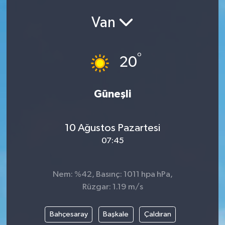
Ekonomi
Van
Eleman
°
20
Emlak
Güneşli
Gündem
Gurme
10 Ağustos Pazartesi
07:45
Haber
İlçe Haberleri
Nem: %42, Basınç: 1011 hpa hPa,
Rüzgar: 1.19 m/s
Keşfet
Bahçesaray
Başkale
Çaldıran
Kültür & Sanat