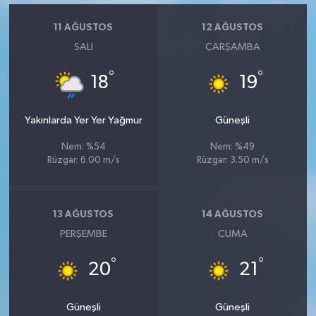
Vasıta
11 AĞUSTOS
12 AĞUSTOS
Yaşam
SALI
ÇARŞAMBA
°
°
18
19
Yakınlarda Yer Yer Yağmur
Güneşli
Nem: %54
Nem: %49
Rüzgar: 6.00 m/s
Rüzgar: 3.50 m/s
13 AĞUSTOS
14 AĞUSTOS
PERŞEMBE
CUMA
°
°
20
21
Güneşli
Güneşli