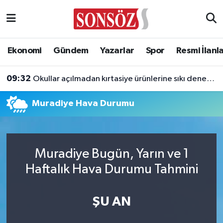
Asayiş
Ankara Nöbetçi Eczaneler
Ekonomi
Gündem
Yazarlar
Spor
Resmi İlanl
Astroloji & Burçlar
Ankara Hava Durumu
09:32
Okullar açılmadan kırtasiye ürünlerine sıkı denetim
Bilim & Teknoloji
Ankara Namaz Vakitleri
Muradiye Hava Durumu
Biyografi
Ankara Trafik Yoğunluk Haritası
Çevre
Süper Lig Puan Durumu ve Fikstür
Muradiye Bugün, Yarın ve 1
Diğer
Tüm Manşetler
Haftalık Hava Durumu Tahmini
Dünya
Son Dakika Haberleri
ŞU AN
Eğitim
Haber Arşivi