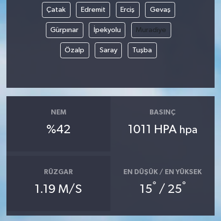
Çatak
Edremit
Erciş
Gevaş
Magazin
Gürpınar
İpekyolu
Muradiye
Resmi İlanlar
Özalp
Saray
Tuşba
Sağlık
Seri İlan
NEM
BASINÇ
Siyaset
%42
1011 HPA
hpa
Sokak Hayvanlarını Sahiplendirme
RÜZGAR
EN DÜŞÜK / EN YÜKSEK
Sonsöz Özel
°
°
1.19 M/S
15
/ 25
Spor