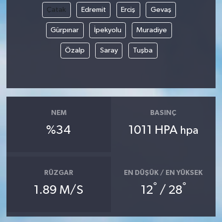
Çatak
Edremit
Erciş
Gevaş
Magazin
Gürpınar
İpekyolu
Muradiye
Resmi İlanlar
Özalp
Saray
Tuşba
Sağlık
Seri İlan
NEM
BASINÇ
Siyaset
%34
1011 HPA
hpa
Sokak Hayvanlarını Sahiplendirme
RÜZGAR
EN DÜŞÜK / EN YÜKSEK
Sonsöz Özel
°
°
1.89 M/S
12
/ 28
Spor