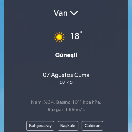
Ekonomi
Van
Eleman
°
18
Emlak
Güneşli
Gündem
Gurme
07 Ağustos Cuma
07:45
Haber
İlçe Haberleri
Nem: %34, Basınç: 1011 hpa hPa,
Rüzgar: 1.89 m/s
Keşfet
Bahçesaray
Başkale
Çaldıran
Kültür & Sanat