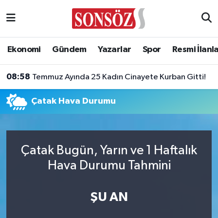
Asayiş
Ankara Nöbetçi Eczaneler
Ekonomi
Gündem
Yazarlar
Spor
Resmi İlanl
Astroloji & Burçlar
Ankara Hava Durumu
08:58
Temmuz Ayında 25 Kadın Cinayete Kurban Gitti!
Bilim & Teknoloji
Ankara Namaz Vakitleri
Çatak Hava Durumu
Biyografi
Ankara Trafik Yoğunluk Haritası
Çevre
Süper Lig Puan Durumu ve Fikstür
Çatak Bugün, Yarın ve 1 Haftalık
Diğer
Tüm Manşetler
Hava Durumu Tahmini
Dünya
Son Dakika Haberleri
ŞU AN
Eğitim
Haber Arşivi