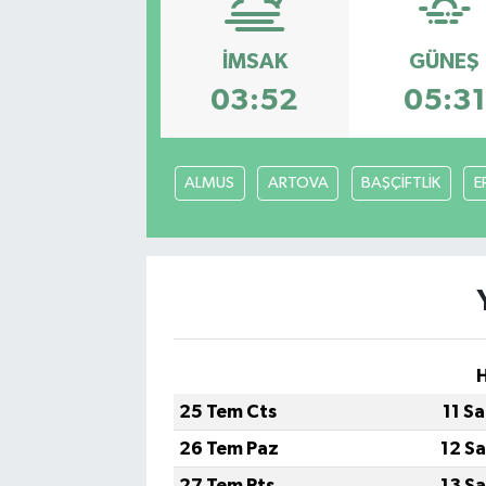
Ekonomi
İMSAK
GÜNEŞ
Eleman
03:52
05:31
Emlak
ALMUS
ARTOVA
BAŞÇİFTLİK
E
Gündem
Gurme
Haber
İlçe Haberleri
25 Tem Cts
11 S
Keşfet
26 Tem Paz
12 S
Kültür & Sanat
27 Tem Pts
13 S