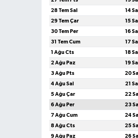
28 Tem Sal
14 S
Magazin
29 Tem Çar
15 S
Resmi İlanlar
30 Tem Per
16 S
31 Tem Cum
17 S
Sağlık
1 Ağu Cts
18 S
Seri İlan
2 Ağu Paz
19 S
3 Ağu Pts
20 S
Siyaset
4 Ağu Sal
21 S
Sokak Hayvanlarını Sahiplendirme
5 Ağu Çar
22 S
6 Ağu Per
23 S
Sonsöz Özel
7 Ağu Cum
24 S
Spor
8 Ağu Cts
25 S
9 Ağu Paz
26 S