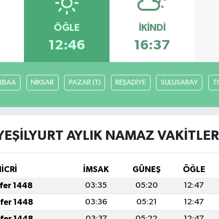
ÖĞLE
İKINDI
12:46
16:37
RBAA
NİKSAR
PAZAR (T)
REŞADİYE
SULUSARAY
T
YEŞİLYURT AYLIK NAMAZ VAKITLER
HİCRİ
İMSAK
GÜNEŞ
ÖĞLE
afer 1448
03:35
05:20
12:47
afer 1448
03:36
05:21
12:47
afer 1448
03:37
05:22
12:47