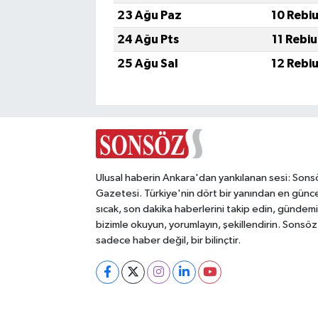
23 Ağu Paz
10 Rebi
24 Ağu Pts
11 Rebi
25 Ağu Sal
12 Rebi
Ulusal haberin Ankara'dan yankılanan sesi: Sons
Gazetesi. Türkiye'nin dört bir yanından en günce
sıcak, son dakika haberlerini takip edin, gündemi
bizimle okuyun, yorumlayın, şekillendirin. Sonsöz
sadece haber değil, bir bilinçtir.