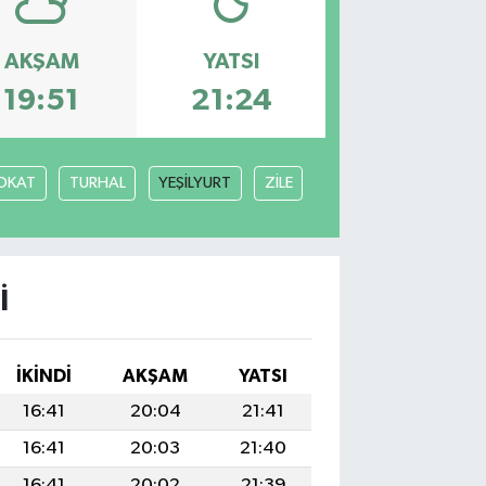
AKŞAM
YATSI
19:51
21:24
OKAT
TURHAL
YEŞİLYURT
ZİLE
I
İKINDI
AKŞAM
YATSI
16:41
20:04
21:41
16:41
20:03
21:40
16:41
20:02
21:39