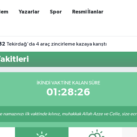
dem
Yazarlar
Spor
Resmi İlanlar
32
Tekirdağ'da 4 araç zincirleme kazaya karıştı
akitleri
İKINDI VAKTINE KALAN SÜRE
01:28:26
 namazınızı ilk vaktinde kılınız, muhakkak Allah Azze ve Celle, size ecriniz