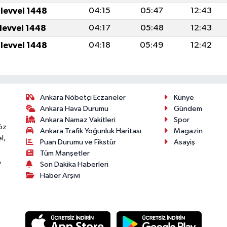
ulevvel 1448
04:15
05:47
12:43
ulevvel 1448
04:17
05:48
12:43
ulevvel 1448
04:18
05:49
12:42
Ankara Nöbetçi Eczaneler
Künye
Ankara Hava Durumu
Gündem
Ankara Namaz Vakitleri
Spor
öz
Ankara Trafik Yoğunluk Haritası
Magazin
l,
Puan Durumu ve Fikstür
Asayiş
Tüm Manşetler
,
Son Dakika Haberleri
Haber Arşivi