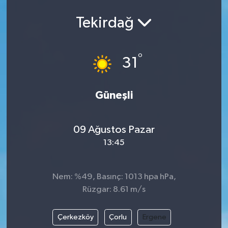
Ekonomi
Tekirdağ
Eleman
°
31
Emlak
Güneşli
Gündem
Gurme
09 Ağustos Pazar
13:45
Haber
İlçe Haberleri
Nem: %49, Basınç: 1013 hpa hPa,
Rüzgar: 8.61 m/s
Keşfet
Çerkezköy
Çorlu
Ergene
Kültür & Sanat