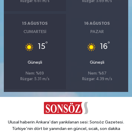
Rüzgar: 6.61 m/s
Rüzgar: 5.69 m/s
15 AĞUSTOS
16 AĞUSTOS
CUMARTESI
PAZAR
°
°
15
16
Güneşli
Güneşli
Nem: %69
Nem: %67
Rüzgar: 5.31 m/s
Rüzgar: 4.39 m/s
Ulusal haberin Ankara'dan yankılanan sesi: Sonsöz Gazetesi.
Türkiye'nin dört bir yanından en güncel, sıcak, son dakika