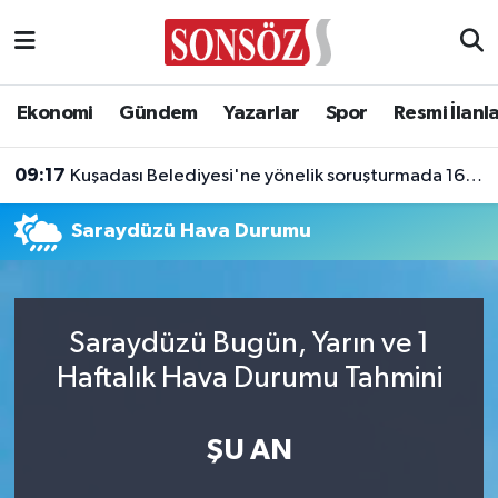
Asayiş
Ankara Nöbetçi Eczaneler
Ekonomi
Gündem
Yazarlar
Spor
Resmi İlanl
Astroloji & Burçlar
Ankara Hava Durumu
09:17
Kuşadası Belediyesi'ne yönelik soruşturmada 16 şüpheli adliyede!
Bilim & Teknoloji
Ankara Namaz Vakitleri
Saraydüzü Hava Durumu
Biyografi
Ankara Trafik Yoğunluk Haritası
Çevre
Süper Lig Puan Durumu ve Fikstür
Saraydüzü Bugün, Yarın ve 1
Diğer
Tüm Manşetler
Haftalık Hava Durumu Tahmini
Dünya
Son Dakika Haberleri
ŞU AN
Eğitim
Haber Arşivi