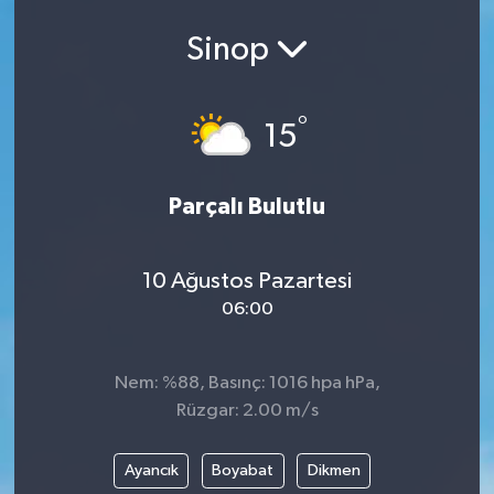
Ekonomi
Sinop
Eleman
°
15
Emlak
Parçalı Bulutlu
Gündem
Gurme
10 Ağustos Pazartesi
06:00
Haber
İlçe Haberleri
Nem: %88, Basınç: 1016 hpa hPa,
Rüzgar: 2.00 m/s
Keşfet
Ayancık
Boyabat
Dikmen
Kültür & Sanat