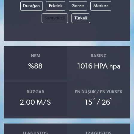
Durağan
Erfelek
Gerze
Merkez
Magazin
Saraydüzü
Türkeli
Resmi İlanlar
Sağlık
NEM
BASINÇ
Seri İlan
%88
1016 HPA
hpa
Siyaset
Sokak Hayvanlarını Sahiplendirme
RÜZGAR
EN DÜŞÜK / EN YÜKSEK
°
°
2.00 M/S
15
/ 26
Sonsöz Özel
Spor
11 AĞUSTOS
12 AĞUSTOS