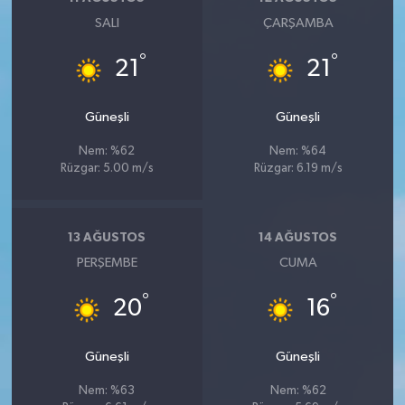
Vasıta
SALI
ÇARŞAMBA
Yaşam
°
°
21
21
Güneşli
Güneşli
Nem: %62
Nem: %64
Rüzgar: 5.00 m/s
Rüzgar: 6.19 m/s
13 AĞUSTOS
14 AĞUSTOS
PERŞEMBE
CUMA
°
°
20
16
Güneşli
Güneşli
Nem: %63
Nem: %62