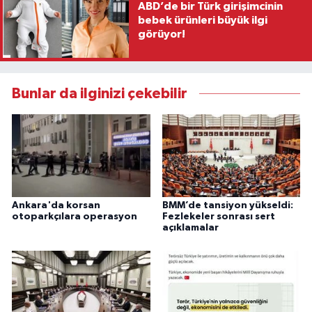
ABD’de bir Türk girişimcinin
bebek ürünleri büyük ilgi
görüyor!
Bunlar da ilginizi çekebilir
Ankara'da korsan
BMM’de tansiyon yükseldi:
otoparkçılara operasyon
Fezlekeler sonrası sert
açıklamalar