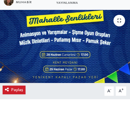
MUHABIR
YAYINLANMA
Ekonomi
Eleman
Emlak
Gündem
Gurme
Haber
Paylaş
-
+
A
A
İlçe Haberleri
Keşfet
Kültür & Sanat