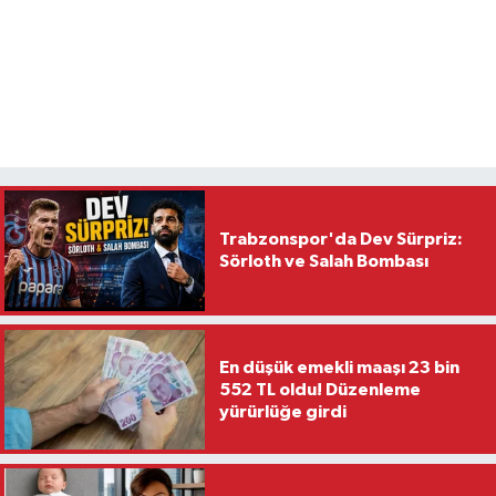
Trabzonspor'da Dev Sürpriz:
Sörloth ve Salah Bombası
En düşük emekli maaşı 23 bin
552 TL oldu! Düzenleme
yürürlüğe girdi