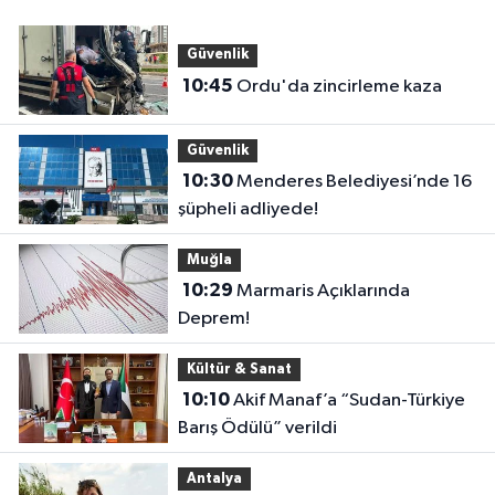
Güvenlik
10:45
Ordu'da zincirleme kaza
Güvenlik
10:30
Menderes Belediyesi’nde 16
şüpheli adliyede!
Muğla
10:29
Marmaris Açıklarında
Deprem!
Kültür & Sanat
10:10
Akif Manaf’a “Sudan-Türkiye
Barış Ödülü” verildi
Antalya