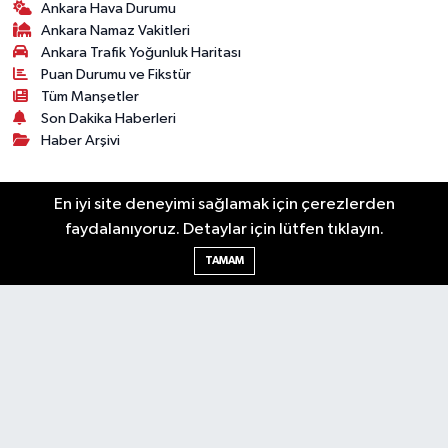
Ankara Hava Durumu
Ankara Namaz Vakitleri
Ankara Trafik Yoğunluk Haritası
Puan Durumu ve Fikstür
Tüm Manşetler
Son Dakika Haberleri
Haber Arşivi
Künye
Ekonomi
Gündem
Yazarlar
Spor
En iyi site deneyimi sağlamak için çerezlerden
Politika
Magazin
Gündem
Asayiş
faydalanıyoruz. Detaylar için lütfen tıklayın.
Sonsöz Özel
TAMAM
RSS
Copyright © 2025. Her hakkı saklıdır.