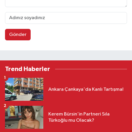
Gönder
Trend Haberler
1
Ankara Çankaya'da Kanlı Tartışma!
2
Kerem Bürsin’in Partneri Sıla
Türkoğlu mu Olacak?