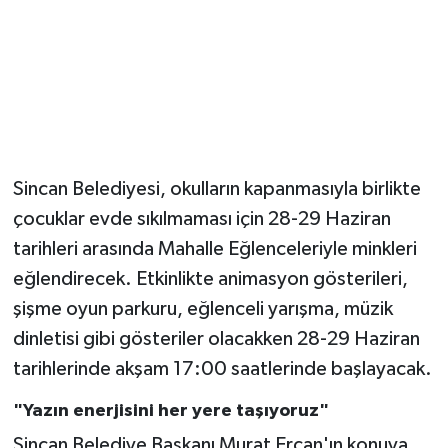
Magazin
Resmi İlanlar
Sağlık
Sincan Belediyesi, okulların kapanmasıyla birlikte
Seri İlan
çocuklar evde sıkılmaması için 28-29 Haziran
tarihleri arasında Mahalle Eğlenceleriyle minkleri
Siyaset
eğlendirecek. Etkinlikte animasyon gösterileri,
Sokak Hayvanlarını Sahiplendirme
şişme oyun parkuru, eğlenceli yarışma, müzik
dinletisi gibi gösteriler olacakken 28-29 Haziran
Sonsöz Özel
tarihlerinde akşam 17:00 saatlerinde başlayacak.
Spor
"Yazın enerjisini her yere taşıyoruz"
Sincan Belediye Başkanı Murat Ercan'ın konuya