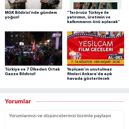
MGK Bildirisi’nde gündem
"Terörsüz Türkiye ile
yoğun!
yatırımın, üretimin ve
kalkınmanın önü açılacak"
Türkiye ve 7 Ülkeden Ortak
Yeşilçam’ın unutulmaz
Gazze Bildirisi!
filmleri Ankara’da açık
havada gösterilecek
Yorumlar