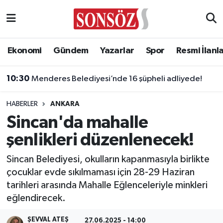
Asayiş
Ankara Nöbetçi Eczaneler
Ekonomi
Gündem
Yazarlar
Spor
Resmi İlanl
Astroloji & Burçlar
Ankara Hava Durumu
10:30
Menderes Belediyesi’nde 16 şüpheli adliyede!
Bilim & Teknoloji
Ankara Namaz Vakitleri
HABERLER
ANKARA
Biyografi
Ankara Trafik Yoğunluk Haritası
Sincan'da mahalle
şenlikleri düzenlenecek!
Çevre
Süper Lig Puan Durumu ve Fikstür
Sincan Belediyesi, okulların kapanmasıyla birlikte
Diğer
Tüm Manşetler
çocuklar evde sıkılmaması için 28-29 Haziran
tarihleri arasında Mahalle Eğlenceleriyle minkleri
Dünya
Son Dakika Haberleri
eğlendirecek.
Eğitim
Haber Arşivi
ŞEVVAL ATEŞ
27.06.2025 - 14:00