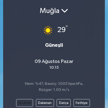
Ekonomi
Muğla
Eleman
°
29
Emlak
Güneşli
Gündem
Gurme
09 Ağustos Pazar
10:15
Haber
İlçe Haberleri
Nem: %47, Basınç: 1005 hpa hPa,
Rüzgar: 1.00 m/s
Keşfet
Bodrum
Dalaman
Datça
Fethiye
Kültür & Sanat