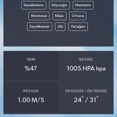
Kavaklıdere
Köyceğiz
Marmaris
Magazin
Menteşe
Milas
Ortaca
Resmi İlanlar
Seydikemer
Ula
Yatağan
Sağlık
Seri İlan
NEM
BASINÇ
Siyaset
%47
1005 HPA
hpa
Sokak Hayvanlarını Sahiplendirme
RÜZGAR
EN DÜŞÜK / EN YÜKSEK
Sonsöz Özel
°
°
1.00 M/S
24
/ 31
Spor