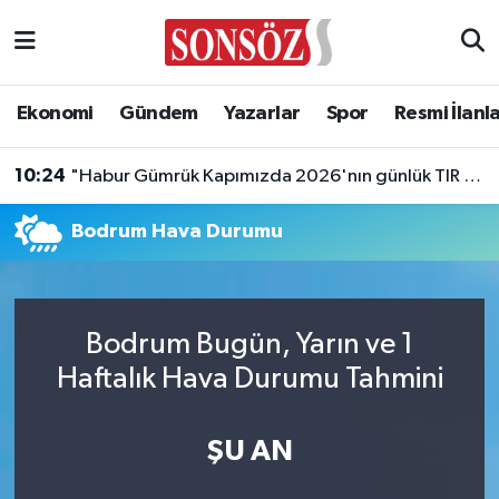
Asayiş
Ankara Nöbetçi Eczaneler
Ekonomi
Gündem
Yazarlar
Spor
Resmi İlanl
Astroloji & Burçlar
Ankara Hava Durumu
10:24
"Habur Gümrük Kapımızda 2026'nın günlük TIR çıkış rekorunu kırdık"
Bilim & Teknoloji
Ankara Namaz Vakitleri
Bodrum Hava Durumu
Biyografi
Ankara Trafik Yoğunluk Haritası
Çevre
Süper Lig Puan Durumu ve Fikstür
Bodrum Bugün, Yarın ve 1
Diğer
Tüm Manşetler
Haftalık Hava Durumu Tahmini
Dünya
Son Dakika Haberleri
ŞU AN
Eğitim
Haber Arşivi