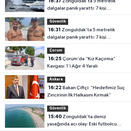
16:37
Zonguldak’ta 5 metrelik
dalgalar panik yarattı: 7 kişi
kurtarıldı
Güvenlik
16:31
Zonguldak’ta 5 metrelik
dalgalar panik yarattı: 7 kişi
kurtarıldı
Çorum
16:25
Çorum’da “Kız Kaçırma”
Kavgası: 1’i Ağır 4 Yaralı
Ankara
16:22
Bakan Çiftçi: “Hedefimiz Suç
Zincirinin İlk Halkasını Kırmak”
Güvenlik
15:40
Zonguldak’ta deniz
yasağında acı olay: Eski futbolcu