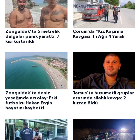
Zonguldak’ta 5 metrelik
Çorum’da “Kız Kaçırma”
dalgalar panik yarattı: 7
Kavgası: 1’i Ağır 4 Yaralı
kişi kurtarıldı
Zonguldak’ta deniz
Tarsus’ta husumetli gruplar
yasağında acı olay: Eski
arasında silahlı kavga: 2
futbolcu Hakan Ergin
kuzen öldü
hayatını kaybetti