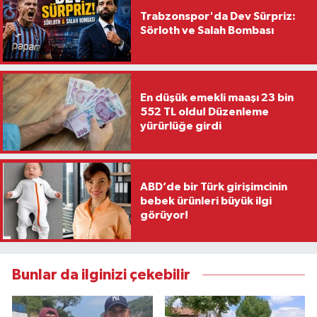
Trabzonspor'da Dev Sürpriz:
Sörloth ve Salah Bombası
En düşük emekli maaşı 23 bin
552 TL oldu! Düzenleme
yürürlüğe girdi
ABD’de bir Türk girişimcinin
bebek ürünleri büyük ilgi
görüyor!
Bunlar da ilginizi çekebilir