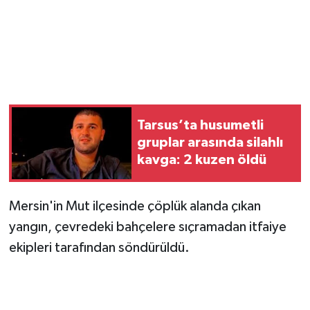
Magazin
Resmi İlanlar
Sağlık
Tarsus’ta husumetli
Seri İlan
gruplar arasında silahlı
kavga: 2 kuzen öldü
Siyaset
Mersin'in Mut ilçesinde çöplük alanda çıkan
Sokak Hayvanlarını Sahiplendirme
yangın, çevredeki bahçelere sıçramadan itfaiye
Sonsöz Özel
ekipleri tarafından söndürüldü.
Spor