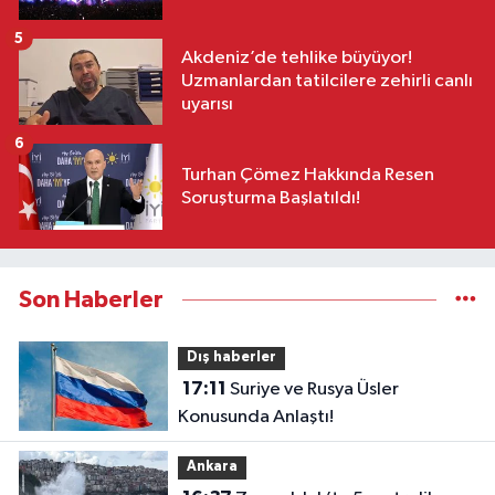
5
Akdeniz’de tehlike büyüyor!
Uzmanlardan tatilcilere zehirli canlı
uyarısı
6
Turhan Çömez Hakkında Resen
Soruşturma Başlatıldı!
Son Haberler
Dış haberler
17:11
Suriye ve Rusya Üsler
Konusunda Anlaştı!
Ankara