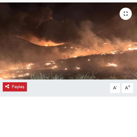
Ekonomi
Eleman
Emlak
Gündem
Gurme
Paylaş
-
+
A
A
Haber
İlçe Haberleri
Keşfet
Kültür & Sanat