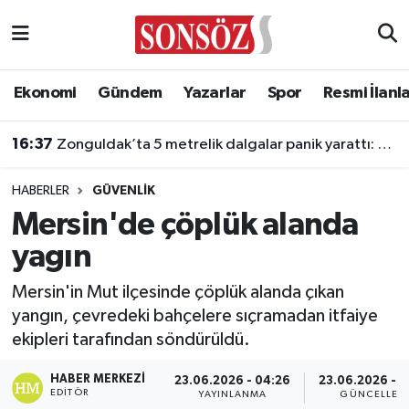
Asayiş
Ankara Nöbetçi Eczaneler
Ekonomi
Gündem
Yazarlar
Spor
Resmi İlanl
Astroloji & Burçlar
Ankara Hava Durumu
16:37
Zonguldak’ta 5 metrelik dalgalar panik yarattı: 7 kişi kurtarıldı
Bilim & Teknoloji
Ankara Namaz Vakitleri
HABERLER
GÜVENLIK
Biyografi
Ankara Trafik Yoğunluk Haritası
Mersin'de çöplük alanda
yagın
Çevre
Süper Lig Puan Durumu ve Fikstür
Mersin'in Mut ilçesinde çöplük alanda çıkan
Diğer
Tüm Manşetler
yangın, çevredeki bahçelere sıçramadan itfaiye
ekipleri tarafından söndürüldü.
Dünya
Son Dakika Haberleri
HABER MERKEZI
23.06.2026 - 04:26
23.06.2026 - 
Eğitim
Haber Arşivi
EDITÖR
YAYINLANMA
GÜNCELLEM