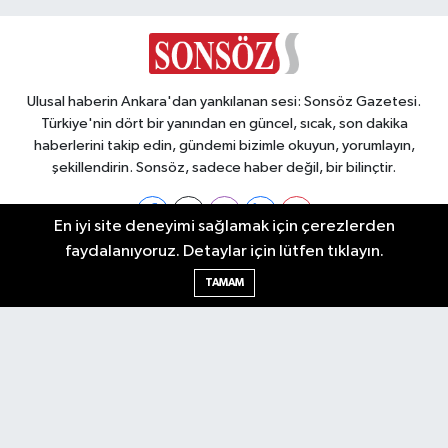
Hakan Ergin hayatını kaybetti
Ulusal haberin Ankara'dan yankılanan sesi: Sonsöz Gazetesi.
Türkiye'nin dört bir yanından en güncel, sıcak, son dakika
haberlerini takip edin, gündemi bizimle okuyun, yorumlayın,
şekillendirin. Sonsöz, sadece haber değil, bir bilinçtir.
En iyi site deneyimi sağlamak için çerezlerden
faydalanıyoruz. Detaylar için lütfen tıklayın.
Ankara Nöbetçi Eczaneler
TAMAM
Ankara Hava Durumu
Ankara Namaz Vakitleri
Ankara Trafik Yoğunluk Haritası
Puan Durumu ve Fikstür
Tüm Manşetler
Son Dakika Haberleri
Haber Arşivi