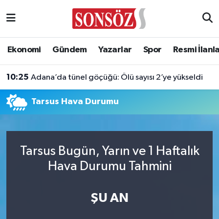
Asayiş
Ankara Nöbetçi Eczaneler
Ekonomi
Gündem
Yazarlar
Spor
Resmi İlanl
Astroloji & Burçlar
Ankara Hava Durumu
10:25
Adana’da tünel göçüğü: Ölü sayısı 2’ye yükseldi
Bilim & Teknoloji
Ankara Namaz Vakitleri
Tarsus Hava Durumu
Biyografi
Ankara Trafik Yoğunluk Haritası
Çevre
Süper Lig Puan Durumu ve Fikstür
Tarsus Bugün, Yarın ve 1 Haftalık
Diğer
Tüm Manşetler
Hava Durumu Tahmini
Dünya
Son Dakika Haberleri
ŞU AN
Eğitim
Haber Arşivi