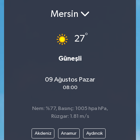
Ekonomi
Mersin
Eleman
°
27
Emlak
Güneşli
Gündem
Gurme
09 Ağustos Pazar
08:00
Haber
İlçe Haberleri
Nem: %77, Basınç: 1005 hpa hPa,
Rüzgar: 1.81 m/s
Keşfet
Akdeniz
Anamur
Aydıncık
Kültür & Sanat