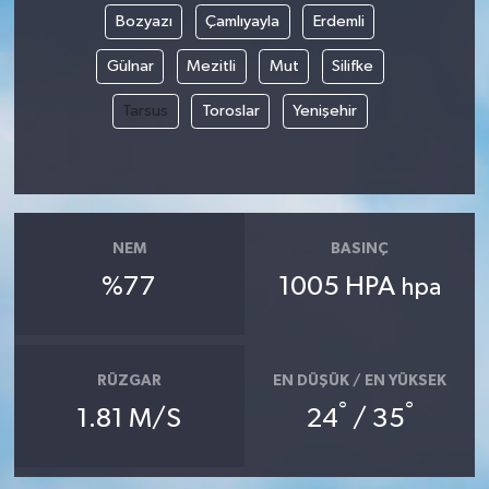
Bozyazı
Çamlıyayla
Erdemli
Magazin
Gülnar
Mezitli
Mut
Silifke
Resmi İlanlar
Tarsus
Toroslar
Yenişehir
Sağlık
Seri İlan
NEM
BASINÇ
Siyaset
%77
1005 HPA
hpa
Sokak Hayvanlarını Sahiplendirme
RÜZGAR
EN DÜŞÜK / EN YÜKSEK
Sonsöz Özel
°
°
1.81 M/S
24
/ 35
Spor