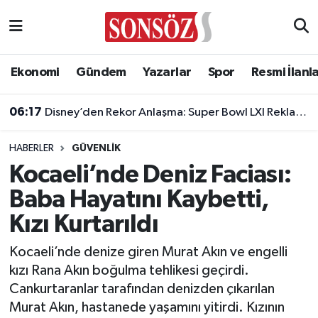
Asayiş
Ankara Nöbetçi Eczaneler
Ekonomi
Gündem
Yazarlar
Spor
Resmi İlanl
Astroloji & Burçlar
Ankara Hava Durumu
06:17
Disney’den Rekor Anlaşma: Super Bowl LXI Reklam Rekortmeni Oldu!
Bilim & Teknoloji
Ankara Namaz Vakitleri
HABERLER
GÜVENLIK
Biyografi
Ankara Trafik Yoğunluk Haritası
Kocaeli’nde Deniz Faciası:
Baba Hayatını Kaybetti,
Çevre
Süper Lig Puan Durumu ve Fikstür
Kızı Kurtarıldı
Diğer
Tüm Manşetler
Kocaeli’nde denize giren Murat Akın ve engelli
kızı Rana Akın boğulma tehlikesi geçirdi.
Dünya
Son Dakika Haberleri
Cankurtaranlar tarafından denizden çıkarılan
Murat Akın, hastanede yaşamını yitirdi. Kızının
Eğitim
Haber Arşivi