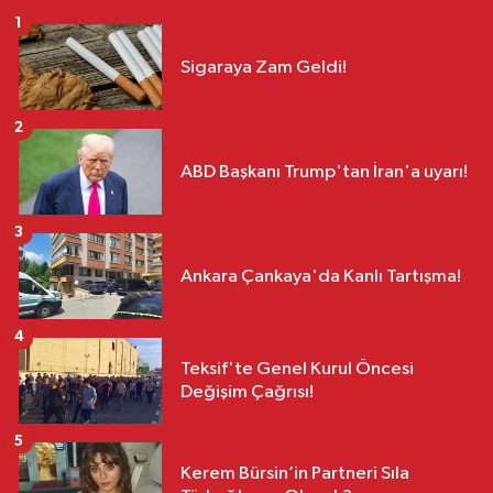
1
Sigaraya Zam Geldi!
2
ABD Başkanı Trump'tan İran'a uyarı!
3
Ankara Çankaya'da Kanlı Tartışma!
4
Teksif'te Genel Kurul Öncesi
Değişim Çağrısı!
5
Kerem Bürsin’in Partneri Sıla