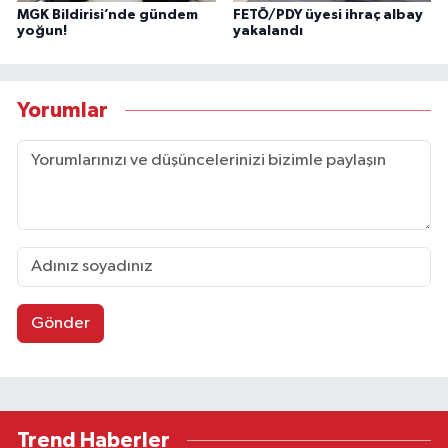
MGK Bildirisi’nde gündem
FETÖ/PDY üyesi ihraç albay
yoğun!
yakalandı
Yorumlar
Gönder
Trend Haberler