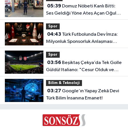
05:39
Domuz Nöbeti Kanlı Bitti:
Ses Geldiği Yöne Ateş Açan Oğul
Babasını Öldürdü!
Spor
04:43
Türk Futbolunda Dev İmza:
Milyonluk Sponsorluk Anlaşması
Uzatıldı!
Spor
03:56
Beşiktaş Çekya’da Tek Golle
Güldü! Italiano: "Cesur Olduk ve
Karşılığını Aldık"
Bilim & Teknoloji
03:27
Google’ın Yapay Zekâ Devi
Türk Bilim İnsanına Emanet!