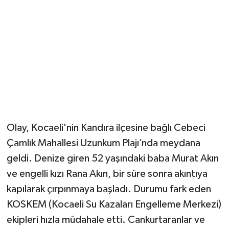
Magazin
Resmi İlanlar
Sağlık
Seri İlan
Olay, Kocaeli'nin Kandıra ilçesine bağlı Cebeci
Siyaset
Çamlık Mahallesi Uzunkum Plajı’nda meydana
Sokak Hayvanlarını Sahiplendirme
geldi. Denize giren 52 yaşındaki baba Murat Akın
ve engelli kızı Rana Akın, bir süre sonra akıntıya
Sonsöz Özel
kapılarak çırpınmaya başladı. Durumu fark eden
KOSKEM (Kocaeli Su Kazaları Engelleme Merkezi)
Spor
ekipleri hızla müdahale etti. Cankurtaranlar ve