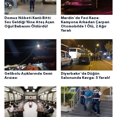
Domuz Nöbeti Kanlı Bitti:
Mardin'de Feci Kaza:
Ses Geldiği Yöne Ateş Açan
Kamyona Arkadan Çarpan
Oğul Babasını Öldürdü!
Otomobilde 1 Ölü, 2 Ağır
Yaralı
Gelibolu Açıklarında Gemi
Diyarbakır'da Düğün
Arızası
Salonunda Kavga: 5 Yaralı!