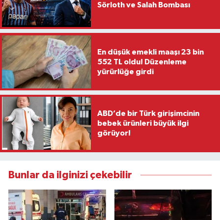
Sörloth ve Salah Bombası
En düşük emekli maaşı 23 bin
552 TL oldu! Düzenleme
yürürlüğe girdi
ABD’de bir Türk girişimcinin
bebek ürünleri büyük ilgi
görüyor!
Bunlar da ilginizi çekebilir