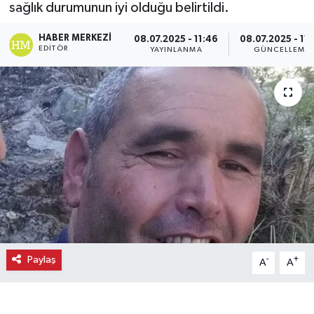
sağlık durumunun iyi olduğu belirtildi.
Ekonomi
HABER MERKEZI
08.07.2025 - 11:46
08.07.2025 - 11
EDITÖR
YAYINLANMA
GÜNCELLEME
Eleman
Emlak
Gündem
Gurme
Haber
İlçe Haberleri
Paylaş
-
+
A
A
Keşfet
Kültür & Sanat