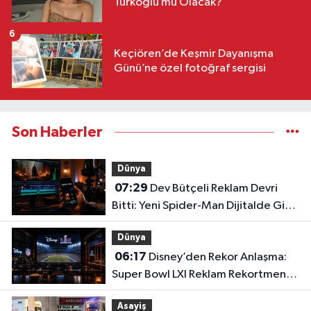
Türkoğlu mu Olacak?
6
Keçiören’de Keşmir Dayanışma
Günü’ne özel fotoğraf sergisi
Son Haberler
Dünya
07:29
Dev Bütçeli Reklam Devri
Bitti: Yeni Spider-Man Dijitalde Gişe
Rekorlarını Altüst Etti!
Dünya
06:17
Disney’den Rekor Anlaşma:
Super Bowl LXI Reklam Rekortmeni
Oldu!
Asayiş