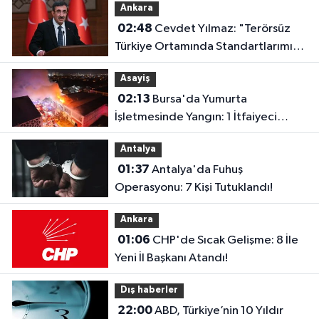
Ankara
02:48
Cevdet Yılmaz: "Terörsüz
Türkiye Ortamında Standartlarımızı
Yükselteceğiz"
Asayiş
02:13
Bursa'da Yumurta
İşletmesinde Yangın: 1 İtfaiyeci
Dumandan Etkilendi
Antalya
01:37
Antalya'da Fuhuş
Operasyonu: 7 Kişi Tutuklandı!
Ankara
01:06
CHP'de Sıcak Gelişme: 8 İle
Yeni İl Başkanı Atandı!
Dış haberler
22:00
ABD, Türkiye’nin 10 Yıldır