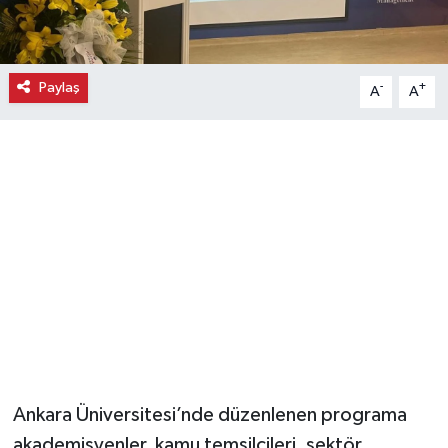
Magazin
Paylaş
-
+
A
A
Resmi İlanlar
Sağlık
Seri İlan
Siyaset
Sokak Hayvanlarını Sahiplendirme
Sonsöz Özel
Spor
Ankara Üniversitesi’nde düzenlenen programa
akademisyenler, kamu temsilcileri, sektör