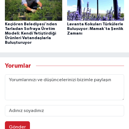
Keçiören Belediyesi'nden
Lavanta Kokuları Türkülerle
Tarladan Sofraya Üretim
Buluşuyor: Mamak'ta Şenlik
Modeli: Kendi Yetiştirdiği
Zamanı
Ürünleri Vatandaşlarla
Buluşturuyor
Yorumlar
Gönder