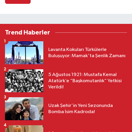
Trend Haberler
1
Lavanta Kokuları Türkülerle
Buluşuyor: Mamak'ta Şenlik Zamanı
2
5 Ağustos 1921: Mustafa Kemal
Atatürk’e “Başkomutanlık” Yetkisi
Verildi!
3
Uzak Şehir'in Yeni Sezonunda
Bomba İsim Kadroda!
4