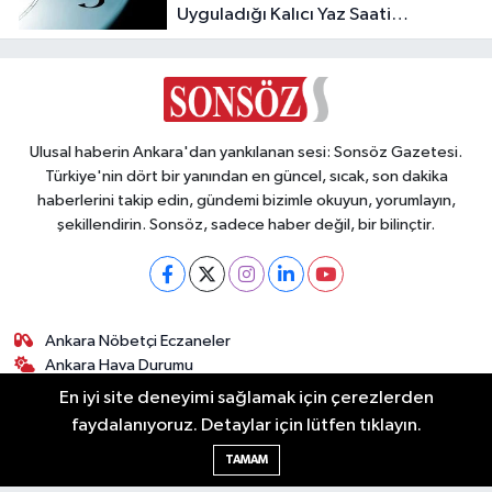
Uyguladığı Kalıcı Yaz Saati
Modeline Geçiyor!
Ulusal haberin Ankara'dan yankılanan sesi: Sonsöz Gazetesi.
Türkiye'nin dört bir yanından en güncel, sıcak, son dakika
haberlerini takip edin, gündemi bizimle okuyun, yorumlayın,
şekillendirin. Sonsöz, sadece haber değil, bir bilinçtir.
Ankara Nöbetçi Eczaneler
Ankara Hava Durumu
Ankara Namaz Vakitleri
En iyi site deneyimi sağlamak için çerezlerden
Ankara Trafik Yoğunluk Haritası
faydalanıyoruz. Detaylar için lütfen tıklayın.
Puan Durumu ve Fikstür
TAMAM
Tüm Manşetler
Son Dakika Haberleri