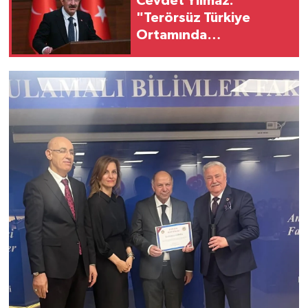
Cevdet Yılmaz:
"Terörsüz Türkiye
Ortamında
Standartlarımızı
Yükselteceğiz"