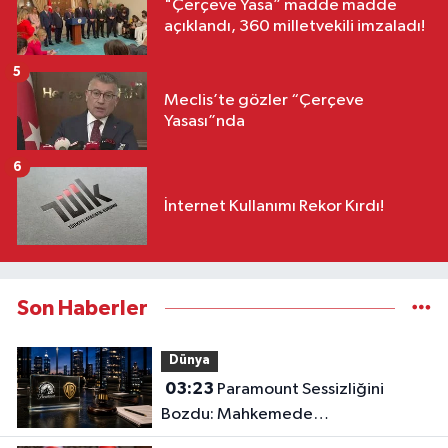
"Çerçeve Yasa” madde madde
açıklandı, 360 milletvekili imzaladı!
5
Meclis’te gözler “Çerçeve
Yasası”nda
6
İnternet Kullanımı Rekor Kırdı!
Son Haberler
Dünya
03:23
Paramount Sessizliğini
Bozdu: Mahkemede
Kazanacağımıza İnanıyoruz!