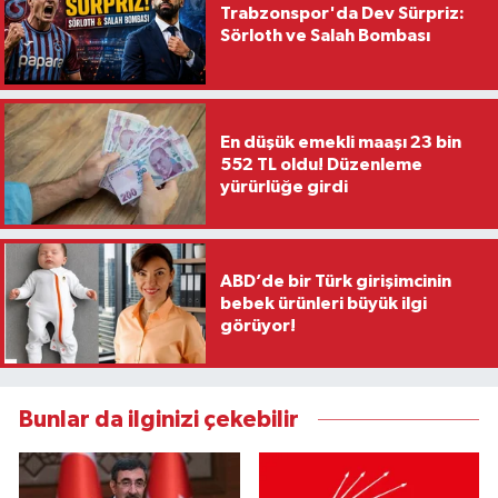
Trabzonspor'da Dev Sürpriz:
Sörloth ve Salah Bombası
En düşük emekli maaşı 23 bin
552 TL oldu! Düzenleme
yürürlüğe girdi
ABD’de bir Türk girişimcinin
bebek ürünleri büyük ilgi
görüyor!
Bunlar da ilginizi çekebilir