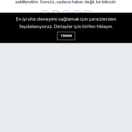
şekillendirin. Sonsöz, sadece haber değil, bir bilinçtir.
En iyi site deneyimi sağlamak için çerezlerden
faydalanıyoruz. Detaylar için lütfen tıklayın.
Ankara Nöbetçi Eczaneler
TAMAM
Ankara Hava Durumu
Ankara Namaz Vakitleri
Ankara Trafik Yoğunluk Haritası
Puan Durumu ve Fikstür
Tüm Manşetler
Son Dakika Haberleri
Haber Arşivi
Künye
Ekonomi
Gündem
Yazarlar
Spor
Politika
Magazin
Gündem
Asayiş
Sonsöz Özel