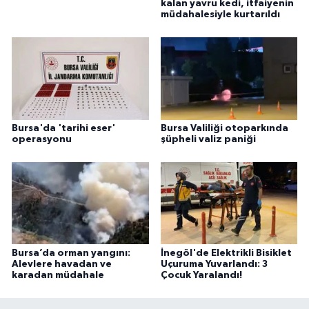
kalan yavru kedi, itfaiyenin
müdahalesiyle kurtarıldı
Bursa'da 'tarihi eser'
Bursa Valiliği otoparkında
operasyonu
şüpheli valiz paniği
Bursa’da orman yangını:
İnegöl'de Elektrikli Bisiklet
Alevlere havadan ve
Uçuruma Yuvarlandı: 3
karadan müdahale
Çocuk Yaralandı!