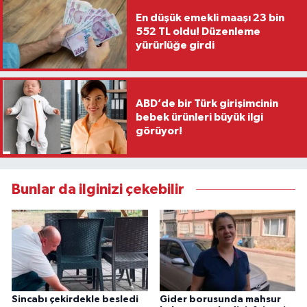
En düşük emekli maaşı 23 bin
552 TL oldu! Düzenleme
yürürlüğe girdi
ABD’de bir Türk girişimcinin
bebek ürünleri büyük ilgi
görüyor!
Bunlar da ilginizi çekebilir
Sincabı çekirdekle besledi
Gider borusunda mahsur