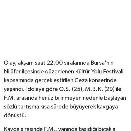
Magazin
Resmi İlanlar
Sağlık
Seri İlan
Olay, akşam saat 22.00 sıralarında Bursa'nın
Nilüfer ilçesinde düzenlenen Kültür Yolu Festivali
Siyaset
kapsamında gerçekleştirilen Ceza konserinde
Sokak Hayvanlarını Sahiplendirme
yaşandı. İddiaya göre O.S. (25), M.B.K. (29) ile
F.M. arasında henüz bilinmeyen nedenle başlayan
Sonsöz Özel
sözlü tartışma kısa sürede büyüyerek kavgaya
dönüştü.
Spor
Kavga sırasında F.M., yanında taşıdığı bıçakla