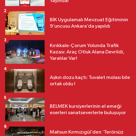
Yayında!
2
BİK Uygulamalı Mevzuat Eğitiminin
9’uncusu Ankara’da yapıldı
3
Kırıkkale-Çorum Yolunda Trafik
Kazası: Araç Otluk Alana Devrildi,
Yaralılar Var!
4
Aşkın dozu kaçtı: Tuvalet molası bile
ortak oldu !
5
BELMEK kursiyerlerinin el emeği
eserleri sanatseverlerle buluşuyor
6
Mahsun Kırmızıgül’den ‘Terörsüz