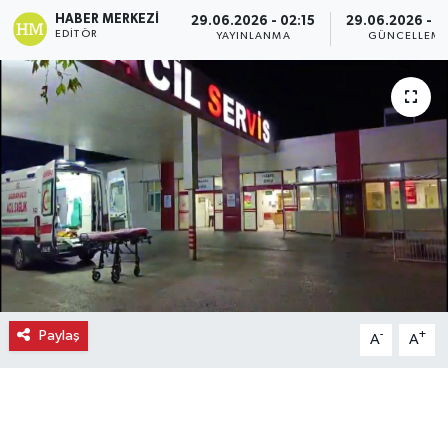
HABER MERKEZI
29.06.2026 - 02:15
29.06.2026 - 0
Ekonomi
EDITÖR
YAYINLANMA
GÜNCELLEM
Eleman
Emlak
Gündem
Gurme
Haber
Paylaş
-
+
A
A
İlçe Haberleri
Keşfet
Kültür & Sanat