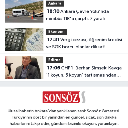
Ankara
18:10
Ankara Çevre Yolu'nda
minibüs TIR'a çarptı: 7 yaralı
Ekonomi
17:31
Vergi cezası, öğrenim kredisi
ve SGK borcu olanlar dikkat!
Edirne
17:06
CHP'li Berhan Şimşek: Kavga
'1 koyun, 5 koyun' tartışmasından
çıktı
Ulusal haberin Ankara'dan yankılanan sesi: Sonsöz Gazetesi.
Türkiye'nin dört bir yanından en güncel, sıcak, son dakika
haberlerini takip edin, gündemi bizimle okuyun, yorumlayın,