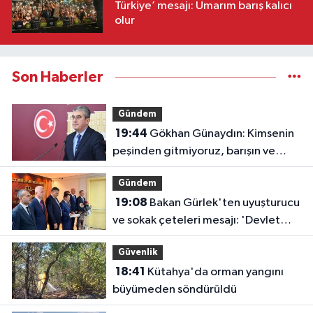
Türkiye’ mesajı: Umarım barış kalıcı
olur
Son Haberler
Gündem
19:44
Gökhan Günaydın: Kimsenin
peşinden gitmiyoruz, barışın ve
demokrasinin peşindeyiz
Gündem
19:08
Bakan Gürlek'ten uyuşturucu
ve sokak çeteleri mesajı: 'Devlet
buradadır'
Güvenlik
18:41
Kütahya'da orman yangını
büyümeden söndürüldü