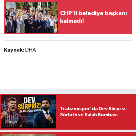
CHP'li belediye başkanı
kalmadı!
Kaynak:
DHA
Trabzonspor'da Dev Sürpriz:
Sörloth ve Salah Bombası