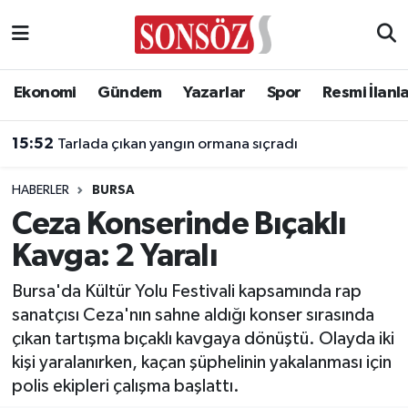
Asayiş
Ankara Nöbetçi Eczaneler
Ekonomi
Gündem
Yazarlar
Spor
Resmi İlanl
Astroloji & Burçlar
Ankara Hava Durumu
15:52
Tarlada çıkan yangın ormana sıçradı
Bilim & Teknoloji
Ankara Namaz Vakitleri
HABERLER
BURSA
Biyografi
Ankara Trafik Yoğunluk Haritası
Ceza Konserinde Bıçaklı
Kavga: 2 Yaralı
Çevre
Süper Lig Puan Durumu ve Fikstür
Bursa'da Kültür Yolu Festivali kapsamında rap
Diğer
Tüm Manşetler
sanatçısı Ceza'nın sahne aldığı konser sırasında
çıkan tartışma bıçaklı kavgaya dönüştü. Olayda iki
Dünya
Son Dakika Haberleri
kişi yaralanırken, kaçan şüphelinin yakalanması için
polis ekipleri çalışma başlattı.
Eğitim
Haber Arşivi