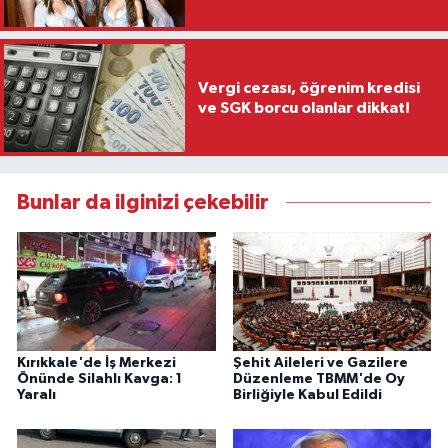
Vergi cezası, öğrenim kredisi
ve SGK borcu olanlar dikkat!
Bunlar da ilginizi çekebilir
Kırıkkale'de İş Merkezi
Şehit Aileleri ve Gazilere
Önünde Silahlı Kavga: 1
Düzenleme TBMM'de Oy
Yaralı
Birliğiyle Kabul Edildi