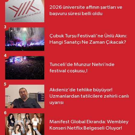
2026 üniversite affının şartları ve
başvuru süresi belli oldu
3
Çubuk Turşu Festivali'ne Ünlü Akını:
Hangi Sanatçı Ne Zaman Çıkacak?
4
Tunceli’de Munzur Nehri’nde
festival coşkusu,!
5
Akdeniz’de tehlike büyüyor!
Uzmanlardan tatilcilere zehirli canlı
uyarısı
6
Manifest Global Ekranda: Wembley
Konseri Netflix Belgeseli Oluyor!