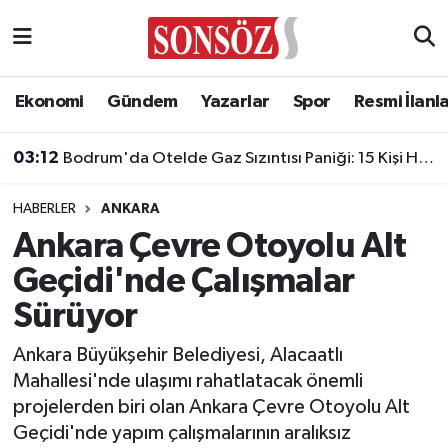
Asayiş
Ankara Nöbetçi Eczaneler
Ekonomi
Gündem
Yazarlar
Spor
Resmi İlanl
Astroloji & Burçlar
Ankara Hava Durumu
03:12
Bodrum'da Otelde Gaz Sızıntısı Paniği: 15 Kişi Hastaneye Kaldırıldı
Bilim & Teknoloji
Ankara Namaz Vakitleri
HABERLER
ANKARA
Biyografi
Ankara Trafik Yoğunluk Haritası
Ankara Çevre Otoyolu Alt
Geçidi'nde Çalışmalar
Çevre
Süper Lig Puan Durumu ve Fikstür
Sürüyor
Diğer
Tüm Manşetler
Ankara Büyükşehir Belediyesi, Alacaatlı
Mahallesi'nde ulaşımı rahatlatacak önemli
Dünya
Son Dakika Haberleri
projelerden biri olan Ankara Çevre Otoyolu Alt
Geçidi'nde yapım çalışmalarının aralıksız
Eğitim
Haber Arşivi