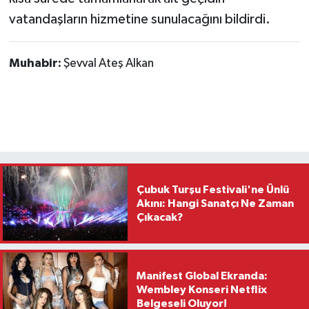
vatandaşların hizmetine sunulacağını bildirdi.
Muhabir:
Şevval Ateş Alkan
Çubuk Turşu Festivali'ne Ünlü
Akını: Hangi Sanatçı Ne Zaman
Çıkacak?
Manifest Global Ekranda:
Wembley Konseri Netflix
Belgeseli Oluyor!