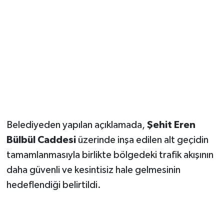
Magazin
Resmi İlanlar
Sağlık
Seri İlan
Belediyeden yapılan açıklamada,
Şehit Eren
Siyaset
Bülbül Caddesi
üzerinde inşa edilen alt geçidin
Sokak Hayvanlarını Sahiplendirme
tamamlanmasıyla birlikte bölgedeki trafik akışının
daha güvenli ve kesintisiz hale gelmesinin
Sonsöz Özel
hedeflendiği belirtildi.
Spor