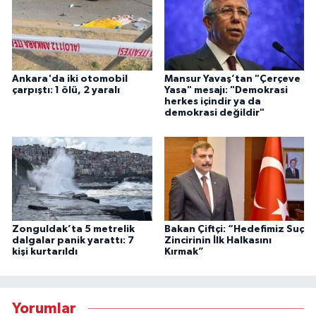
Ankara'da iki otomobil
Mansur Yavaş’tan "Çerçeve
çarpıştı: 1 ölü, 2 yaralı
Yasa" mesajı: "Demokrasi
herkes içindir ya da
demokrasi değildir"
Zonguldak’ta 5 metrelik
Bakan Çiftçi: “Hedefimiz Suç
dalgalar panik yarattı: 7
Zincirinin İlk Halkasını
kişi kurtarıldı
Kırmak”
Yorumlar