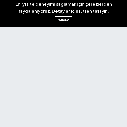
En iyi site deneyimi sağlamak için çerezlerden
faydalanıyoruz. Detaylar için lütfen tıklayın.
Ankara Nöbetçi Eczaneler
TAMAM
Ankara Hava Durumu
Ankara Namaz Vakitleri
Ankara Trafik Yoğunluk Haritası
Puan Durumu ve Fikstür
Tüm Manşetler
Son Dakika Haberleri
Haber Arşivi
Künye
Ekonomi
Gündem
Yazarlar
Spor
Politika
Magazin
Gündem
Asayiş
Sonsöz Özel