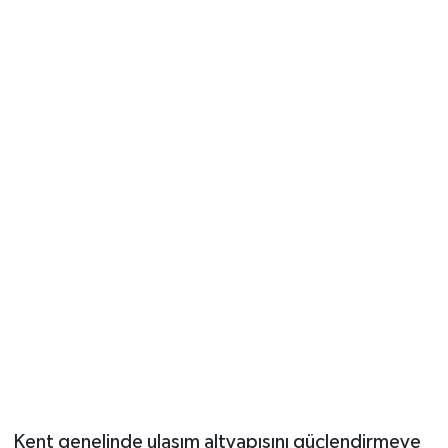
Vasıta
Yaşam
Kent genelinde ulaşım altyapısını güçlendirmeye