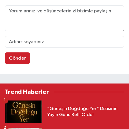
Gönder
Trend Haberler
1
“Güneşin Doğduğu Yer” Dizisinin
Yayın Günü Belli Oldu!
2