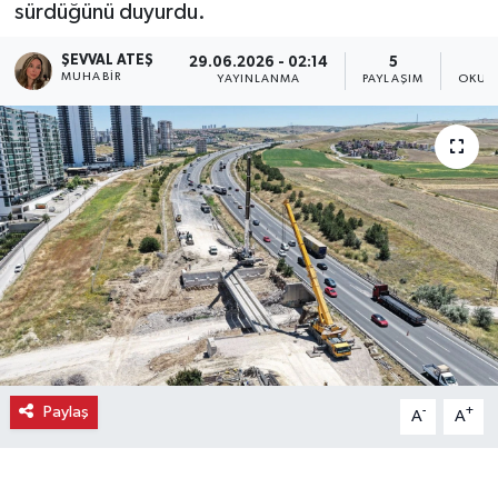
sürdüğünü duyurdu.
Ekonomi
ŞEVVAL ATEŞ
29.06.2026 - 02:14
5
MUHABIR
YAYINLANMA
PAYLAŞIM
OKUN
Eleman
Emlak
Gündem
Gurme
Haber
İlçe Haberleri
Paylaş
-
+
A
A
Keşfet
Kültür & Sanat