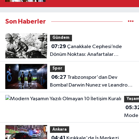
Son Haberler
Gündem
07:29
Çanakkale Cephesi’nde
Dönüm Noktası: Anafartalar
Zaferi’nin 111. Yıl Dönümü!
Spor
06:27
Trabzonspor'dan Dev
Bomba! Darwin Nunez ve Leandro
Paredes Hamlesi!
Yaşa
05:3
Mode
Yaşam
Ankara
Yazılı
04:41
Kırıkkale'de İş Merkezi
Olmay