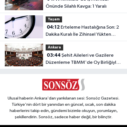
Önünde Silahlı Kavga: 1 Yaralı
10
İletişi
Yaşam
Kuralı
04:12
Erteleme Hastalığına Son: 2
Dakika Kuralı İle Zihinsel Yükten
Kurtulun
Ankara
03:44
Şehit Aileleri ve Gazilere
Düzenleme TBMM'de Oy Birliğiyle
Kabul Edildi
Ulusal haberin Ankara'dan yankılanan sesi: Sonsöz Gazetesi.
Türkiye'nin dört bir yanından en güncel, sıcak, son dakika
haberlerini takip edin, gündemi bizimle okuyun, yorumlayın,
şekillendirin. Sonsöz, sadece haber değil, bir bilinçtir.